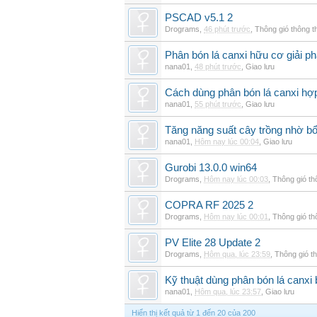
PSCAD v5.1 2
Drograms
,
46 phút trước
,
Thông gió thông 
Phân bón lá canxi hữu cơ giải ph
nana01
,
48 phút trước
,
Giao lưu
Cách dùng phân bón lá canxi hợp
nana01
,
55 phút trước
,
Giao lưu
Tăng năng suất cây trồng nhờ bổ
nana01
,
Hôm nay lúc 00:04
,
Giao lưu
Gurobi 13.0.0 win64
Drograms
,
Hôm nay lúc 00:03
,
Thông gió t
COPRA RF 2025 2
Drograms
,
Hôm nay lúc 00:01
,
Thông gió t
PV Elite 28 Update 2
Drograms
,
Hôm qua, lúc 23:59
,
Thông gió t
Kỹ thuật dùng phân bón lá canxi
nana01
,
Hôm qua, lúc 23:57
,
Giao lưu
Hiển thị kết quả từ 1 đến 20 của 200