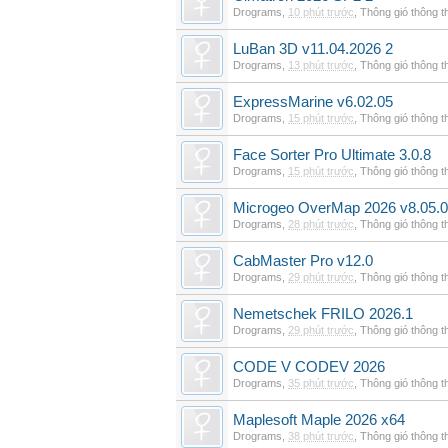
Drograms
,
10 phút trước
,
Thông gió thông 
LuBan 3D v11.04.2026 2
Drograms
,
13 phút trước
,
Thông gió thông 
ExpressMarine v6.02.05
Drograms
,
15 phút trước
,
Thông gió thông 
Face Sorter Pro Ultimate 3.0.8
Drograms
,
15 phút trước
,
Thông gió thông 
Microgeo OverMap 2026 v8.05.0
Drograms
,
28 phút trước
,
Thông gió thông 
CabMaster Pro v12.0
Drograms
,
29 phút trước
,
Thông gió thông 
Nemetschek FRILO 2026.1
Drograms
,
29 phút trước
,
Thông gió thông 
CODE V CODEV 2026
Drograms
,
35 phút trước
,
Thông gió thông 
Maplesoft Maple 2026 x64
Drograms
,
38 phút trước
,
Thông gió thông 