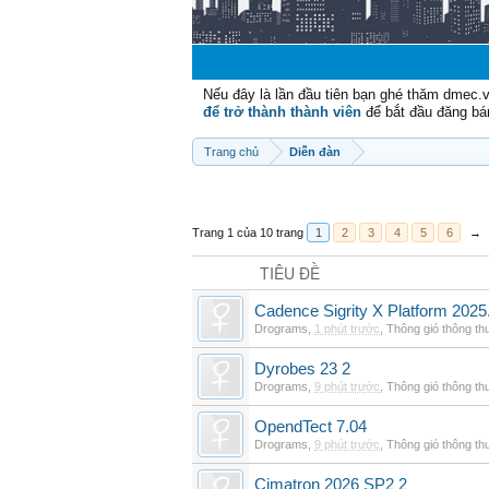
Nếu đây là lần đầu tiên bạn ghé thăm dmec.
để trở thành thành viên
để bắt đầu đăng bá
Trang chủ
Diễn đàn
Trang 1 của 10 trang
1
2
3
4
5
6
→
TIÊU ĐỀ
Cadence Sigrity X Platform 2025
Drograms
,
1 phút trước
,
Thông gió thông t
Dyrobes 23 2
Drograms
,
9 phút trước
,
Thông gió thông t
OpendTect 7.04
Drograms
,
9 phút trước
,
Thông gió thông t
Cimatron 2026 SP2 2