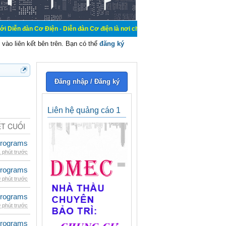
Điện - Diễn đàn Cơ điện là nơi chia sẽ kiến thức kinh nghiệm trong lãnh vực c
vào liên kết bên trên. Bạn có thể
đăng ký
Đăng nhập / Đăng ký
Liên hệ quảng cáo 1
ẾT CUỐI
rograms
 phút trước
rograms
 phút trước
rograms
 phút trước
rograms