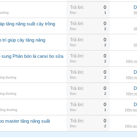
Trả lời:
0
D
thường
Đọc:
1
46
Trả lời:
0
áp tăng năng suất cây trồng
Đọc:
2
48
Trả lời:
0
 trí giúp cây tăng năng
Đọc:
2
55
Trả lời:
0
 sung Phân bón lá canxi bo sữa
Đọc:
2
Hôm na
Trả lời:
0
D
hông thường
Đọc:
2
Hôm na
Trả lời:
0
D
hông thường
Đọc:
2
Hôm na
Trả lời:
0
D
hông thường
Đọc:
1
Hôm qua
Trả lời:
0
 bo master tăng năng suất
Đọc:
2
Hôm qua