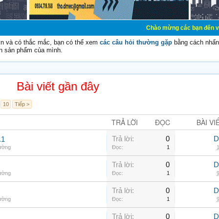
Chào mừng các bạn đến với Diễn đàn Cơ 
vn và có thắc mắc, bạn có thể xem
các câu hỏi thường gặp
bằng cách nhấn 
n sản phẩm của mình.
Bài viết gần đây
10
Tiếp >
TRẢ LỜI
ĐỌC
BÀI VI
Trả lời:
0
D
.1
hường
Đọc:
1
1
Trả lời:
0
D
hường
Đọc:
1
9
Trả lời:
0
D
hường
Đọc:
1
9
Trả lời:
0
D