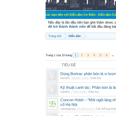
Chào mừng các bạn đến với Diễn đàn Cơ Điện - Diễn đàn Cơ điện là nơi ch
Nếu đây là lần đầu tiên bạn ghé thăm dmec.
để trở thành thành viên
để bắt đầu đăng bá
Trang chủ
Diễn đàn
Trang 1 của 10 trang
1
2
3
4
5
6
→
TIÊU ĐỀ
Dùng Bortrac phân bón lá vi lượ
nana01
,
Vài giây trước
,
Giao lưu
Kỹ thuật canh tác: Phân bón lá là
nana01
,
7 phút trước
,
Giao lưu
Concon Hotel – “Một ngôi làng nh
cổ Hà Nội
vanangroup
,
25 phút trước
,
Các thể loại kh