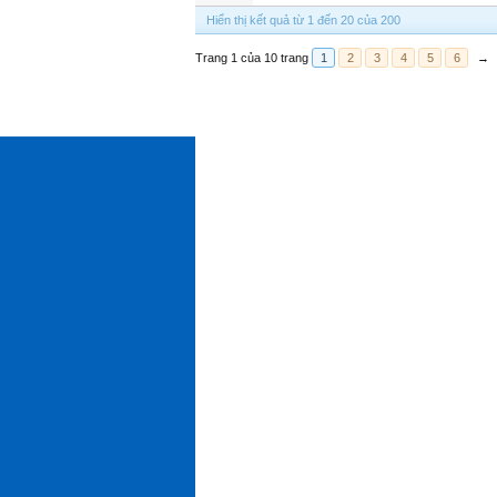
Hiển thị kết quả từ 1 đến 20 của 200
Trang 1 của 10 trang
1
2
3
4
5
6
→