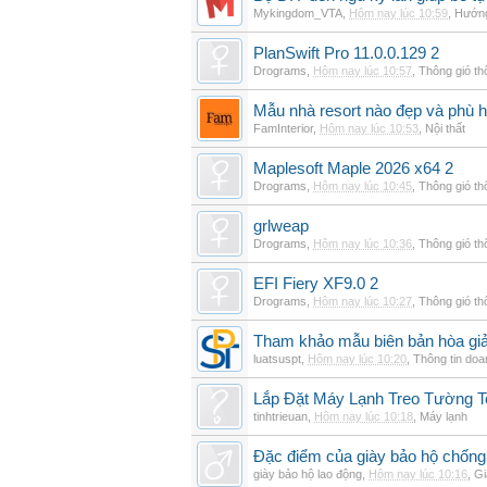
Mykingdom_VTA
,
Hôm nay lúc 10:59
,
Hướng
PlanSwift Pro 11.0.0.129 2
Drograms
,
Hôm nay lúc 10:57
,
Thông gió t
Mẫu nhà resort nào đẹp và phù 
FamInterior
,
Hôm nay lúc 10:53
,
Nội thất
Maplesoft Maple 2026 x64 2
Drograms
,
Hôm nay lúc 10:45
,
Thông gió t
grlweap
Drograms
,
Hôm nay lúc 10:36
,
Thông gió t
EFI Fiery XF9.0 2
Drograms
,
Hôm nay lúc 10:27
,
Thông gió t
Tham khảo mẫu biên bản hòa giải
luatsuspt
,
Hôm nay lúc 10:20
,
Thông tin doa
Lắp Đặt Máy Lạnh Treo Tường 
tinhtrieuan
,
Hôm nay lúc 10:18
,
Máy lạnh
Đặc điểm của giày bảo hộ chốn
giày bảo hộ lao động
,
Hôm nay lúc 10:16
,
Gi