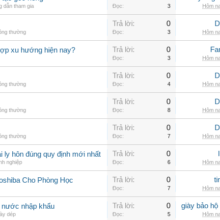
 dẫn tham gia
Đọc:
3
Hôm na
Trả lời:
0
D
hông thường
Đọc:
3
Hôm na
Trả lời:
0
Fa
hợp xu hướng hiện nay?
Đọc:
3
Hôm na
Trả lời:
0
D
hông thường
Đọc:
4
Hôm na
Trả lời:
0
D
hông thường
Đọc:
8
Hôm na
Trả lời:
0
D
hông thường
Đọc:
7
Hôm na
Trả lời:
0
 ly hôn đúng quy định mới nhất
nh nghiệp
Đọc:
6
Hôm na
Trả lời:
0
t
Toshiba Cho Phòng Học
Đọc:
7
Hôm na
Trả lời:
0
giày bảo hộ
g nước nhập khẩu
ày dép
Đọc:
5
Hôm na