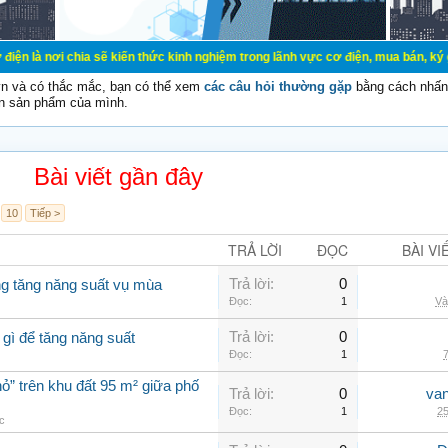
ia sẽ kiến thức kinh nghiệm trong lãnh vực cơ điện, mua bán, ký gửi, cho thuê 
vn và có thắc mắc, bạn có thể xem
các câu hỏi thường gặp
bằng cách nhấn 
n sản phẩm của mình.
Bài viết gần đây
10
Tiếp >
TRẢ LỜI
ĐỌC
BÀI VI
Trả lời:
0
ng tăng năng suất vụ mùa
Đọc:
1
Và
Trả lời:
0
 gì để tăng năng suất
Đọc:
1
7
ỏ” trên khu đất 95 m² giữa phố
Trả lời:
0
va
Đọc:
1
25
ác