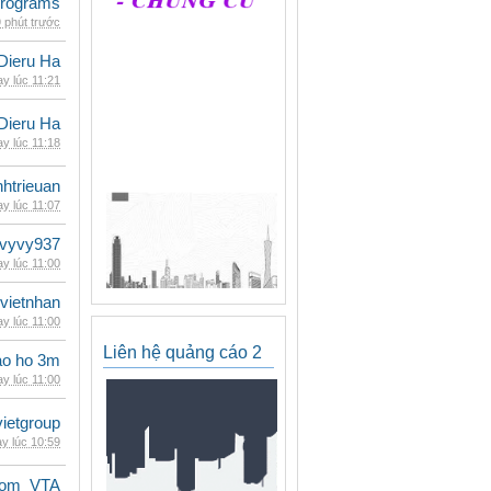
rograms
 phút trước
Dieru Ha
y lúc 11:21
Dieru Ha
y lúc 11:18
inhtrieuan
y lúc 11:07
vyvy937
y lúc 11:00
vietnhan
y lúc 11:00
Liên hệ quảng cáo 2
ao ho 3m
y lúc 11:00
vietgroup
y lúc 10:59
dom_VTA