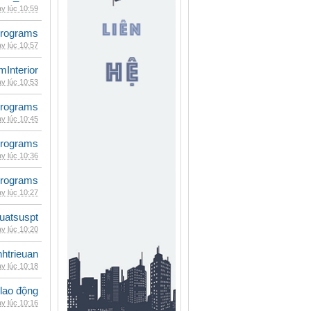
y lúc 10:59
rograms
y lúc 10:57
mInterior
y lúc 10:53
rograms
y lúc 10:45
rograms
y lúc 10:36
rograms
y lúc 10:27
luatsuspt
y lúc 10:20
inhtrieuan
y lúc 10:18
 lao động
y lúc 10:16