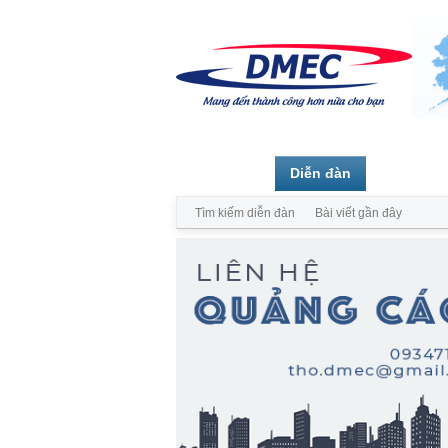
Trang chủ
Diễn đàn
Thành vi
Tìm kiếm diễn đàn
Bài viết gần đây