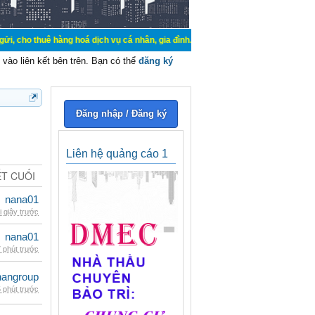
hàng hoá dịch vụ cá nhân, gia đình. Mua bán, ký gửi, cho thuê thiết bị hệ thố
vào liên kết bên trên. Bạn có thể
đăng ký
Đăng nhập / Đăng ký
Liên hệ quảng cáo 1
ẾT CUỐI
nana01
i giây trước
nana01
 phút trước
nangroup
 phút trước