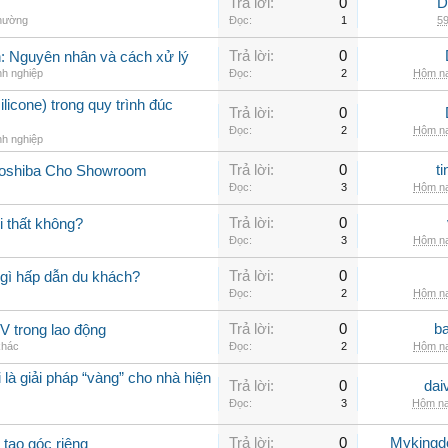
Trả lời:
0
D
thường
Đọc:
1
59
Trả lời:
0
nh: Nguyên nhân và cách xử lý
nh nghiệp
Đọc:
2
Hôm na
ilicone) trong quy trình đúc
Trả lời:
0
Đọc:
2
Hôm na
nh nghiệp
Trả lời:
0
t
Toshiba Cho Showroom
Đọc:
3
Hôm na
Trả lời:
0
 thất không?
Đọc:
3
Hôm na
Trả lời:
0
gì hấp dẫn du khách?
Đọc:
2
Hôm na
Trả lời:
0
b
V trong lao động
khác
Đọc:
2
Hôm na
 là giải pháp “vàng” cho nhà hiện
Trả lời:
0
dai
Đọc:
3
Hôm na
Trả lời:
0
Myking
 tạo góc riêng