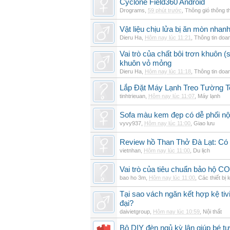
Cyclone Field360 Android
Drograms
,
59 phút trước
,
Thông gió thông 
Vật liệu chịu lửa bị ăn mòn nha
Dieru Ha
,
Hôm nay lúc 11:21
,
Thông tin doa
Vai trò của chất bôi trơn khuôn (s
khuôn vỏ mỏng
Dieru Ha
,
Hôm nay lúc 11:18
,
Thông tin doa
Lắp Đặt Máy Lạnh Treo Tường 
tinhtrieuan
,
Hôm nay lúc 11:07
,
Máy lạnh
Sofa màu kem đẹp có dễ phối nội
vyvy937
,
Hôm nay lúc 11:00
,
Giao lưu
Review hồ Than Thở Đà Lạt: Có 
vietnhan
,
Hôm nay lúc 11:00
,
Du lịch
Vai trò của tiêu chuẩn bảo hộ CO
bao ho 3m
,
Hôm nay lúc 11:00
,
Các thiết bị 
Tại sao vách ngăn kết hợp kệ tivi
đại?
daivietgroup
,
Hôm nay lúc 10:59
,
Nội thất
Bộ DIY đèn ngủ kỳ lân giúp bé tự