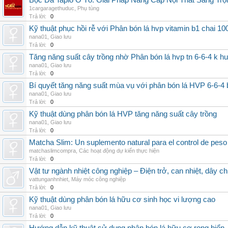
Bọc Da Taplo Ô Tô: Giải Pháp Nâng Cấp Nội Thất Sang Trọ
1cargaragethuduc
,
Phụ tùng
Trả lời:
0
Kỹ thuật phục hồi rễ với Phân bón lá hvp vitamin b1 chai 10
nana01
,
Giao lưu
Trả lời:
0
Tăng năng suất cây trồng nhờ Phân bón lá hvp tn 6-6-4 k h
nana01
,
Giao lưu
Trả lời:
0
Bí quyết tăng năng suất mùa vụ với phân bón lá HVP 6-6-4 
nana01
,
Giao lưu
Trả lời:
0
Kỹ thuật dùng phân bón lá HVP tăng năng suất cây trồng
nana01
,
Giao lưu
Trả lời:
0
Matcha Slim: Un suplemento natural para el control de peso
matchaslimcompra
,
Các hoạt động dự kiến thực hiện
Trả lời:
0
Vật tư ngành nhiệt công nghiệp – Điện trở, can nhiệt, dây ch
vattunganhnhiet
,
Máy móc công nghiệp
Trả lời:
0
Kỹ thuật dùng phân bón lá hữu cơ sinh học vi lượng cao
nana01
,
Giao lưu
Trả lời:
0