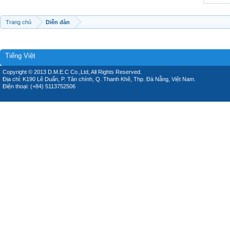
Trang chủ
Diễn đàn
Tiếng Việt
Copyright © 2013 D.M.E.C Co.,Ltd, All Rights Reserved.
Địa chỉ: K190 Lê Duẩn, P. Tân chính, Q. Thanh Khê, Thp. Đà Nẵng, Việt Nam.
Điện thoại: (+84) 5113752506