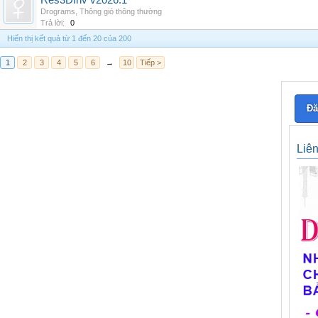
Res3DInv v2026.1
Drograms
,
Thông gió thông thường
Trả lời:
0
Hiển thị kết quả từ 1 đến 20 của 200
1
2
3
4
5
6
→
10
Tiếp >
Đă
Liê