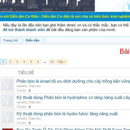
 Cơ Điện - Diễn đàn Cơ điện là nơi chia sẽ kiến thức kinh nghiệm trong lãnh v
Nếu đây là lần đầu tiên bạn ghé thăm dmec.vn và có thắc mắc, bạn có th
để trở thành thành viên
để bắt đầu đăng bán sản phẩm của mình.
Trang chủ
Diễn đàn
Bài
1
2
3
4
5
6
→
10
Tiếp >
TIÊU ĐỀ
Phân bón lá israel tối ưu dinh dưỡng cho cây trồng bền vữn
nana01
,
Giao lưu
Trả lời:
0
Kỹ thuật dùng Phân bón lá hydrophos zn tăng năng suất câ
nana01
,
Giao lưu
Trả lời:
0
Kỹ thuật dùng phân bón lá hydro fulvic tăng năng suất
nana01
,
Giao lưu
Trả lời:
0