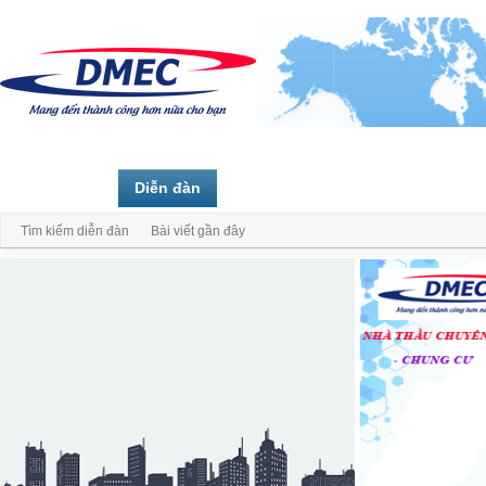
Trang chủ
Diễn đàn
Thành viên
Tìm kiếm diễn đàn
Bài viết gần đây