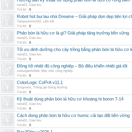
Hướng dẫn kỹ thuật sử dụng phân bón lá hữu cơ rong biển
nana01
,
Giao lưu
Trả lời:
0
Robot hút bụi lau nhà Dreame – Giải pháp dọn dẹp tiện lợi ch
Tainguyenmxh02
,
Liên kết
Trả lời:
0
Phân bón lá hữu cơ là gì? Giải pháp tăng trưởng bền vững
nana01
,
Giao lưu
Trả lời:
0
Tối ưu dinh dưỡng cho cây trồng bằng phân bón lá hữu cơ
nana01
,
Giao lưu
Trả lời:
0
Đồng hồ nhiệt độ công nghiệp – Bộ điều khiển nhiệt giá tốt
vattunganhnhiet
,
Máy móc công nghiệp
Trả lời:
0
ColorLogic CoPrA v11.1
Drograms
,
Thông gió thông thường
Trả lời:
0
Kỹ thuật dùng phân bón lá hữu cơ khoáng hi boron 7-14
nana01
,
Giao lưu
Trả lời:
0
Cách dùng phân bón lá hữu cơ humic cải tạo đất bền vững
nana01
,
Giao lưu
Trả lời:
0