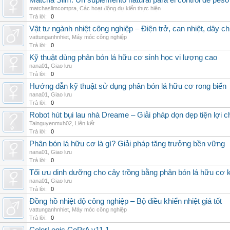
Matcha Slim: Un suplemento natural para el control de peso
matchaslimcompra
,
Các hoạt động dự kiến thực hiện
Trả lời:
0
Vật tư ngành nhiệt công nghiệp – Điện trở, can nhiệt, dây ch
vattunganhnhiet
,
Máy móc công nghiệp
Trả lời:
0
Kỹ thuật dùng phân bón lá hữu cơ sinh học vi lượng cao
nana01
,
Giao lưu
Trả lời:
0
Hướng dẫn kỹ thuật sử dụng phân bón lá hữu cơ rong biển
nana01
,
Giao lưu
Trả lời:
0
Robot hút bụi lau nhà Dreame – Giải pháp dọn dẹp tiện lợi ch
Tainguyenmxh02
,
Liên kết
Trả lời:
0
Phân bón lá hữu cơ là gì? Giải pháp tăng trưởng bền vững
nana01
,
Giao lưu
Trả lời:
0
Tối ưu dinh dưỡng cho cây trồng bằng phân bón lá hữu cơ
nana01
,
Giao lưu
Trả lời:
0
Đồng hồ nhiệt độ công nghiệp – Bộ điều khiển nhiệt giá tốt
vattunganhnhiet
,
Máy móc công nghiệp
Trả lời:
0