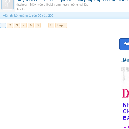
Máy thổi khí HEYWEL giá tốt – Giải pháp cấp khí cho nhiều 
thaihoan
,
Máy móc thiết bị trong ngành công nghiệp
Trả lời:
0
Hiển thị kết quả từ 1 đến 20 của 200
1
2
3
4
5
6
→
10
Tiếp >
Đă
Liê