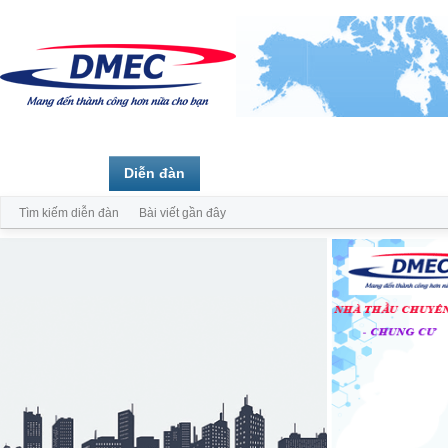
Trang chủ
Diễn đàn
Thành viên
Tìm kiếm diễn đàn
Bài viết gần đây