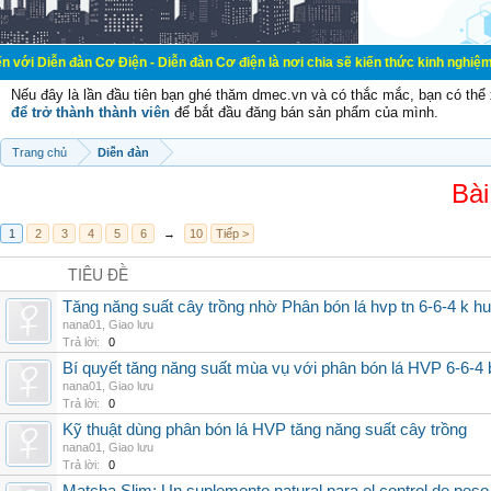
 Cơ Điện - Diễn đàn Cơ điện là nơi chia sẽ kiến thức kinh nghiệm trong lãnh v
Nếu đây là lần đầu tiên bạn ghé thăm dmec.vn và có thắc mắc, bạn có th
để trở thành thành viên
để bắt đầu đăng bán sản phẩm của mình.
Trang chủ
Diễn đàn
Bài
1
2
3
4
5
6
→
10
Tiếp >
TIÊU ĐỀ
Tăng năng suất cây trồng nhờ Phân bón lá hvp tn 6-6-4 k h
nana01
,
Giao lưu
Trả lời:
0
Bí quyết tăng năng suất mùa vụ với phân bón lá HVP 6-6-4 
nana01
,
Giao lưu
Trả lời:
0
Kỹ thuật dùng phân bón lá HVP tăng năng suất cây trồng
nana01
,
Giao lưu
Trả lời:
0