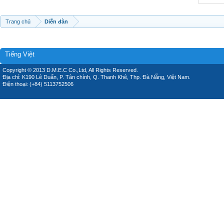
Trang chủ
Diễn đàn
Tiếng Việt
Copyright © 2013 D.M.E.C Co.,Ltd, All Rights Reserved.
Địa chỉ: K190 Lê Duẩn, P. Tân chính, Q. Thanh Khê, Thp. Đà Nẵng, Việt Nam.
Điện thoại: (+84) 5113752506