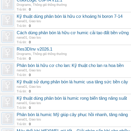
ColorLogic CoPrA v11.1
Drograms
,
Thông gió thông thường
Trả lời:
0
Kỹ thuật dùng phân bón lá hữu cơ khoáng hi boron 7-14
nana01
,
Giao lưu
Trả lời:
0
Cách dùng phân bón lá hữu cơ humic cải tạo đất bền vững
nana01
,
Giao lưu
Trả lời:
0
Res3DInv v2026.1
Drograms
,
Thông gió thông thường
Trả lời:
0
Phân bón lá hữu cơ cho lan: Kỹ thuật cho lan ra hoa bền
nana01
,
Giao lưu
Trả lời:
0
Kỹ thuật sử dụng phân bón lá humic usa tăng sức bền cây
nana01
,
Giao lưu
Trả lời:
0
Kỹ thuật dùng phân bón lá humic rong biển tăng năng suất
nana01
,
Giao lưu
Trả lời:
0
Phân bón lá humic Mỹ giúp cây phục hồi nhanh, tăng năng
nana01
,
Giao lưu
Trả lời:
0