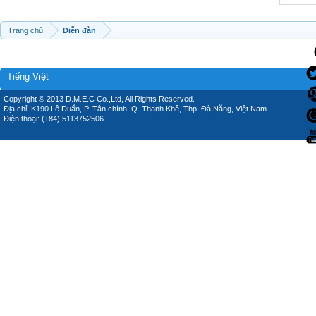
Trang chủ
Diễn đàn
Tiếng Việt
Copyright © 2013 D.M.E.C Co.,Ltd, All Rights Reserved.
Địa chỉ: K190 Lê Duẩn, P. Tân chính, Q. Thanh Khê, Thp. Đà Nẵng, Việt Nam.
Điện thoại: (+84) 5113752506