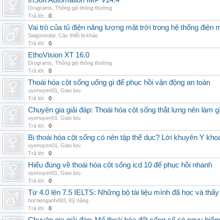
InSoft Automation IMP v14.4
Drograms
,
Thông gió thông thường
Trả lời:
0
Vai trò của tủ điện năng lượng mặt trời trong hệ thống điện m
Saigonsolar
,
Các thiết bị khác
Trả lời:
0
EthoVision XT 16.0
Drograms
,
Thông gió thông thường
Trả lời:
0
Thoái hóa cột sống uống gì để phục hồi vận động an toàn
uyenuyen01
,
Giao lưu
Trả lời:
0
Chuyên gia giải đáp: Thoái hóa cột sống thắt lưng nên làm g
uyenuyen01
,
Giao lưu
Trả lời:
0
Bị thoái hóa cột sống có nên tập thể dục? Lời khuyên Y kho
uyenuyen01
,
Giao lưu
Trả lời:
0
Hiểu đúng về thoái hóa cột sống icd 10 để phục hồi nhanh
uyenuyen01
,
Giao lưu
Trả lời:
0
Từ 4.0 lên 7.5 IELTS: Những bộ tài liệu mình đã học và thấy
hoctienganh493
,
Kỹ năng
Trả lời:
0