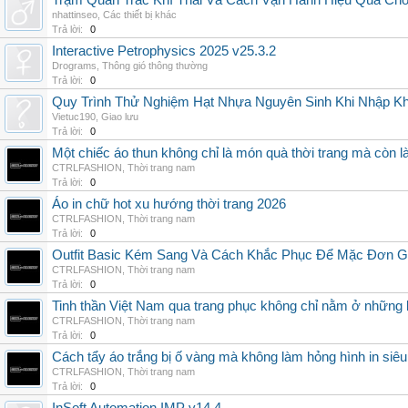
Trạm Quan Trắc Khí Thải Và Cách Vận Hành Hiệu Quả Ch
nhattinseo
,
Các thiết bị khác
Trả lời:
0
Interactive Petrophysics 2025 v25.3.2
Drograms
,
Thông gió thông thường
Trả lời:
0
Quy Trình Thử Nghiệm Hạt Nhựa Nguyên Sinh Khi Nhập K
Vietuc190
,
Giao lưu
Trả lời:
0
Một chiếc áo thun không chỉ là món quà thời trang mà còn 
CTRLFASHION
,
Thời trang nam
Trả lời:
0
Áo in chữ hot xu hướng thời trang 2026
CTRLFASHION
,
Thời trang nam
Trả lời:
0
Outfit Basic Kém Sang Và Cách Khắc Phục Để Mặc Đơn 
CTRLFASHION
,
Thời trang nam
Trả lời:
0
Tinh thần Việt Nam qua trang phục không chỉ nằm ở những 
CTRLFASHION
,
Thời trang nam
Trả lời:
0
Cách tẩy áo trắng bị ố vàng mà không làm hỏng hình in siêu
CTRLFASHION
,
Thời trang nam
Trả lời:
0