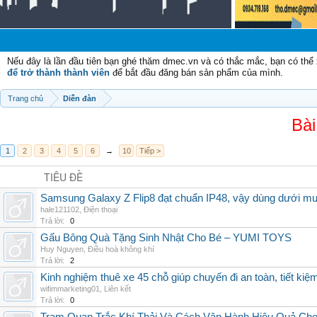
C
Nếu đây là lần đầu tiên bạn ghé thăm dmec.vn và có thắc mắc, bạn có th
để trở thành thành viên
để bắt đầu đăng bán sản phẩm của mình.
Trang chủ
Diễn đàn
Bài
1
2
3
4
5
6
→
10
Tiếp >
TIÊU ĐỀ
Samsung Galaxy Z Flip8 đạt chuẩn IP48, vậy dùng dưới m
hale121102
,
Điện thoại
Trả lời:
0
Gấu Bông Quà Tặng Sinh Nhật Cho Bé – YUMI TOYS
Huy Nguyen
,
Điều hoà không khí
Trả lời:
2
Kinh nghiệm thuê xe 45 chỗ giúp chuyến đi an toàn, tiết kiệ
wifimmarketing01
,
Liên kết
Trả lời:
0