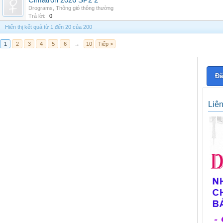
Cimatron 2026 SP2 2
Drograms
,
Thông gió thông thường
Trả lời:
0
Hiển thị kết quả từ 1 đến 20 của 200
1
2
3
4
5
6
→
10
Tiếp >
Đă
Liê