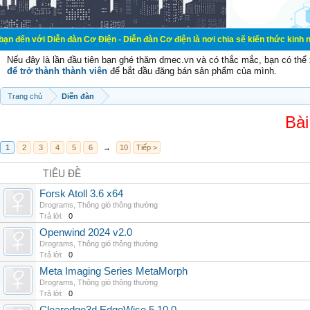
iễn đàn Cơ Điện - Diễn đàn Cơ điện là nơi chia sẽ kiến thức kinh nghiệm trong 
Nếu đây là lần đầu tiên bạn ghé thăm dmec.vn và có thắc mắc, bạn có th
để trở thành thành viên
để bắt đầu đăng bán sản phẩm của mình.
Trang chủ
Diễn đàn
Bài
1
2
3
4
5
6
→
10
Tiếp >
TIÊU ĐỀ
Forsk Atoll 3.6 x64
Drograms
,
Thông gió thông thường
Trả lời:
0
Openwind 2024 v2.0
Drograms
,
Thông gió thông thường
Trả lời:
0
Meta Imaging Series MetaMorph
Drograms
,
Thông gió thông thường
Trả lời:
0