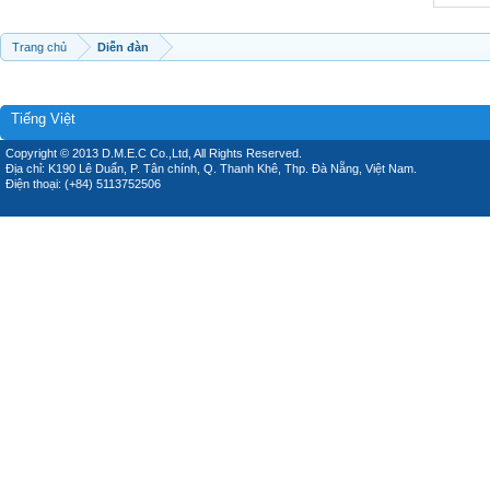
Trang chủ
Diễn đàn
Tiếng Việt
Copyright © 2013 D.M.E.C Co.,Ltd, All Rights Reserved.
Địa chỉ: K190 Lê Duẩn, P. Tân chính, Q. Thanh Khê, Thp. Đà Nẵng, Việt Nam.
Điện thoại: (+84) 5113752506