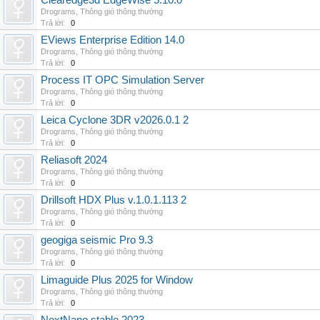
Clearedge3d EdgeWise 5.10.0
Drograms
,
Thông gió thông thường
Trả lời:
0
EViews Enterprise Edition 14.0
Drograms
,
Thông gió thông thường
Trả lời:
0
Process IT OPC Simulation Server
Drograms
,
Thông gió thông thường
Trả lời:
0
Leica Cyclone 3DR v2026.0.1 2
Drograms
,
Thông gió thông thường
Trả lời:
0
Reliasoft 2024
Drograms
,
Thông gió thông thường
Trả lời:
0
Drillsoft HDX Plus v.1.0.1.113 2
Drograms
,
Thông gió thông thường
Trả lời:
0
geogiga seismic Pro 9.3
Drograms
,
Thông gió thông thường
Trả lời:
0
Limaguide Plus 2025 for Window
Drograms
,
Thông gió thông thường
Trả lời:
0