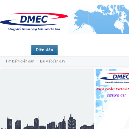
Trang chủ
Diễn đàn
Thành viên
Tìm kiếm diễn đàn
Bài viết gần đây