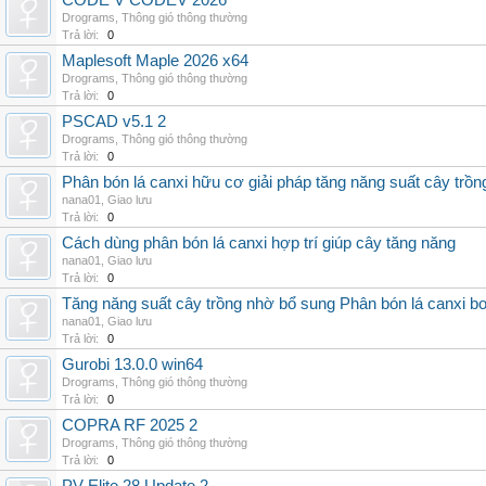
CODE V CODEV 2026
Drograms
,
Thông gió thông thường
Trả lời:
0
Maplesoft Maple 2026 x64
Drograms
,
Thông gió thông thường
Trả lời:
0
PSCAD v5.1 2
Drograms
,
Thông gió thông thường
Trả lời:
0
Phân bón lá canxi hữu cơ giải pháp tăng năng suất cây trồn
nana01
,
Giao lưu
Trả lời:
0
Cách dùng phân bón lá canxi hợp trí giúp cây tăng năng
nana01
,
Giao lưu
Trả lời:
0
Tăng năng suất cây trồng nhờ bổ sung Phân bón lá canxi b
nana01
,
Giao lưu
Trả lời:
0
Gurobi 13.0.0 win64
Drograms
,
Thông gió thông thường
Trả lời:
0
COPRA RF 2025 2
Drograms
,
Thông gió thông thường
Trả lời:
0