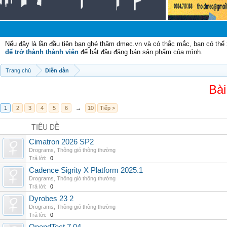
Nếu đây là lần đầu tiên bạn ghé thăm dmec.vn và có thắc mắc, bạn có th
để trở thành thành viên
để bắt đầu đăng bán sản phẩm của mình.
Trang chủ
Diễn đàn
Bài
1
2
3
4
5
6
→
10
Tiếp >
TIÊU ĐỀ
Cimatron 2026 SP2
Drograms
,
Thông gió thông thường
Trả lời:
0
Cadence Sigrity X Platform 2025.1
Drograms
,
Thông gió thông thường
Trả lời:
0
Dyrobes 23 2
Drograms
,
Thông gió thông thường
Trả lời:
0