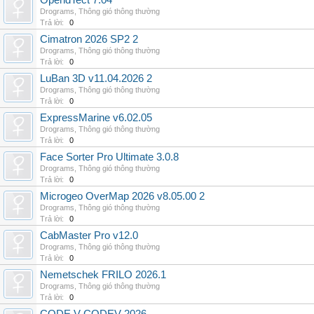
OpendTect 7.04
Drograms
,
Thông gió thông thường
Trả lời:
0
Cimatron 2026 SP2 2
Drograms
,
Thông gió thông thường
Trả lời:
0
LuBan 3D v11.04.2026 2
Drograms
,
Thông gió thông thường
Trả lời:
0
ExpressMarine v6.02.05
Drograms
,
Thông gió thông thường
Trả lời:
0
Face Sorter Pro Ultimate 3.0.8
Drograms
,
Thông gió thông thường
Trả lời:
0
Microgeo OverMap 2026 v8.05.00 2
Drograms
,
Thông gió thông thường
Trả lời:
0
CabMaster Pro v12.0
Drograms
,
Thông gió thông thường
Trả lời:
0
Nemetschek FRILO 2026.1
Drograms
,
Thông gió thông thường
Trả lời:
0