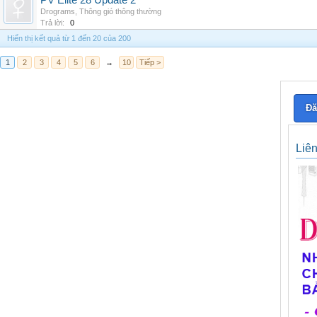
PV Elite 28 Update 2
Drograms
,
Thông gió thông thường
Trả lời:
0
Hiển thị kết quả từ 1 đến 20 của 200
1
2
3
4
5
6
→
10
Tiếp >
Đă
Liê