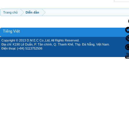
Trang chủ
Diễn đàn
Tiếng Việt
Copyright © 2013 D.M.E.C Co.,Ltd, All Rights Reserved.
Địa chỉ: K190 Lê Duẩn, P. Tân chính, Q. Thanh Khê, Thp. Đà Nẵng, Việt Nam.
Điện thoại: (+84) 5113752506