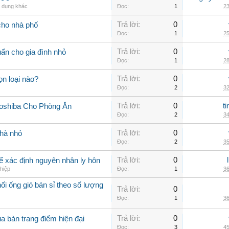
a dụng khác
Đọc:
1
23
Trả lời:
0
cho nhà phố
Đọc:
1
25
Trả lời:
0
uẩn cho gia đình nhỏ
Đọc:
1
28
Trả lời:
0
n loại nào?
Đọc:
2
32
Trả lời:
0
t
oshiba Cho Phòng Ăn
Đọc:
2
34
Trả lời:
0
nhà nhỏ
Đọc:
2
35
Trả lời:
0
 để xác định nguyên nhân ly hôn
hiệp
Đọc:
1
36
i ống gió bán sỉ theo số lượng
Trả lời:
0
Đọc:
1
36
Trả lời:
0
a bàn trang điểm hiện đại
Đọc:
3
45