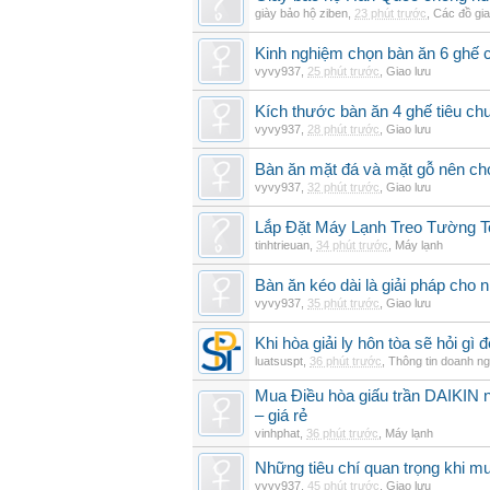
giày bảo hộ ziben
,
23 phút trước
,
Các đồ gi
Kinh nghiệm chọn bàn ăn 6 ghế 
vyvy937
,
25 phút trước
,
Giao lưu
Kích thước bàn ăn 4 ghế tiêu ch
vyvy937
,
28 phút trước
,
Giao lưu
Bàn ăn mặt đá và mặt gỗ nên chọ
vyvy937
,
32 phút trước
,
Giao lưu
Lắp Đặt Máy Lạnh Treo Tường T
tinhtrieuan
,
34 phút trước
,
Máy lạnh
Bàn ăn kéo dài là giải pháp cho 
vyvy937
,
35 phút trước
,
Giao lưu
Khi hòa giải ly hôn tòa sẽ hỏi gì
luatsuspt
,
36 phút trước
,
Thông tin doanh ng
Mua Điều hòa giấu trần DAIKIN nố
– giá rẻ
vinhphat
,
36 phút trước
,
Máy lạnh
Những tiêu chí quan trọng khi mu
vyvy937
,
45 phút trước
,
Giao lưu