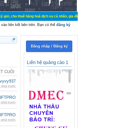
uê hàng hoá dịch vụ cá nhân, gia đình. Mua bán, ký gửi, cho thuê thiết bị hệ 
vào liên kết bên trên. Bạn có thể
đăng ký
Đăng nhập / Đăng ký
Liên hệ quảng cáo 1
ẾT CUỐI
vyvy937
 phút trước
LIFTPRO
 phút trước
LIFTPRO
 phút trước