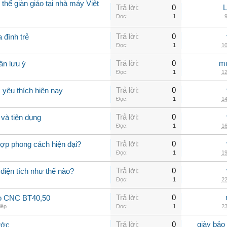
thế giàn giáo tại nhà máy Việt
Trả lời:
0
Đọc:
1
9
Trả lời:
0
 đình trẻ
Đọc:
1
10
Trả lời:
0
mu
ần lưu ý
Đọc:
1
12
Trả lời:
0
yêu thích hiện nay
Đọc:
1
14
Trả lời:
0
và tiện dụng
Đọc:
1
16
Trả lời:
0
hợp phong cách hiện đại?
Đọc:
1
19
Trả lời:
0
 diện tích như thế nào?
Đọc:
1
22
Trả lời:
0
ao CNC BT40,50
iệp
Đọc:
1
23
Trả lời:
0
giày bảo
ước