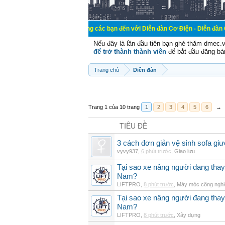
Chào mừng các bạn đến với Diễn đàn Cơ Điện - Diễn đàn Cơ điện là nơi 
Nếu đây là lần đầu tiên bạn ghé thăm dmec.
để trở thành thành viên
để bắt đầu đăng bá
Trang chủ
Diễn đàn
Trang 1 của 10 trang
1
2
3
4
5
6
→
TIÊU ĐỀ
3 cách đơn giản vệ sinh sofa giư
vyvy937
,
6 phút trước
,
Giao lưu
Tại sao xe nâng người đang thay 
Nam?
LIFTPRO
,
8 phút trước
,
Máy móc công nghi
Tại sao xe nâng người đang thay 
Nam?
LIFTPRO
,
8 phút trước
,
Xây dựng