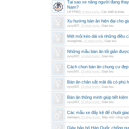
Tại sao xe nâng người đang thay 
Nam?
LIFTPRO
,
9 phút trước
,
Các thiết bị khác
Xu hướng bàn ăn hiện đại cho gia
vyvy937
,
10 phút trước
,
Giao lưu
Mệt mỏi kéo dài và những điều c
muoigentis
,
12 phút trước
,
Giao lưu
Những mẫu bàn ăn tối giản được 
vyvy937
,
14 phút trước
,
Giao lưu
Cách chọn bàn ăn chung cư đẹp 
vyvy937
,
16 phút trước
,
Giao lưu
Bàn ăn chân sắt mặt đá có phù 
vyvy937
,
19 phút trước
,
Giao lưu
Bàn ăn thông minh giúp tiết kiệm
vyvy937
,
22 phút trước
,
Giao lưu
Các mẫu xe đẩy kệ để chuôi gi
namnpro
,
23 phút trước
,
Máy móc công ngh
Giày bảo hộ Hàn Quốc chống n