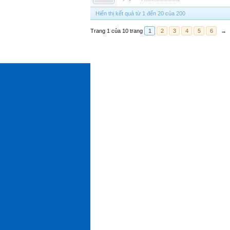
Hiển thị kết quả từ 1 đến 20 của 200
Trang 1 của 10 trang
1
2
3
4
5
6
→