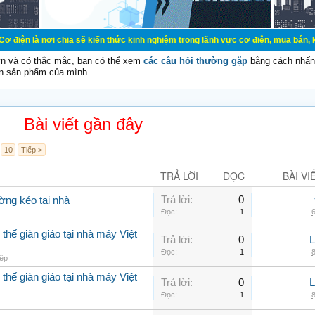
chia sẽ kiến thức kinh nghiệm trong lãnh vực cơ điện, mua bán, ký gửi, cho th
vn và có thắc mắc, bạn có thể xem
các câu hỏi thường gặp
bằng cách nhấn 
n sản phẩm của mình.
Bài viết gần đây
10
Tiếp >
TRẢ LỜI
ĐỌC
BÀI VI
Trả lời:
0
ờng kéo tại nhà
Đọc:
1
6
thế giàn giáo tại nhà máy Việt
Trả lời:
0
Đọc:
1
8
ệp
thế giàn giáo tại nhà máy Việt
Trả lời:
0
Đọc:
1
8