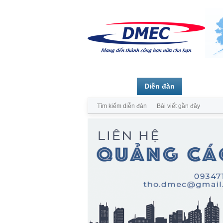
Trang chủ
Diễn đàn
Thành vi
Tìm kiếm diễn đàn
Bài viết gần đây