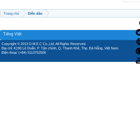
Trang chủ
Diễn đàn
Tiếng Việt
Copyright © 2013 D.M.E.C Co.,Ltd, All Rights Reserved.
Địa chỉ: K190 Lê Duẩn, P. Tân chính, Q. Thanh Khê, Thp. Đà Nẵng, Việt Nam.
Điện thoại: (+84) 5113752506