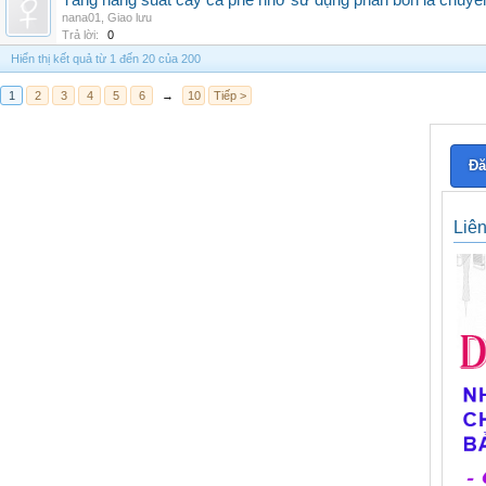
Tăng năng suất cây cà phê nhờ sử dụng phân bón lá chuyê
nana01
,
Giao lưu
Trả lời:
0
Hiển thị kết quả từ 1 đến 20 của 200
1
2
3
4
5
6
→
10
Tiếp >
Đă
Liê