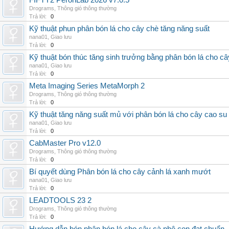
FIFTY2 PeronLab 2026 v7.0.5
Drograms
,
Thông gió thông thường
Trả lời:
0
Kỹ thuật phun phân bón lá cho cây chè tăng năng suất
nana01
,
Giao lưu
Trả lời:
0
Kỹ thuật bón thúc tăng sinh trưởng bằng phân bón lá cho c
nana01
,
Giao lưu
Trả lời:
0
Meta Imaging Series MetaMorph 2
Drograms
,
Thông gió thông thường
Trả lời:
0
Kỹ thuật tăng năng suất mủ với phân bón lá cho cây cao su
nana01
,
Giao lưu
Trả lời:
0
CabMaster Pro v12.0
Drograms
,
Thông gió thông thường
Trả lời:
0
Bí quyết dùng Phân bón lá cho cây cảnh lá xanh mướt
nana01
,
Giao lưu
Trả lời:
0
LEADTOOLS 23 2
Drograms
,
Thông gió thông thường
Trả lời:
0