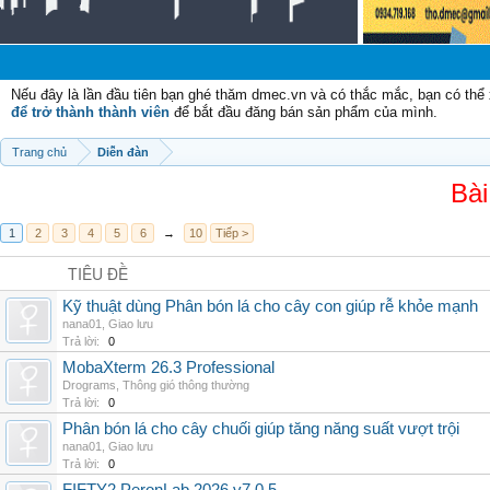
Nếu đây là lần đầu tiên bạn ghé thăm dmec.vn và có thắc mắc, bạn có th
để trở thành thành viên
để bắt đầu đăng bán sản phẩm của mình.
Trang chủ
Diễn đàn
Bài
1
2
3
4
5
6
→
10
Tiếp >
TIÊU ĐỀ
Kỹ thuật dùng Phân bón lá cho cây con giúp rễ khỏe mạnh
nana01
,
Giao lưu
Trả lời:
0
MobaXterm 26.3 Professional
Drograms
,
Thông gió thông thường
Trả lời:
0
Phân bón lá cho cây chuối giúp tăng năng suất vượt trội
nana01
,
Giao lưu
Trả lời:
0