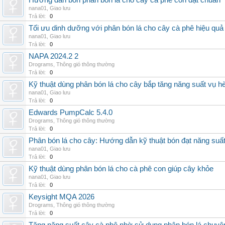
Hướng dẫn bón phân bón lá cho cây cà phê con đạt chuẩn
nana01
,
Giao lưu
Trả lời:
0
Tối ưu dinh dưỡng với phân bón lá cho cây cà phê hiệu quả
nana01
,
Giao lưu
Trả lời:
0
NAPA 2024.2 2
Drograms
,
Thông gió thông thường
Trả lời:
0
Kỹ thuật dùng phân bón lá cho cây bắp tăng năng suất vụ h
nana01
,
Giao lưu
Trả lời:
0
Edwards PumpCalc 5.4.0
Drograms
,
Thông gió thông thường
Trả lời:
0
Phân bón lá cho cây: Hướng dẫn kỹ thuật bón đạt năng suấ
nana01
,
Giao lưu
Trả lời:
0
Kỹ thuật dùng phân bón lá cho cà phê con giúp cây khỏe
nana01
,
Giao lưu
Trả lời:
0
Keysight MQA 2026
Drograms
,
Thông gió thông thường
Trả lời:
0