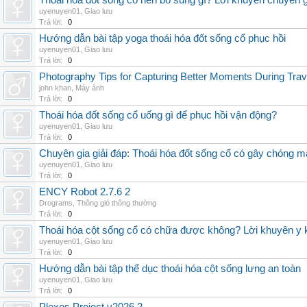
Thoái hóa đốt sống cổ nên bổ sung gì? Lời khuyên chuyên g
uyenuyen01
,
Giao lưu
Trả lời:
0
Hướng dẫn bài tập yoga thoái hóa đốt sống cổ phục hồi
uyenuyen01
,
Giao lưu
Trả lời:
0
Photography Tips for Capturing Better Moments During Trav
john khan
,
Máy ảnh
Trả lời:
0
Thoái hóa đốt sống cổ uống gì để phục hồi vận động?
uyenuyen01
,
Giao lưu
Trả lời:
0
Chuyên gia giải đáp: Thoái hóa đốt sống cổ có gây chóng m
uyenuyen01
,
Giao lưu
Trả lời:
0
ENCY Robot 2.7.6 2
Drograms
,
Thông gió thông thường
Trả lời:
0
Thoái hóa cột sống cổ có chữa được không? Lời khuyên y 
uyenuyen01
,
Giao lưu
Trả lời:
0
Hướng dẫn bài tập thể dục thoái hóa cột sống lưng an toàn
uyenuyen01
,
Giao lưu
Trả lời:
0