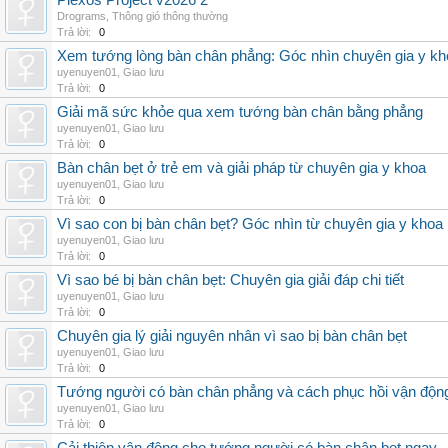
Plexos Project v2026 2
Drograms
,
Thông gió thông thường
Trả lời:
0
Xem tướng lòng bàn chân phẳng: Góc nhìn chuyên gia y kh
uyenuyen01
,
Giao lưu
Trả lời:
0
Giải mã sức khỏe qua xem tướng bàn chân bằng phẳng
uyenuyen01
,
Giao lưu
Trả lời:
0
Bàn chân bẹt ở trẻ em và giải pháp từ chuyên gia y khoa
uyenuyen01
,
Giao lưu
Trả lời:
0
Vì sao con bị bàn chân bẹt? Góc nhìn từ chuyên gia y khoa
uyenuyen01
,
Giao lưu
Trả lời:
0
Vì sao bé bị bàn chân bẹt: Chuyên gia giải đáp chi tiết
uyenuyen01
,
Giao lưu
Trả lời:
0
Chuyên gia lý giải nguyên nhân vì sao bị bàn chân bẹt
uyenuyen01
,
Giao lưu
Trả lời:
0
Tướng người có bàn chân phẳng và cách phục hồi vận độn
uyenuyen01
,
Giao lưu
Trả lời:
0