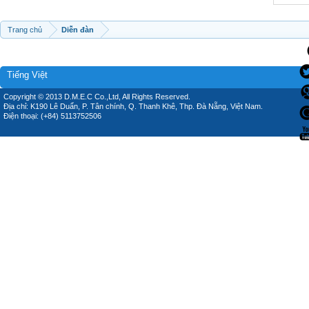
Trang chủ
Diễn đàn
Tiếng Việt
Copyright © 2013 D.M.E.C Co.,Ltd, All Rights Reserved.
Địa chỉ: K190 Lê Duẩn, P. Tân chính, Q. Thanh Khê, Thp. Đà Nẵng, Việt Nam.
Điện thoại: (+84) 5113752506