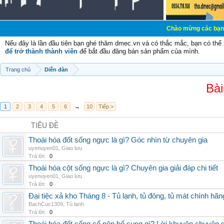
Chào mừng các bạn đến với Diễn 
Nếu đây là lần đầu tiên bạn ghé thăm dmec.vn và có thắc mắc, bạn có th
để trở thành thành viên
để bắt đầu đăng bán sản phẩm của mình.
Trang chủ
Diễn đàn
Bài
1
2
3
4
5
6
→
10
Tiếp >
TIÊU ĐỀ
Thoái hóa đốt sống ngực là gì? Góc nhìn từ chuyên gia
uyenuyen01
,
Giao lưu
Trả lời:
0
Thoái hóa cột sống ngực là gì? Chuyên gia giải đáp chi tiết
uyenuyen01
,
Giao lưu
Trả lời:
0
Đại tiệc xả kho Tháng 8 - Tủ lạnh, tủ đông, tủ mát chính hã
BachCuc1309
,
Tủ lạnh
Trả lời:
0