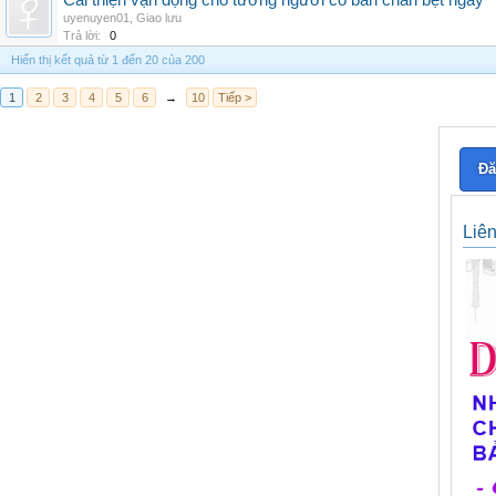
Cải thiện vận động cho tướng người có bàn chân bẹt ngay
uyenuyen01
,
Giao lưu
Trả lời:
0
Hiển thị kết quả từ 1 đến 20 của 200
1
2
3
4
5
6
→
10
Tiếp >
Đă
Liê