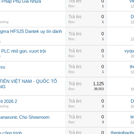
Trả lời:
0
vi
i Pháp Phụ Gia Nhựa
Đọc:
1
13
Trả lời:
0
D
thường
Đọc:
1
19
sigma HFS25 Dantek uy tín dành
Trả lời:
0
Đọc:
1
23
c
Trả lời:
0
vyqu
PLC nhỏ gọn, vượt trội
n
Đọc:
1
26
Trả lời:
0
th
 su
Đọc:
1
43
IÊN VIỆT NAM - QUỐC TỔ
Trả lời:
1,125
NG
Đọc:
38,553
44
Trả lời:
0
D
t 2026 2
thường
Đọc:
3
50
Trả lời:
0
t
Panasonic Cho Showroom
Đọc:
3
52
Trả lời:
0
thegioibaoh
o công trình