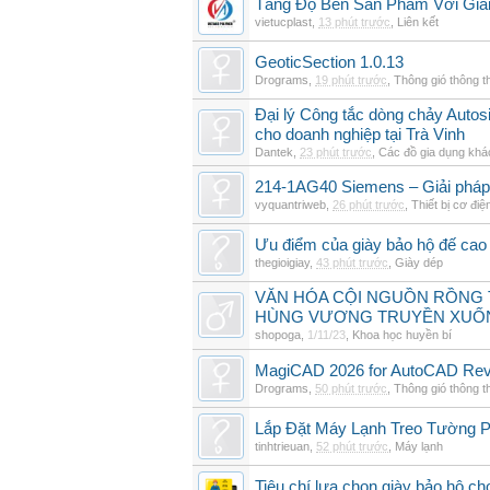
Tăng Độ Bền Sản Phẩm Với Giả
vietucplast
,
13 phút trước
,
Liên kết
GeoticSection 1.0.13
Drograms
,
19 phút trước
,
Thông gió thông 
Đại lý Công tắc dòng chảy Auto
cho doanh nghiệp tại Trà Vinh
Dantek
,
23 phút trước
,
Các đồ gia dụng khá
214-1AG40 Siemens – Giải pháp 
vyquantriweb
,
26 phút trước
,
Thiết bị cơ điệ
Ưu điểm của giày bảo hộ đế cao
thegioigiay
,
43 phút trước
,
Giày dép
VĂN HÓA CỘI NGUỒN RỒNG T
HÙNG VƯƠNG TRUYỀN XUỐ
shopoga
,
1/11/23
,
Khoa học huyền bí
MagiCAD 2026 for AutoCAD Revi
Drograms
,
50 phút trước
,
Thông gió thông 
Lắp Đặt Máy Lạnh Treo Tường 
tinhtrieuan
,
52 phút trước
,
Máy lạnh
Tiêu chí lựa chọn giày bảo hộ ch