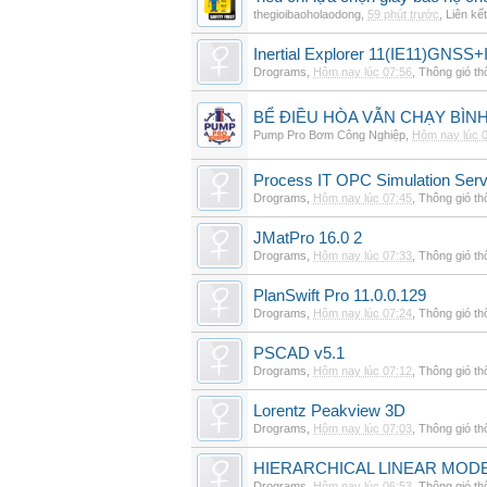
thegioibaoholaodong
,
59 phút trước
,
Liên kết
Inertial Explorer 11(IE11)GNSS+
Drograms
,
Hôm nay lúc 07:56
,
Thông gió t
BỂ ĐIỀU HÒA VẪN CHẠY BÌ
Pump Pro Bơm Công Nghiệp
,
Hôm nay lúc 
Process IT OPC Simulation Serv
Drograms
,
Hôm nay lúc 07:45
,
Thông gió t
JMatPro 16.0 2
Drograms
,
Hôm nay lúc 07:33
,
Thông gió t
PlanSwift Pro 11.0.0.129
Drograms
,
Hôm nay lúc 07:24
,
Thông gió t
PSCAD v5.1
Drograms
,
Hôm nay lúc 07:12
,
Thông gió t
Lorentz Peakview 3D
Drograms
,
Hôm nay lúc 07:03
,
Thông gió t
HIERARCHICAL LINEAR MODE
Drograms
,
Hôm nay lúc 06:53
,
Thông gió t