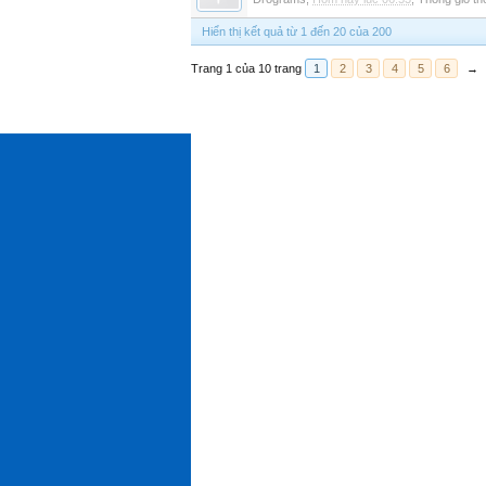
Hiển thị kết quả từ 1 đến 20 của 200
Trang 1 của 10 trang
1
2
3
4
5
6
→