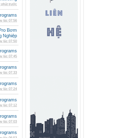
 phút trước
rograms
y lúc 07:56
Pro Bơm
g Nghiệp
y lúc 07:50
rograms
y lúc 07:45
rograms
y lúc 07:33
rograms
y lúc 07:24
rograms
y lúc 07:12
rograms
y lúc 07:03
rograms
y lúc 06:53