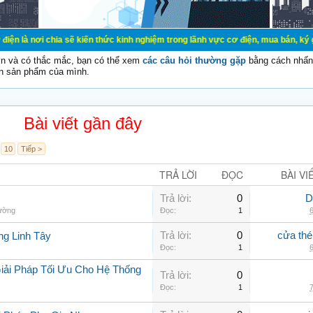
ia sẽ kiến thức kinh nghiệm trong lãnh vực cơ điện, mua bán, ký gửi, cho thuê 
vn và có thắc mắc, bạn có thể xem
các câu hỏi thường gặp
bằng cách nhấn 
n sản phẩm của mình.
Bài viết gần đây
10
Tiếp >
TRẢ LỜI
ĐỌC
BÀI VI
Trả lời:
0
D
hường
Đọc:
1
6
Trả lời:
0
cửa thé
ng Linh Tây
Đọc:
1
6
iải Pháp Tối Ưu Cho Hệ Thống
Trả lời:
0
Đọc:
1
7