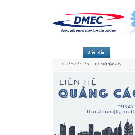
Trang chủ
Diễn đàn
Thành vi
Tìm kiếm diễn đàn
Bài viết gần đây