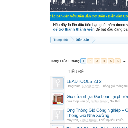
Chào mừng các bạn đến với Diễn đàn Cơ Điện - Diễn đàn Cơ điện là nơi ch
Nếu đây là lần đầu tiên bạn ghé thăm dmec.
để trở thành thành viên
để bắt đầu đăng bá
Trang chủ
Diễn đàn
Trang 1 của 10 trang
1
2
3
4
5
6
→
TIÊU ĐỀ
LEADTOOLS 23 2
Drograms
,
6 phút trước
,
Thông gió thông t
Giá cửa nhựa Đài Loan tại phườ
cửa thép vân gỗ
,
6 phút trước
,
Nội thất
Ống Thông Gió Công Nghiệp – G
Thông Gió Nhà Xưởng
maytron
,
7 phút trước
,
Thiết bị điều khiển