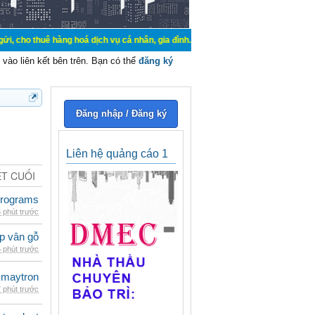
hàng hoá dịch vụ cá nhân, gia đình. Mua bán, ký gửi, cho thuê thiết bị hệ thố
vào liên kết bên trên. Bạn có thể
đăng ký
Đăng nhập / Đăng ký
Liên hệ quảng cáo 1
ẾT CUỐI
rograms
 phút trước
p vân gỗ
 phút trước
maytron
 phút trước