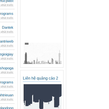
etucplast
 phút trước
rograms
 phút trước
Dantek
 phút trước
antriweb
 phút trước
egioigiay
 phút trước
shopoga
 phút trước
Liên hệ quảng cáo 2
rograms
 phút trước
inhtrieuan
 phút trước
olaodong