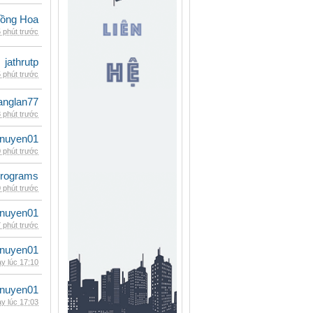
ồng Hoa
 phút trước
jathrutp
 phút trước
anglan77
 phút trước
nuyen01
 phút trước
rograms
 phút trước
nuyen01
 phút trước
nuyen01
y lúc 17:10
nuyen01
y lúc 17:03