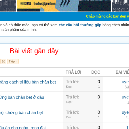
Chào mừng các bạn đến với Diễn đàn Cơ 
vn và có thắc mắc, bạn có thể xem
các câu hỏi thường gặp
bằng cách nhấn 
n sản phẩm của mình.
Bài viết gần đây
10
Tiếp >
TRẢ LỜI
ĐỌC
BÀI VI
Trả lời:
0
uye
ăng cách trị liệu bàn chân bẹt
Đọc:
1
Và
Trả lời:
0
uye
ứng bàn chân bẹt ở đâu
Đọc:
1
7
Trả lời:
0
uye
hội chứng bàn chân bẹt
Đọc:
1
15
Trả lời:
0
T
u ấn cho ngày trọng đại