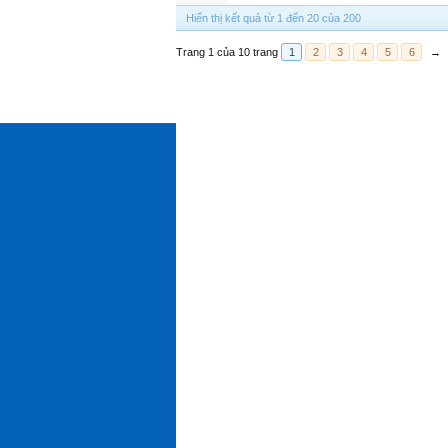
Hiển thị kết quả từ 1 đến 20 của 200
Trang 1 của 10 trang
1
2
3
4
5
6
→