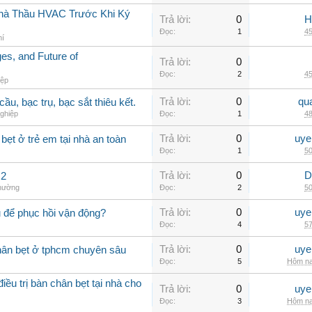
 Nhà Thầu HVAC Trước Khi Ký
Trả lời:
0
H
Đọc:
1
45
hí
s, and Future of
Trả lời:
0
Đọc:
2
45
iệp
Trả lời:
0
qu
ầu, bạc trụ, bạc sắt thiêu kết.
ghiệp
Đọc:
1
48
Trả lời:
0
uye
ẹt ở trẻ em tại nhà an toàn
Đọc:
1
50
Trả lời:
0
D
 2
thường
Đọc:
2
50
Trả lời:
0
uye
 để phục hồi vận động?
Đọc:
4
57
Trả lời:
0
uye
hân bẹt ở tphcm chuyên sâu
Đọc:
5
Hôm na
ều trị bàn chân bẹt tại nhà cho
Trả lời:
0
uye
Đọc:
3
Hôm na