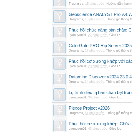
Truong ca
,
15 phút trước
,
Hướng dẫn tham 
Geoscience ANALYST Pro v.4.7.
Drograms
,
18 phút trước
,
Thông gió thông 
Phục hồi chức năng bàn chân: Cá
uyenuyen01
,
22 phút trước
,
Giao lưu
ColorGate PRO Rip Server 2025
Drograms
,
27 phút trước
,
Thông gió thông 
Phục hồi cơ xương khớp với cá
uyenuyen01
,
29 phút trước
,
Giao lưu
Datamine Discover v2024 23.0.
Drograms
,
34 phút trước
,
Thông gió thông 
Lộ trình điều trị bàn chân bẹt tro
uyenuyen01
,
36 phút trước
,
Giao lưu
Plexos Project v2026
Drograms
,
41 phút trước
,
Thông gió thông 
Phục hồi cơ xương khớp: Chữa b
uyenuyen01
,
43 phút trước
,
Giao lưu