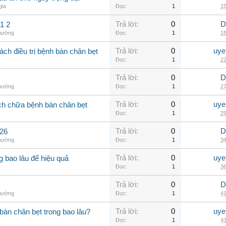
gia
Đọc:
1
15
Trả lời:
0
D
1 2
thường
Đọc:
1
18
Trả lời:
0
uye
ch điều trị bệnh bàn chân bẹt
Đọc:
1
22
Trả lời:
0
D
thường
Đọc:
1
27
Trả lời:
0
uye
ch chữa bệnh bàn chân bẹt
Đọc:
1
29
Trả lời:
0
D
426
thường
Đọc:
1
34
Trả lời:
0
uye
ng bao lâu để hiệu quả
Đọc:
1
36
Trả lời:
0
D
thường
Đọc:
1
41
Trả lời:
0
uye
àn chân bẹt trong bao lâu?
Đọc:
1
43