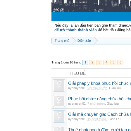
Nếu đây là lần đầu tiên bạn ghé thăm dmec.
để trở thành thành viên
để bắt đầu đăng bá
Trang chủ
Diễn đàn
Trang 1 của 10 trang
1
2
3
4
5
6
→
TIÊU ĐỀ
Giải pháp y khoa phục hồi chức n
uyenuyen01
,
Vài giây trước
,
Giao lưu
Phục hồi chức năng chữa hội ch
uyenuyen01
,
7 phút trước
,
Giao lưu
Giải mã chuyên gia: Cách chữa 
uyenuyen01
,
15 phút trước
,
Giao lưu
Thuê photobooth đám cưới tạo dấ