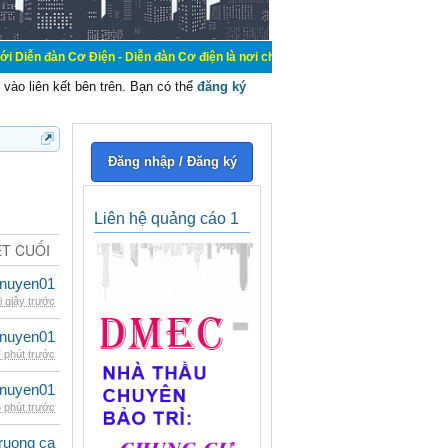
Điện - Diễn đàn Cơ điện là nơi chia sẽ kiến thức kinh nghiệm trong lãnh vực cơ
vào liên kết bên trên. Bạn có thể
đăng ký
Đăng nhập / Đăng ký
Liên hệ quảng cáo 1
ẾT CUỐI
nuyen01
i giây trước
nuyen01
 phút trước
nuyen01
 phút trước
ruong ca