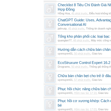
Checklist 8 Tiêu Chí Đánh Giá
Hợp Đồng
Hồng Hoa
,
45 phút trước
,
Điều hoà không k
ChatGPT Guide: Uses, Advantage
Conversational AI
jathrutp
,
45 phút trước
,
Thông tin doanh ngh
Tổng kho phân phối các loại bạc c
quanglan77
,
48 phút trước
,
Máy móc công n
Hướng dẫn cách chữa bàn chân b
uyenuyen01
,
50 phút trước
,
Giao lưu
EcoStruxure Control Expert 16.2
Drograms
,
50 phút trước
,
Thông gió thông 
Chữa bàn chân bẹt cho trẻ ở đâu
uyenuyen01
,
57 phút trước
,
Giao lưu
Phục hồi chức năng chữa bàn c
uyenuyen01
,
Hôm nay lúc 17:10
,
Giao lưu
Phục hồi cơ xương khớp: Cách đi
bé
uyenuyen01
,
Hôm nay lúc 17:03
,
Giao lưu