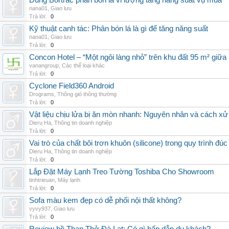
Dùng Bortrac phân bón lá vi lượng tăng năng suất vụ mùa
nana01
,
Giao lưu
Trả lời:
0
Kỹ thuật canh tác: Phân bón lá là gì để tăng năng suất
nana01
,
Giao lưu
Trả lời:
0
Concon Hotel – “Một ngôi làng nhỏ” trên khu đất 95 m² giữa
vanangroup
,
Các thể loại khác
Trả lời:
0
Cyclone Field360 Android
Drograms
,
Thông gió thông thường
Trả lời:
0
Vật liệu chịu lửa bị ăn mòn nhanh: Nguyên nhân và cách xử 
Dieru Ha
,
Thông tin doanh nghiệp
Trả lời:
0
Vai trò của chất bôi trơn khuôn (silicone) trong quy trình đ
Dieru Ha
,
Thông tin doanh nghiệp
Trả lời:
0
Lắp Đặt Máy Lạnh Treo Tường Toshiba Cho Showroom
tinhtrieuan
,
Máy lạnh
Trả lời:
0
Sofa màu kem đẹp có dễ phối nội thất không?
vyvy937
,
Giao lưu
Trả lời:
0