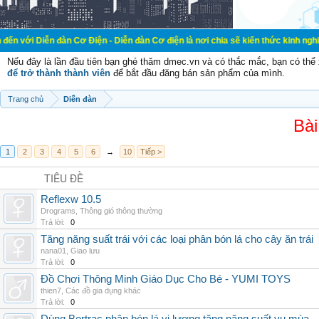
đàn Cơ Điện - Diễn đàn Cơ điện là nơi chia sẽ kiến thức kinh nghiệm trong lãn
Nếu đây là lần đầu tiên bạn ghé thăm dmec.vn và có thắc mắc, bạn có th
để trở thành thành viên
để bắt đầu đăng bán sản phẩm của mình.
Trang chủ
Diễn đàn
Bài
1
2
3
4
5
6
→
10
Tiếp >
TIÊU ĐỀ
Reflexw 10.5
Drograms
,
Thông gió thông thường
Trả lời:
0
Tăng năng suất trái với các loại phân bón lá cho cây ăn trái
nana01
,
Giao lưu
Trả lời:
0
Đồ Chơi Thông Minh Giáo Dục Cho Bé - YUMI TOYS
thien7
,
Các đồ gia dụng khác
Trả lời:
0