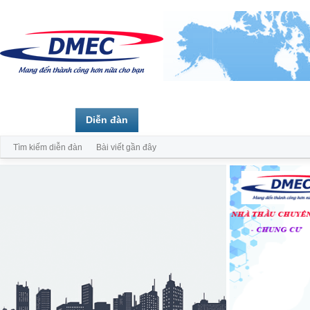
Trang chủ
Diễn đàn
Thành viên
Tìm kiếm diễn đàn
Bài viết gần đây