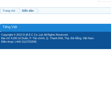
Trang chủ
Diễn đàn
Tiếng Việt
Copyright © 2013 D.M.E.C Co.,Ltd, All Rights Reserved.
Địa chỉ: K190 Lê Duẩn, P. Tân chính, Q. Thanh Khê, Thp. Đà Nẵng, Việt Nam.
Điện thoại: (+84) 5113752506