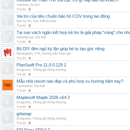
Review hồ Than Thở Đà Lạt: Có gì hấp dẫn du khách?
vietnhan
,
Du lịch
Trả lời:
0
Vai trò của tiêu chuẩn bảo hộ COV trong lao động
bao ho 3m
,
Các thiết bị khác
Trả lời:
0
Tại sao vách ngăn kết hợp kệ tivi là giải pháp “vàng” cho nh
daivietgroup
,
Nội thất
Trả lời:
0
Bộ DIY đèn ngủ kỳ lân giúp bé tự tạo góc riêng
Mykingdom_VTA
,
Hướng dẫn tham gia
Trả lời:
0
PlanSwift Pro 11.0.0.129 2
Drograms
,
Thông gió thông thường
Trả lời:
0
Mẫu nhà resort nào đẹp và phù hợp xu hướng hiện nay?
FamInterior
,
Nội thất
Trả lời:
0
Maplesoft Maple 2026 x64 2
Drograms
,
Thông gió thông thường
Trả lời:
0
grlweap
Drograms
,
Thông gió thông thường
Trả lời:
0