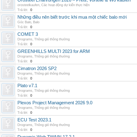
Orosteel Erfahrungen 2026 – Preis, Vorteile & Wo kaufen
orosteelkaufen
,
Các hoạt động dự kiến thực hiện
Trả lời:
0
Những điều nên biết trước khi mua một chiếc balo mới
Góc Balo
,
Balo
Trả lời:
0
COMET 3
Drograms
,
Thông gió thông thường
Trả lời:
0
GREENHILLS MULTI 2023 for ARM
Drograms
,
Thông gió thông thường
Trả lời:
0
Cimatron 2026 SP2
Drograms
,
Thông gió thông thường
Trả lời:
0
Plato v7.1
Drograms
,
Thông gió thông thường
Trả lời:
0
Plexos Project Management 2026 9.0
Drograms
,
Thông gió thông thường
Trả lời:
0
ECU Test 2023.1
Drograms
,
Thông gió thông thường
Trả lời:
0