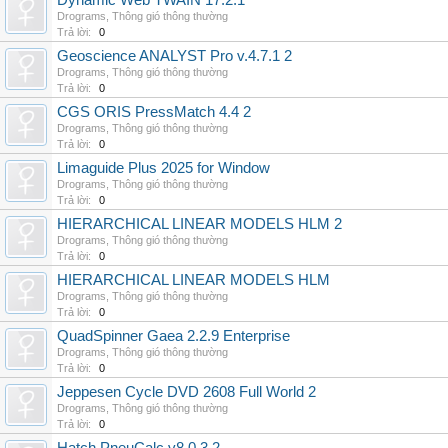
Dynamic Web TWAIN 17.2.1
Drograms
,
Thông gió thông thường
Trả lời:
0
Geoscience ANALYST Pro v.4.7.1 2
Drograms
,
Thông gió thông thường
Trả lời:
0
CGS ORIS PressMatch 4.4 2
Drograms
,
Thông gió thông thường
Trả lời:
0
Limaguide Plus 2025 for Window
Drograms
,
Thông gió thông thường
Trả lời:
0
HIERARCHICAL LINEAR MODELS HLM 2
Drograms
,
Thông gió thông thường
Trả lời:
0
HIERARCHICAL LINEAR MODELS HLM
Drograms
,
Thông gió thông thường
Trả lời:
0
QuadSpinner Gaea 2.2.9 Enterprise
Drograms
,
Thông gió thông thường
Trả lời:
0
Jeppesen Cycle DVD 2608 Full World 2
Drograms
,
Thông gió thông thường
Trả lời:
0