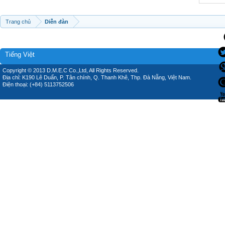
Trang chủ
Diễn đàn
Tiếng Việt
Copyright © 2013 D.M.E.C Co.,Ltd, All Rights Reserved.
Địa chỉ: K190 Lê Duẩn, P. Tân chính, Q. Thanh Khê, Thp. Đà Nẵng, Việt Nam.
Điện thoại: (+84) 5113752506