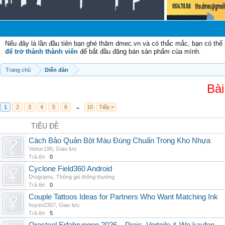
C
Nếu đây là lần đầu tiên bạn ghé thăm dmec.vn và có thắc mắc, bạn có th
để trở thành thành viên
để bắt đầu đăng bán sản phẩm của mình.
Trang chủ
Diễn đàn
Bài
1
2
3
4
5
6
→
10
Tiếp >
TIÊU ĐỀ
Cách Bảo Quản Bột Màu Đúng Chuẩn Trong Kho Nhựa
Vietuc190
,
Giao lưu
Trả lời:
0
Cyclone Field360 Android
Drograms
,
Thông gió thông thường
Trả lời:
0
Couple Tattoos Ideas for Partners Who Want Matching Ink
huyen2307
,
Giao lưu
Trả lời:
5