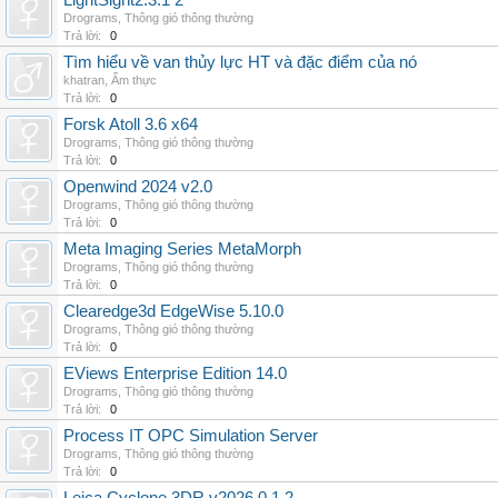
LightSight2.3.1 2
Drograms
,
Thông gió thông thường
Trả lời:
0
Tìm hiểu về van thủy lực HT và đặc điểm của nó
khatran
,
Ẩm thực
Trả lời:
0
Forsk Atoll 3.6 x64
Drograms
,
Thông gió thông thường
Trả lời:
0
Openwind 2024 v2.0
Drograms
,
Thông gió thông thường
Trả lời:
0
Meta Imaging Series MetaMorph
Drograms
,
Thông gió thông thường
Trả lời:
0
Clearedge3d EdgeWise 5.10.0
Drograms
,
Thông gió thông thường
Trả lời:
0
EViews Enterprise Edition 14.0
Drograms
,
Thông gió thông thường
Trả lời:
0
Process IT OPC Simulation Server
Drograms
,
Thông gió thông thường
Trả lời:
0