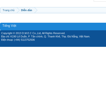
Trang chủ
Diễn đàn
Tiếng Việt
Copyright © 2013 D.M.E.C Co.,Ltd, All Rights Reserved.
Địa chỉ: K190 Lê Duẩn, P. Tân chính, Q. Thanh Khê, Thp. Đà Nẵng, Việt Nam.
Điện thoại: (+84) 5113752506