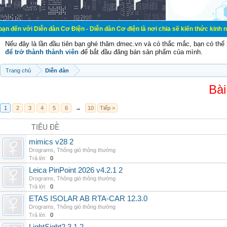
ễn đàn Cơ Điện - Diễn đàn Cơ điện là nơi chia sẽ kiến thức kinh nghiệm trong 
Nếu đây là lần đầu tiên bạn ghé thăm dmec.vn và có thắc mắc, bạn có th
để trở thành thành viên
để bắt đầu đăng bán sản phẩm của mình.
Trang chủ
Diễn đàn
Bài
1
2
3
4
5
6
→
10
Tiếp >
TIÊU ĐỀ
mimics v28 2
Drograms
,
Thông gió thông thường
Trả lời:
0
Leica PinPoint 2026 v4.2.1 2
Drograms
,
Thông gió thông thường
Trả lời:
0
ETAS ISOLAR AB RTA-CAR 12.3.0
Drograms
,
Thông gió thông thường
Trả lời:
0