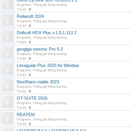
Leica Cyclone 3DR v2026.0.1 2
Drograms
,
Thông gió thông thường
Trả lời:
0
Reliasoft 2024
Drograms
,
Thông gió thông thường
Trả lời:
0
Drillsoft HDX Plus v.1.0.1.113 2
Drograms
,
Thông gió thông thường
Trả lời:
0
geogiga seismic Pro 9.3
Drograms
,
Thông gió thông thường
Trả lời:
0
Limaguide Plus 2025 for Window
Drograms
,
Thông gió thông thường
Trả lời:
0
NextNano stable 2023
Drograms
,
Thông gió thông thường
Trả lời:
0
GT-SUITE 2026
Drograms
,
Thông gió thông thường
Trả lời:
0
REATEM
Drograms
,
Thông gió thông thường
Trả lời:
0