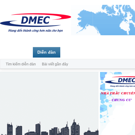
Trang chủ
Diễn đàn
Thành viên
Tìm kiếm diễn đàn
Bài viết gần đây