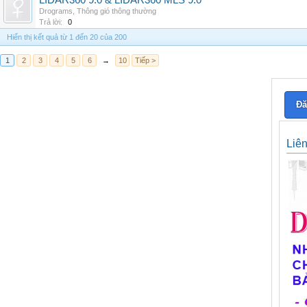
LIDAR360 9.0 & LIDAR360 MLS 9.0
Drograms
,
Thông gió thông thường
Trả lời:
0
Hiển thị kết quả từ 1 đến 20 của 200
1
2
3
4
5
6
→
10
Tiếp >
Đă
Liê