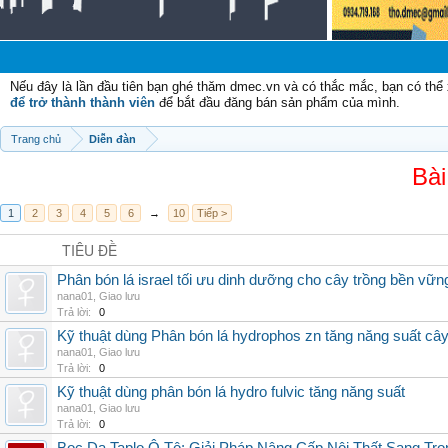
Nếu đây là lần đầu tiên bạn ghé thăm dmec.vn và có thắc mắc, bạn có th
để trở thành thành viên
để bắt đầu đăng bán sản phẩm của mình.
Trang chủ
Diễn đàn
Bài
1
2
3
4
5
6
→
10
Tiếp >
TIÊU ĐỀ
Phân bón lá israel tối ưu dinh dưỡng cho cây trồng bền vữn
nana01
,
Giao lưu
Trả lời:
0
Kỹ thuật dùng Phân bón lá hydrophos zn tăng năng suất câ
nana01
,
Giao lưu
Trả lời:
0
Kỹ thuật dùng phân bón lá hydro fulvic tăng năng suất
nana01
,
Giao lưu
Trả lời:
0