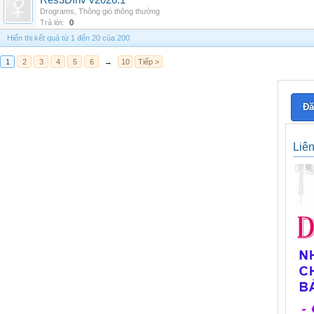
Res3DInv v2026.1
Drograms
,
Thông gió thông thường
Trả lời:
0
Hiển thị kết quả từ 1 đến 20 của 200
1
2
3
4
5
6
→
10
Tiếp >
Đă
Liê