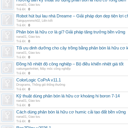
Hướng dẫn kỹ thuật sử dụng phân bón lá hữu cơ rong biển
nana01
,
Giao lưu
Trả lời:
0
Robot hút bụi lau nhà Dreame – Giải pháp dọn dẹp tiện lợi ch
Tainguyenmxh02
,
Liên kết
Trả lời:
0
Phân bón lá hữu cơ là gì? Giải pháp tăng trưởng bền vững
nana01
,
Giao lưu
Trả lời:
0
Tối ưu dinh dưỡng cho cây trồng bằng phân bón lá hữu cơ
nana01
,
Giao lưu
Trả lời:
0
Đồng hồ nhiệt độ công nghiệp – Bộ điều khiển nhiệt giá tốt
vattunganhnhiet
,
Máy móc công nghiệp
Trả lời:
0
ColorLogic CoPrA v11.1
Drograms
,
Thông gió thông thường
Trả lời:
0
Kỹ thuật dùng phân bón lá hữu cơ khoáng hi boron 7-14
nana01
,
Giao lưu
Trả lời:
0
Cách dùng phân bón lá hữu cơ humic cải tạo đất bền vững
nana01
,
Giao lưu
Trả lời:
0