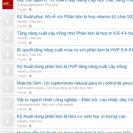
Bọc Da Taplo Ô Tô: Giải Pháp Nâng Cấp Nội Thất Sang Trọ
1cargaragethuduc
,
Phụ tùng
Trả lời:
0
Kỹ thuật phục hồi rễ với Phân bón lá hvp vitamin b1 chai 10
nana01
,
Giao lưu
Trả lời:
0
Tăng năng suất cây trồng nhờ Phân bón lá hvp tn 6-6-4 k h
nana01
,
Giao lưu
Trả lời:
0
Bí quyết tăng năng suất mùa vụ với phân bón lá HVP 6-6-4 
nana01
,
Giao lưu
Trả lời:
0
Kỹ thuật dùng phân bón lá HVP tăng năng suất cây trồng
nana01
,
Giao lưu
Trả lời:
0
Matcha Slim: Un suplemento natural para el control de peso
matchaslimcompra
,
Các hoạt động dự kiến thực hiện
Trả lời:
0
Vật tư ngành nhiệt công nghiệp – Điện trở, can nhiệt, dây ch
vattunganhnhiet
,
Máy móc công nghiệp
Trả lời:
0
Kỹ thuật dùng phân bón lá hữu cơ sinh học vi lượng cao
nana01
,
Giao lưu
Trả lời:
0