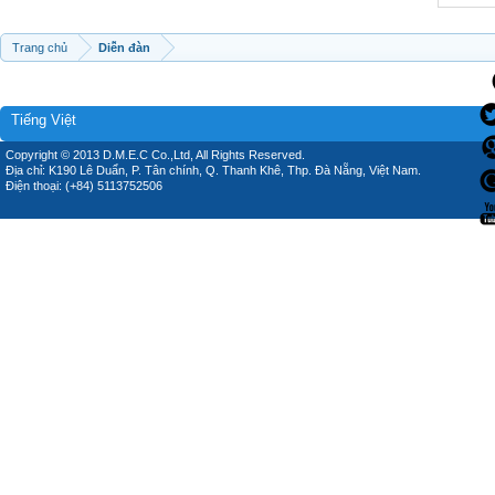
Trang chủ
Diễn đàn
Tiếng Việt
Copyright © 2013 D.M.E.C Co.,Ltd, All Rights Reserved.
Địa chỉ: K190 Lê Duẩn, P. Tân chính, Q. Thanh Khê, Thp. Đà Nẵng, Việt Nam.
Điện thoại: (+84) 5113752506