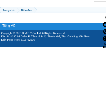
Trang chủ
Diễn đàn
Tiếng Việt
Copyright © 2013 D.M.E.C Co.,Ltd, All Rights Reserved.
Địa chỉ: K190 Lê Duẩn, P. Tân chính, Q. Thanh Khê, Thp. Đà Nẵng, Việt Nam.
Điện thoại: (+84) 5113752506