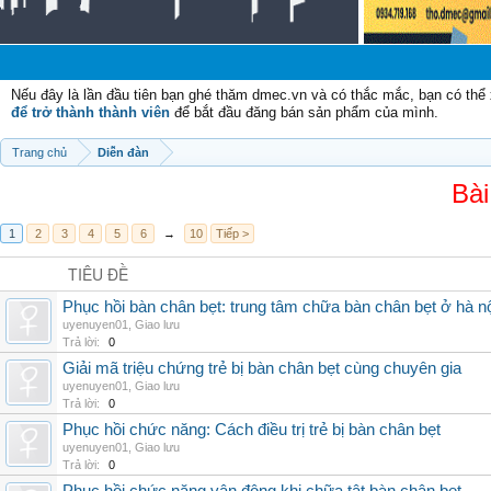
Nếu đây là lần đầu tiên bạn ghé thăm dmec.vn và có thắc mắc, bạn có th
để trở thành thành viên
để bắt đầu đăng bán sản phẩm của mình.
Trang chủ
Diễn đàn
Bài
1
2
3
4
5
6
→
10
Tiếp >
TIÊU ĐỀ
Phục hồi bàn chân bẹt: trung tâm chữa bàn chân bẹt ở hà n
uyenuyen01
,
Giao lưu
Trả lời:
0
Giải mã triệu chứng trẻ bị bàn chân bẹt cùng chuyên gia
uyenuyen01
,
Giao lưu
Trả lời:
0
Phục hồi chức năng: Cách điều trị trẻ bị bàn chân bẹt
uyenuyen01
,
Giao lưu
Trả lời:
0