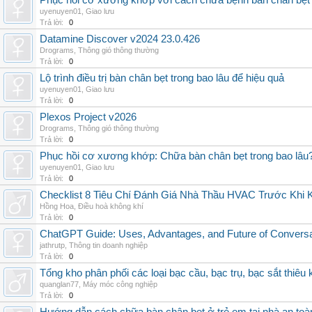
Phục hồi cơ xương khớp với cách chữa bệnh bàn chân bẹt
uyenuyen01
,
Giao lưu
Trả lời:
0
Datamine Discover v2024 23.0.426
Drograms
,
Thông gió thông thường
Trả lời:
0
Lộ trình điều trị bàn chân bẹt trong bao lâu để hiệu quả
uyenuyen01
,
Giao lưu
Trả lời:
0
Plexos Project v2026
Drograms
,
Thông gió thông thường
Trả lời:
0
Phục hồi cơ xương khớp: Chữa bàn chân bẹt trong bao lâu
uyenuyen01
,
Giao lưu
Trả lời:
0
Checklist 8 Tiêu Chí Đánh Giá Nhà Thầu HVAC Trước Khi
Hồng Hoa
,
Điều hoà không khí
Trả lời:
0
ChatGPT Guide: Uses, Advantages, and Future of Conversat
jathrutp
,
Thông tin doanh nghiệp
Trả lời:
0
Tổng kho phân phối các loại bạc cầu, bạc trụ, bạc sắt thiêu k
quanglan77
,
Máy móc công nghiệp
Trả lời:
0