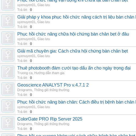
Phục hồi chức năng vận động khi chữa tật bàn chân bẹt
uyenuyen01
,
Giao lưu
Trả lời:
0
Giải pháp y khoa phục hồi chức năng cách trị liệu bàn chân 
uyenuyen01
,
Giao lưu
Trả lời:
0
Phục hồi chức năng chữa hội chứng bàn chân bẹt ở đâu
uyenuyen01
,
Giao lưu
Trả lời:
0
Giải mã chuyên gia: Cách chữa hội chứng bàn chân bẹt
uyenuyen01
,
Giao lưu
Trả lời:
0
Thuê photobooth đám cưới tạo dấu ấn cho ngày trọng đại
Truong ca
,
Hướng dẫn tham gia
Trả lời:
0
Geoscience ANALYST Pro v.4.7.1 2
Drograms
,
Thông gió thông thường
Trả lời:
0
Phục hồi chức năng bàn chân: Cách điều trị bệnh bàn chân 
uyenuyen01
,
Giao lưu
Trả lời:
0
ColorGate PRO Rip Server 2025
Drograms
,
Thông gió thông thường
Trả lời:
0