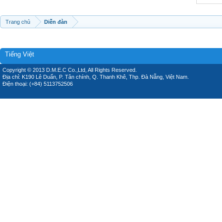
Trang chủ
Diễn đàn
Tiếng Việt
Copyright © 2013 D.M.E.C Co.,Ltd, All Rights Reserved.
Địa chỉ: K190 Lê Duẩn, P. Tân chính, Q. Thanh Khê, Thp. Đà Nẵng, Việt Nam.
Điện thoại: (+84) 5113752506