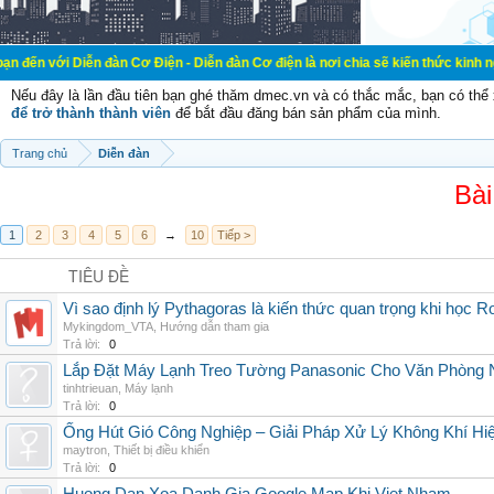
ễn đàn Cơ Điện - Diễn đàn Cơ điện là nơi chia sẽ kiến thức kinh nghiệm trong 
Nếu đây là lần đầu tiên bạn ghé thăm dmec.vn và có thắc mắc, bạn có th
để trở thành thành viên
để bắt đầu đăng bán sản phẩm của mình.
Trang chủ
Diễn đàn
Bài
1
2
3
4
5
6
→
10
Tiếp >
TIÊU ĐỀ
Vì sao định lý Pythagoras là kiến thức quan trọng khi học R
Mykingdom_VTA
,
Hướng dẫn tham gia
Trả lời:
0
Lắp Đặt Máy Lạnh Treo Tường Panasonic Cho Văn Phòng 
tinhtrieuan
,
Máy lạnh
Trả lời:
0
Ống Hút Gió Công Nghiệp – Giải Pháp Xử Lý Không Khí H
maytron
,
Thiết bị điều khiển
Trả lời:
0