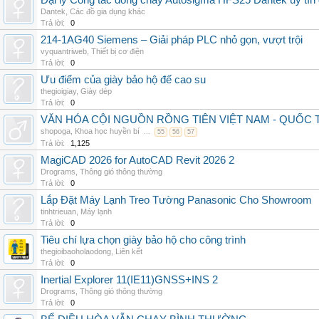
Đại lý Công tắc dòng chảy Autosigma HFS25 Dantek uy tín 
Dantek
,
Các đồ gia dụng khác
Trả lời:
0
214-1AG40 Siemens – Giải pháp PLC nhỏ gọn, vượt trội
vyquantriweb
,
Thiết bị cơ điện
Trả lời:
0
Ưu điểm của giày bảo hộ đế cao su
thegioigiay
,
Giày dép
Trả lời:
0
VĂN HÓA CỘI NGUỒN RỒNG TIÊN VIỆT NAM - QUỐ
shopoga
,
Khoa học huyền bí
...
55
56
57
Trả lời:
1,125
MagiCAD 2026 for AutoCAD Revit 2026 2
Drograms
,
Thông gió thông thường
Trả lời:
0
Lắp Đặt Máy Lạnh Treo Tường Panasonic Cho Showroom
tinhtrieuan
,
Máy lạnh
Trả lời:
0
Tiêu chí lựa chọn giày bảo hộ cho công trình
thegioibaoholaodong
,
Liên kết
Trả lời:
0
Inertial Explorer 11(IE11)GNSS+INS 2
Drograms
,
Thông gió thông thường
Trả lời:
0