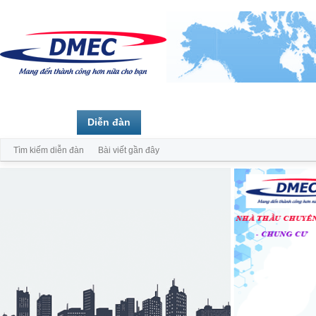
Trang chủ
Diễn đàn
Thành viên
Tìm kiếm diễn đàn
Bài viết gần đây