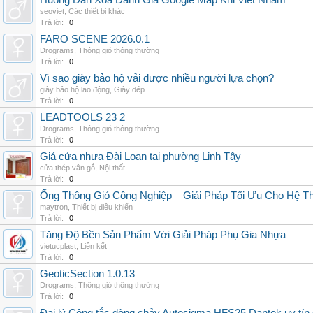
Huong Dan Xoa Danh Gia Google Map Khi Viet Nham
seoviet
,
Các thiết bị khác
Trả lời:
0
FARO SCENE 2026.0.1
Drograms
,
Thông gió thông thường
Trả lời:
0
Vì sao giày bảo hộ vải được nhiều người lựa chọn?
giày bảo hộ lao động
,
Giày dép
Trả lời:
0
LEADTOOLS 23 2
Drograms
,
Thông gió thông thường
Trả lời:
0
Giá cửa nhựa Đài Loan tại phường Linh Tây
cửa thép vân gỗ
,
Nội thất
Trả lời:
0
Ống Thông Gió Công Nghiệp – Giải Pháp Tối Ưu Cho Hệ 
maytron
,
Thiết bị điều khiển
Trả lời:
0
Tăng Độ Bền Sản Phẩm Với Giải Pháp Phụ Gia Nhựa
vietucplast
,
Liên kết
Trả lời:
0
GeoticSection 1.0.13
Drograms
,
Thông gió thông thường
Trả lời:
0