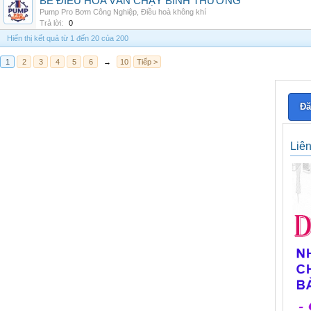
BỂ ĐIỀU HÒA VẪN CHẠY BÌNH THƯỜNG
Pump Pro Bơm Công Nghiệp
,
Điều hoà không khí
Trả lời:
0
Hiển thị kết quả từ 1 đến 20 của 200
1
2
3
4
5
6
→
10
Tiếp >
Đă
Liê