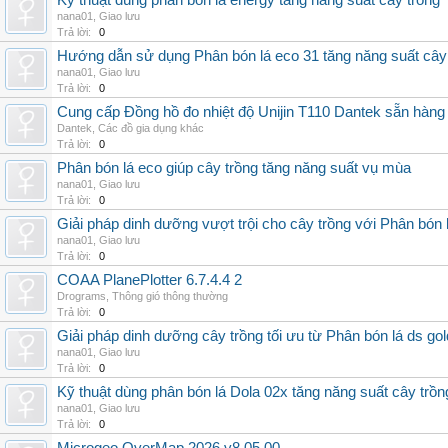
Kỹ thuật dùng phân bón lá energy tăng năng suất cây trồng
nana01
,
Giao lưu
Trả lời:
0
Hướng dẫn sử dụng Phân bón lá eco 31 tăng năng suất cây
nana01
,
Giao lưu
Trả lời:
0
Cung cấp Đồng hồ đo nhiệt độ Unijin T110 Dantek sẵn hàng 
Dantek
,
Các đồ gia dụng khác
Trả lời:
0
Phân bón lá eco giúp cây trồng tăng năng suất vụ mùa
nana01
,
Giao lưu
Trả lời:
0
Giải pháp dinh dưỡng vượt trội cho cây trồng với Phân bón 
nana01
,
Giao lưu
Trả lời:
0
COAA PlanePlotter 6.7.4.4 2
Drograms
,
Thông gió thông thường
Trả lời:
0
Giải pháp dinh dưỡng cây trồng tối ưu từ Phân bón lá ds gol
nana01
,
Giao lưu
Trả lời:
0
Kỹ thuật dùng phân bón lá Dola 02x tăng năng suất cây trồn
nana01
,
Giao lưu
Trả lời:
0