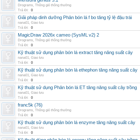
Mensura genius 9.1
Drograms
,
Thông gió thông thường
Trả lời:
0
Giải pháp dinh dưỡng Phân bón lá f bo tăng tỷ lệ đậu trái
nana01
,
Giao lưu
Trả lời:
0
MagicDraw 2026x cameo (SysML v2) 2
Drograms
,
Thông gió thông thường
Trả lời:
0
Kỹ thuật sử dụng phân bón lá extract tăng năng suất cây
nana01
,
Giao lưu
Trả lời:
0
Kỹ thuật sử dụng phân bón lá ethephon tăng năng suất cây
nana01
,
Giao lưu
Trả lời:
0
Kỹ thuật sử dụng Phân bón lá ET tăng năng suất cây trồng
nana01
,
Giao lưu
Trả lời:
0
franc5k (76)
Drograms
,
Thông gió thông thường
Trả lời:
0
Kỹ thuật sử dụng phân bón lá enzyme tăng năng suất cây
nana01
,
Giao lưu
Trả lời:
0