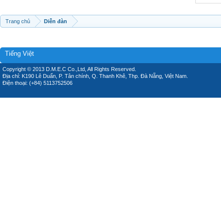
Trang chủ
Diễn đàn
Tiếng Việt
Copyright © 2013 D.M.E.C Co.,Ltd, All Rights Reserved.
Địa chỉ: K190 Lê Duẩn, P. Tân chính, Q. Thanh Khê, Thp. Đà Nẵng, Việt Nam.
Điện thoại: (+84) 5113752506