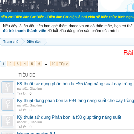
àn Cơ Điện - Diễn đàn Cơ điện là nơi chia sẽ kiến thức kinh nghiệm trong lãnh
Nếu đây là lần đầu tiên bạn ghé thăm dmec.vn và có thắc mắc, bạn có th
để trở thành thành viên
để bắt đầu đăng bán sản phẩm của mình.
Trang chủ
Diễn đàn
Bài
1
2
3
4
5
6
→
10
Tiếp >
TIÊU ĐỀ
Kỹ thuật sử dụng phân bón lá F95 tăng năng suất cây trồng
nana01
,
Giao lưu
Trả lời:
0
Kỹ thuật dùng phân bón lá F94 tăng năng suất cho cây trồng
nana01
,
Giao lưu
Trả lời:
0
Kỹ thuật sử dụng Phân bón lá f90 giúp tăng năng suất
nana01
,
Giao lưu
Trả lời:
0