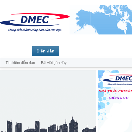
Trang chủ
Diễn đàn
Thành viên
Tìm kiếm diễn đàn
Bài viết gần đây