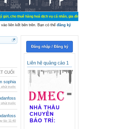
ê hàng hoá dịch vụ cá nhân, gia đình. Mua bán, ký gửi, cho thuê thiết bị hệ t
vào liên kết bên trên. Bạn có thể
đăng ký
Đăng nhập / Đăng ký
Liên hệ quảng cáo 1
ẾT CUỐI
am sophia
 phút trước
danfoss
 phút trước
danfoss
y lúc 11:40