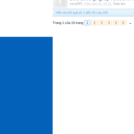
vyvy937
,
Hôm nay lúc 10:31
,
Giao lưu
Hiển thị kết quả từ 1 đến 20 của 200
Trang 1 của 10 trang
1
2
3
4
5
6
→