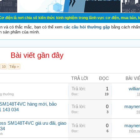
chia sẽ kiến thức kinh nghiệm trong lãnh vực cơ điện, mua bán, ký gửi, cho thu
vn và có thắc mắc, bạn có thể xem
các câu hỏi thường gặp
bằng cách nhấn 
n sản phẩm của mình.
Bài viết gần đây
10
Tiếp >
TRẢ LỜI
ĐỌC
BÀI VI
Trả lời:
1
willi
ng thường
Đọc:
19
11
 SM148T4VC hàng mới, bảo
Trả lời:
0
maynen
1 143 034
Đọc:
3
59
oss SM148T4VC giá ưu đãi, giao
Trả lời:
0
maynen
034
Đọc:
6
Hôm na
nh