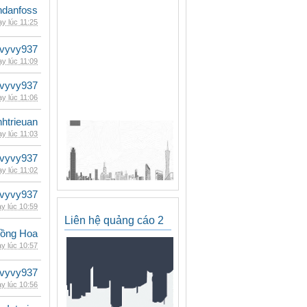
danfoss
y lúc 11:25
vyvy937
y lúc 11:09
vyvy937
y lúc 11:06
inhtrieuan
y lúc 11:03
vyvy937
y lúc 11:02
vyvy937
y lúc 10:59
Liên hệ quảng cáo 2
ồng Hoa
y lúc 10:57
vyvy937
y lúc 10:56