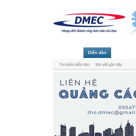
Trang chủ
Diễn đàn
Thành vi
Tìm kiếm diễn đàn
Bài viết gần đây