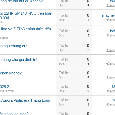
Trả lời:
0
Fa
nào để thu hút du khách?
Đọc:
4
Hôm na
oss 12HP SM148T4VC trên toàn
Trả lời:
0
maynen
3 034
Đọc:
4
Hôm na
nh
ltra và Z Flip8 chính thức đến
Trả lời:
0
ha
Đọc:
5
Hôm na
Android
Trả lời:
0
ng ngủ chung cư
Đọc:
3
Hôm na
Trả lời:
0
 dụng cho gia đình trẻ
Đọc:
6
Hôm na
Trả lời:
0
 chắn không?
Đọc:
4
Hôm na
Trả lời:
0
D
025 2
hông thường
Đọc:
9
Hôm na
Trả lời:
0
h
n Aurora Viglacera Thăng Long
Đọc:
8
Hôm na
Trả lời:
0
ên chọn loại nào?