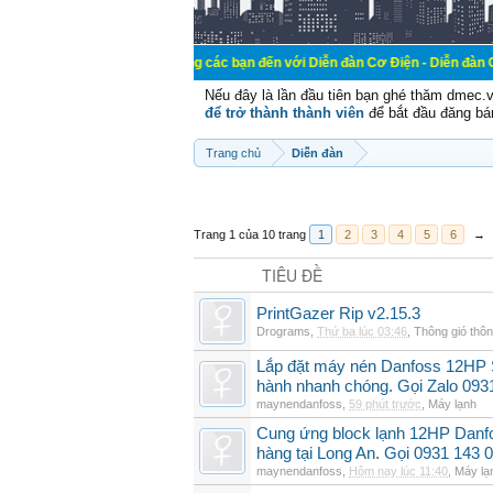
Chào mừng các bạn đến với Diễn đàn Cơ Điện - Diễn đàn Cơ điện là nơi 
Nếu đây là lần đầu tiên bạn ghé thăm dmec.
để trở thành thành viên
để bắt đầu đăng bá
Trang chủ
Diễn đàn
Trang 1 của 10 trang
1
2
3
4
5
6
→
TIÊU ĐỀ
PrintGazer Rip v2.15.3
Drograms
,
Thứ ba lúc 03:46
,
Thông gió thô
Lắp đặt máy nén Danfoss 12HP
hành nhanh chóng. Gọi Zalo 093
maynendanfoss
,
59 phút trước
,
Máy lạnh
Cung ứng block lạnh 12HP Danf
hàng tại Long An. Gọi 0931 143 
maynendanfoss
,
Hôm nay lúc 11:40
,
Máy lạ