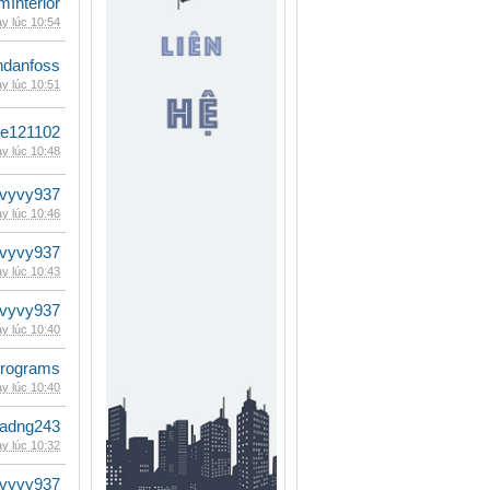
mInterior
y lúc 10:54
danfoss
y lúc 10:51
le121102
y lúc 10:48
vyvy937
y lúc 10:46
vyvy937
y lúc 10:43
vyvy937
y lúc 10:40
rograms
y lúc 10:40
adng243
y lúc 10:32
vyvy937