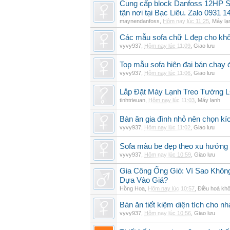
Cung cấp block Danfoss 12HP S
tận nơi tại Bạc Liêu. Zalo 0931 1
maynendanfoss
,
Hôm nay lúc 11:25
,
Máy lạ
Các mẫu sofa chữ L đẹp cho khô
vyvy937
,
Hôm nay lúc 11:09
,
Giao lưu
Top mẫu sofa hiện đại bán chạy
vyvy937
,
Hôm nay lúc 11:06
,
Giao lưu
Lắp Đặt Máy Lạnh Treo Tường
tinhtrieuan
,
Hôm nay lúc 11:03
,
Máy lạnh
Bàn ăn gia đình nhỏ nên chọn kí
vyvy937
,
Hôm nay lúc 11:02
,
Giao lưu
Sofa màu be đẹp theo xu hướng 
vyvy937
,
Hôm nay lúc 10:59
,
Giao lưu
Gia Công Ống Gió: Vì Sao Khô
Dựa Vào Giá?
Hồng Hoa
,
Hôm nay lúc 10:57
,
Điều hoà khô
Bàn ăn tiết kiệm diện tích cho nh
vyvy937
,
Hôm nay lúc 10:56
,
Giao lưu