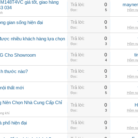
M148T4VC giá tốt, giao hàng
Trả lời:
0
maynen
43 034
Đọc:
5
Hôm na
nh
Trả lời:
0
ng gian sống hiện đại
Đọc:
5
Hôm na
Trả lời:
0
 được nhiều khách hàng lựa chọn
Đọc:
3
Hôm na
Trả lời:
0
t
 LG Cho Showroom
Đọc:
4
Hôm na
Trả lời:
0
ch thước nào?
Đọc:
3
Hôm na
Trả lời:
0
nội thất mới
Đọc:
5
Hôm na
ng Nên Chọn Nhà Cung Cấp Chỉ
Trả lời:
0
H
Đọc:
3
Hôm na
ng khí
Trả lời:
0
à phố hiện đại
Đọc:
3
Hôm na