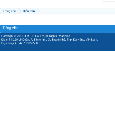
Trang chủ
Diễn đàn
Tiếng Việt
Copyright © 2013 D.M.E.C Co.,Ltd, All Rights Reserved.
Địa chỉ: K190 Lê Duẩn, P. Tân chính, Q. Thanh Khê, Thp. Đà Nẵng, Việt Nam.
Điện thoại: (+84) 5113752506