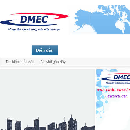
Trang chủ
Diễn đàn
Thành viên
Tìm kiếm diễn đàn
Bài viết gần đây