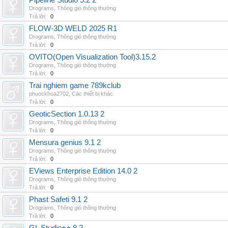
Pipeline Studio 5.2 2
Drograms
,
Thông gió thông thường
Trả lời:
0
FLOW-3D WELD 2025 R1
Drograms
,
Thông gió thông thường
Trả lời:
0
OVITO(Open Visualization Tool)3.15.2
Drograms
,
Thông gió thông thường
Trả lời:
0
Trai nghiem game 789kclub
phuockhoa2702
,
Các thiết bị khác
Trả lời:
0
GeoticSection 1.0.13 2
Drograms
,
Thông gió thông thường
Trả lời:
0
Mensura genius 9.1 2
Drograms
,
Thông gió thông thường
Trả lời:
0
EViews Enterprise Edition 14.0 2
Drograms
,
Thông gió thông thường
Trả lời:
0
Phast Safeti 9.1 2
Drograms
,
Thông gió thông thường
Trả lời:
0