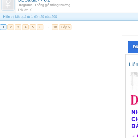
GL Studio++ 8.2
Drograms
,
Thông gió thông thường
Trả lời:
0
Hiển thị kết quả từ 1 đến 20 của 200
1
2
3
4
5
6
→
10
Tiếp >
Đă
Liê