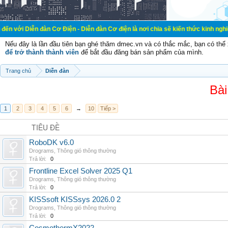
ễn đàn Cơ Điện - Diễn đàn Cơ điện là nơi chia sẽ kiến thức kinh nghiệm trong l
Nếu đây là lần đầu tiên bạn ghé thăm dmec.vn và có thắc mắc, bạn có th
để trở thành thành viên
để bắt đầu đăng bán sản phẩm của mình.
Trang chủ
Diễn đàn
Bài
1
2
3
4
5
6
→
10
Tiếp >
TIÊU ĐỀ
RoboDK v6.0
Drograms
,
Thông gió thông thường
Trả lời:
0
Frontline Excel Solver 2025 Q1
Drograms
,
Thông gió thông thường
Trả lời:
0
KISSsoft KISSsys 2026.0 2
Drograms
,
Thông gió thông thường
Trả lời:
0