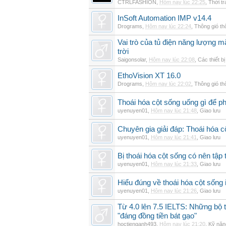
CTRLFASHION
,
Hôm nay lúc 22:25
,
Thời t
InSoft Automation IMP v14.4
Drograms
,
Hôm nay lúc 22:24
,
Thông gió t
Vai trò của tủ điện năng lượng mặ
trời
Saigonsolar
,
Hôm nay lúc 22:08
,
Các thiết b
EthoVision XT 16.0
Drograms
,
Hôm nay lúc 22:02
,
Thông gió t
Thoái hóa cột sống uống gì để p
uyenuyen01
,
Hôm nay lúc 21:48
,
Giao lưu
Chuyên gia giải đáp: Thoái hóa c
uyenuyen01
,
Hôm nay lúc 21:41
,
Giao lưu
Bị thoái hóa cột sống có nên tập
uyenuyen01
,
Hôm nay lúc 21:33
,
Giao lưu
Hiểu đúng về thoái hóa cột sống 
uyenuyen01
,
Hôm nay lúc 21:26
,
Giao lưu
Từ 4.0 lên 7.5 IELTS: Những bộ t
"đáng đồng tiền bát gạo"
hoctienganh493
,
Hôm nay lúc 21:20
,
Kỹ năn