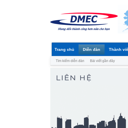
Trang chủ
Diễn đàn
Thành vi
Tìm kiếm diễn đàn
Bài viết gần đây