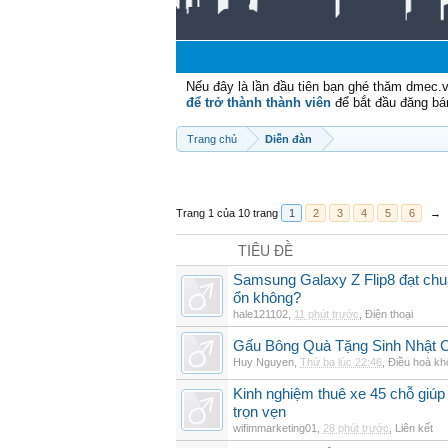
Nếu đây là lần đầu tiên bạn ghé thăm dmec.
để trở thành thành viên
để bắt đầu đăng bá
Trang chủ
Diễn đàn
Trang 1 của 10 trang
1
2
3
4
5
6
→
TIÊU ĐỀ
Samsung Galaxy Z Flip8 đạt chu
ổn không?
hale121102
,
11 phút trước
,
Điện thoại
Gấu Bông Quà Tặng Sinh Nhật
Huy Nguyen
,
Thứ ba lúc 22:46
,
Điều hoà kh
Kinh nghiệm thuê xe 45 chỗ giúp 
trọn vẹn
wifimmarketing01
,
28 phút trước
,
Liên kết