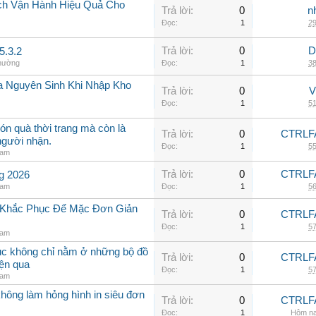
ch Vận Hành Hiệu Quả Cho
Trả lời:
0
n
Đọc:
1
29
Trả lời:
0
D
5.3.2
thường
Đọc:
1
38
a Nguyên Sinh Khi Nhập Kho
Trả lời:
0
V
Đọc:
1
51
ón quà thời trang mà còn là
Trả lời:
0
CTRLF
người nhận.
Đọc:
1
55
nam
Trả lời:
0
CTRLF
ng 2026
nam
Đọc:
1
56
h Khắc Phục Để Mặc Đơn Giản
Trả lời:
0
CTRLF
Đọc:
1
57
nam
hục không chỉ nằm ở những bộ đồ
Trả lời:
0
CTRLF
iện qua
Đọc:
1
57
nam
không làm hỏng hình in siêu đơn
Trả lời:
0
CTRLF
Đọc:
1
Hôm na