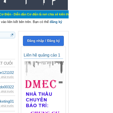
đàn Cơ điện là nơi chia sẽ kiến thức kinh nghiệm trong lãnh vực cơ điện, mua 
vào liên kết bên trên. Bạn có thể
đăng ký
Đăng nhập / Đăng ký
Liên hệ quảng cáo 1
ẾT CUỐI
le121102
 phút trước
ldo00322
 phút trước
keting01
 phút trước