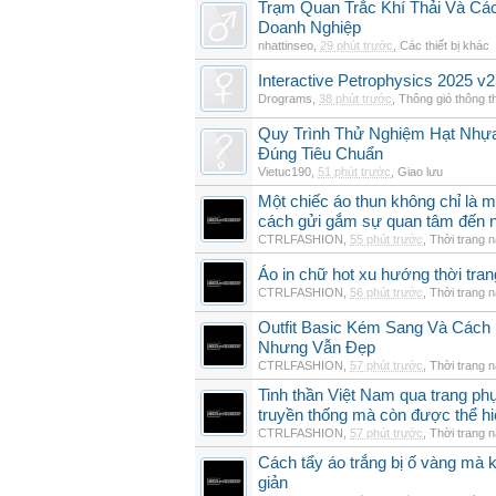
Trạm Quan Trắc Khí Thải Và Cá
Doanh Nghiệp
nhattinseo
,
29 phút trước
,
Các thiết bị khác
Interactive Petrophysics 2025 v2
Drograms
,
38 phút trước
,
Thông gió thông 
Quy Trình Thử Nghiệm Hạt Nhự
Đúng Tiêu Chuẩn
Vietuc190
,
51 phút trước
,
Giao lưu
Một chiếc áo thun không chỉ là m
cách gửi gắm sự quan tâm đến 
CTRLFASHION
,
55 phút trước
,
Thời trang 
Áo in chữ hot xu hướng thời tra
CTRLFASHION
,
56 phút trước
,
Thời trang 
Outfit Basic Kém Sang Và Các
Nhưng Vẫn Đẹp
CTRLFASHION
,
57 phút trước
,
Thời trang 
Tinh thần Việt Nam qua trang p
truyền thống mà còn được thể h
CTRLFASHION
,
57 phút trước
,
Thời trang 
Cách tẩy áo trắng bị ố vàng mà 
giản