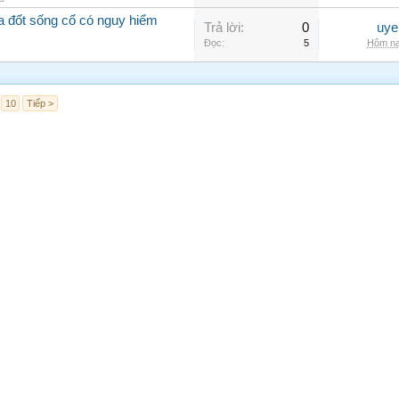
óa đốt sống cổ có nguy hiểm
Trả lời:
0
uye
Đọc:
5
Hôm na
10
Tiếp >