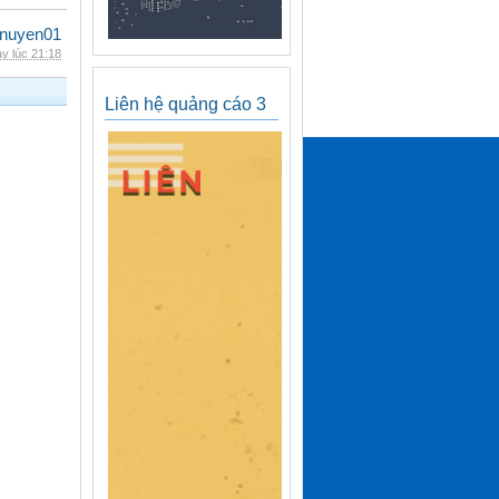
nuyen01
y lúc 21:18
Liên hệ quảng cáo 3