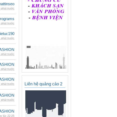
hattinseo
 phút trước
rograms
 phút trước
ietuc190
 phút trước
ASHION
 phút trước
ASHION
 phút trước
ASHION
Liên hệ quảng cáo 2
 phút trước
ASHION
 phút trước
ASHION
y lúc 22:25