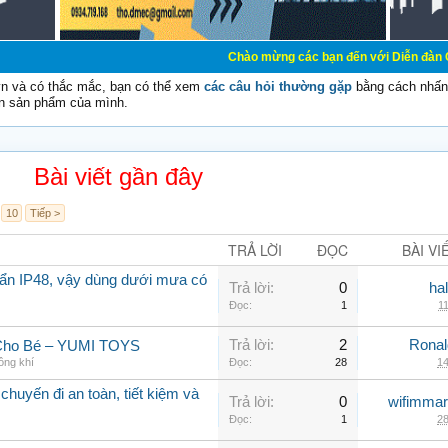
Chào mừng các bạn đến với Diễn đàn Cơ Điện - Diễn 
vn và có thắc mắc, bạn có thể xem
các câu hỏi thường gặp
bằng cách nhấn 
n sản phẩm của mình.
Bài viết gần đây
10
Tiếp >
TRẢ LỜI
ĐỌC
BÀI VI
ẩn IP48, vậy dùng dưới mưa có
Trả lời:
0
ha
Đọc:
1
11
Trả lời:
2
Rona
 Cho Bé – YUMI TOYS
ông khí
Đọc:
28
14
chuyến đi an toàn, tiết kiệm và
Trả lời:
0
wifimmar
Đọc:
1
28