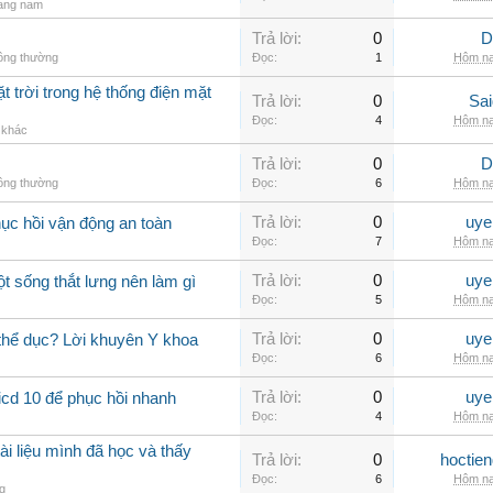
rang nam
Trả lời:
0
D
hông thường
Đọc:
1
Hôm na
t trời trong hệ thống điện mặt
Trả lời:
0
Sai
Đọc:
4
Hôm na
ị khác
Trả lời:
0
D
hông thường
Đọc:
6
Hôm na
Trả lời:
0
uye
hục hồi vận động an toàn
Đọc:
7
Hôm na
Trả lời:
0
uye
ột sống thắt lưng nên làm gì
Đọc:
5
Hôm na
Trả lời:
0
uye
 thể dục? Lời khuyên Y khoa
Đọc:
6
Hôm na
Trả lời:
0
uye
icd 10 để phục hồi nhanh
Đọc:
4
Hôm na
ài liệu mình đã học và thấy
Trả lời:
0
hoctie
Đọc:
6
Hôm na
g