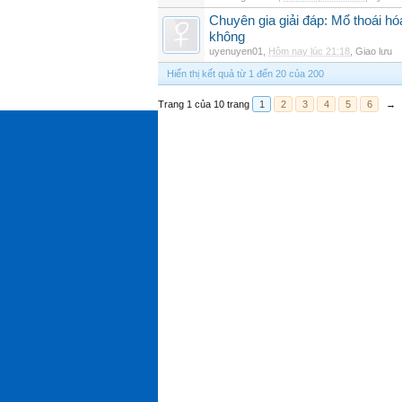
Chuyên gia giải đáp: Mổ thoái h
không
uyenuyen01
,
Hôm nay lúc 21:18
,
Giao lưu
Hiển thị kết quả từ 1 đến 20 của 200
Trang 1 của 10 trang
1
2
3
4
5
6
→