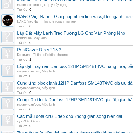
Matcha Slim: un modo naturale per sostenere il tuo percors
matchaslimordine
,
Góp ý xây dựng
Trả lời:
0
NARO Việt Nam – Giải pháp nhiên liệu và vật tư ngành nư
NARO Việt Nam
,
Thông tin doanh nghiệp
Trả lời:
0
Lắp Đặt Máy Lạnh Treo Tường LG Cho Văn Phòng Nhỏ
tinhtrieuan
,
Máy lạnh
Trả lời:
0
PrintGazer Rip v2.15.3
Drograms
,
Thông gió thông thường
Trả lời:
1
Lắp đặt máy nén Danfoss 12HP SM148T4VC hàng mới, bảo 
maynendanfoss
,
Máy lạnh
Trả lời:
0
Cung ứng block lạnh 12HP Danfoss SM148T4VC giá ưu đãi, 
maynendanfoss
,
Máy lạnh
Trả lời:
0
Cung cấp block Danfoss 12HP SM148T4VC giá tốt, giao hàng
maynendanfoss
,
Máy lạnh
Trả lời:
0
Các mẫu sofa chữ L đẹp cho không gian sống hiện đại
vyvy937
,
Giao lưu
Trả lời:
0