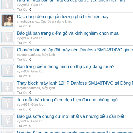
Những mẫu bàn ăn mặt đá đẹp được yêu thích hiện nay
vyvy937
,
Giao lưu
Trả lời:
0
Các dòng đèn ngủ gắn tường phổ biến hiện nay
chaobuoisangz
,
Các đồ gia dụng khác
Trả lời:
0
Báo giá bàn trang điểm gỗ và kinh nghiệm chọn mua
vyvy937
,
Giao lưu
Trả lời:
0
Chuyên bán và lắp đặt máy nén Danfoss SM148T4VC giá rẻ,
maynendanfoss
,
Máy lạnh
Trả lời:
0
Bàn trang điểm thông minh có thực sự đáng mua?
vyvy937
,
Giao lưu
Trả lời:
0
Thay block máy lạnh 12HP Danfoss SM148T4VC tại Đồng Nai
maynendanfoss
,
Máy lạnh
Trả lời:
0
Top mẫu bàn trang điểm đẹp hiện đại cho phòng ngủ
vyvy937
,
Giao lưu
Trả lời:
0
Báo giá sofa chung cư mới nhất và những điều cần biết
vyvy937
,
Giao lưu
Trả lời:
0