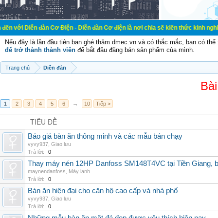
đàn Cơ Điện - Diễn đàn Cơ điện là nơi chia sẽ kiến thức kinh nghiệm trong lãn
Nếu đây là lần đầu tiên bạn ghé thăm dmec.vn và có thắc mắc, bạn có th
để trở thành thành viên
để bắt đầu đăng bán sản phẩm của mình.
Trang chủ
Diễn đàn
Bài
1
2
3
4
5
6
→
10
Tiếp >
TIÊU ĐỀ
Báo giá bàn ăn thông minh và các mẫu bán chạy
vyvy937
,
Giao lưu
Trả lời:
0
Thay máy nén 12HP Danfoss SM148T4VC tại Tiền Giang, b
maynendanfoss
,
Máy lạnh
Trả lời:
0
Bàn ăn hiện đại cho căn hộ cao cấp và nhà phố
vyvy937
,
Giao lưu
Trả lời:
0