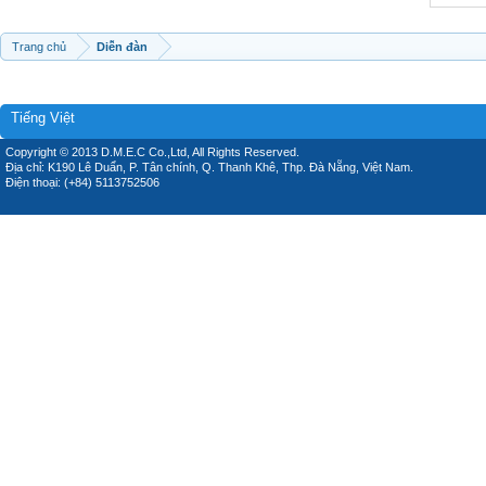
Trang chủ
Diễn đàn
Tiếng Việt
Copyright © 2013 D.M.E.C Co.,Ltd, All Rights Reserved.
Địa chỉ: K190 Lê Duẩn, P. Tân chính, Q. Thanh Khê, Thp. Đà Nẵng, Việt Nam.
Điện thoại: (+84) 5113752506