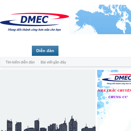
Trang chủ
Diễn đàn
Thành viên
Tìm kiếm diễn đàn
Bài viết gần đây