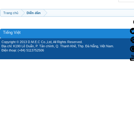
Trang chủ
Diễn đàn
Tiếng Việt
Copyright © 2013 D.M.E.C Co.,Ltd, All Rights Reserved.
Địa chỉ: K190 Lê Duẩn, P. Tân chính, Q. Thanh Khê, Thp. Đà Nẵng, Việt Nam.
Điện thoại: (+84) 5113752506