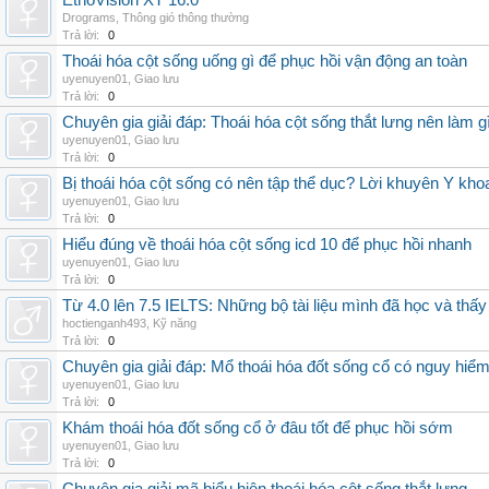
EthoVision XT 16.0
Drograms
,
Thông gió thông thường
Trả lời:
0
Thoái hóa cột sống uống gì để phục hồi vận động an toàn
uyenuyen01
,
Giao lưu
Trả lời:
0
Chuyên gia giải đáp: Thoái hóa cột sống thắt lưng nên làm g
uyenuyen01
,
Giao lưu
Trả lời:
0
Bị thoái hóa cột sống có nên tập thể dục? Lời khuyên Y kho
uyenuyen01
,
Giao lưu
Trả lời:
0
Hiểu đúng về thoái hóa cột sống icd 10 để phục hồi nhanh
uyenuyen01
,
Giao lưu
Trả lời:
0
Từ 4.0 lên 7.5 IELTS: Những bộ tài liệu mình đã học và thấy
hoctienganh493
,
Kỹ năng
Trả lời:
0
Chuyên gia giải đáp: Mổ thoái hóa đốt sống cổ có nguy hiể
uyenuyen01
,
Giao lưu
Trả lời:
0
Khám thoái hóa đốt sống cổ ở đâu tốt để phục hồi sớm
uyenuyen01
,
Giao lưu
Trả lời:
0