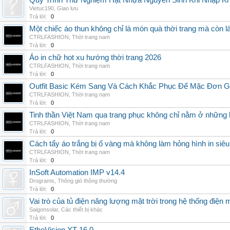
Quy Trình Thử Nghiệm Hạt Nhựa Nguyên Sinh Khi Nhập K
Vietuc190
,
Giao lưu
Trả lời:
0
Một chiếc áo thun không chỉ là món quà thời trang mà còn 
CTRLFASHION
,
Thời trang nam
Trả lời:
0
Áo in chữ hot xu hướng thời trang 2026
CTRLFASHION
,
Thời trang nam
Trả lời:
0
Outfit Basic Kém Sang Và Cách Khắc Phục Để Mặc Đơn 
CTRLFASHION
,
Thời trang nam
Trả lời:
0
Tinh thần Việt Nam qua trang phục không chỉ nằm ở những 
CTRLFASHION
,
Thời trang nam
Trả lời:
0
Cách tẩy áo trắng bị ố vàng mà không làm hỏng hình in siêu
CTRLFASHION
,
Thời trang nam
Trả lời:
0
InSoft Automation IMP v14.4
Drograms
,
Thông gió thông thường
Trả lời:
0
Vai trò của tủ điện năng lượng mặt trời trong hệ thống điện m
Saigonsolar
,
Các thiết bị khác
Trả lời:
0