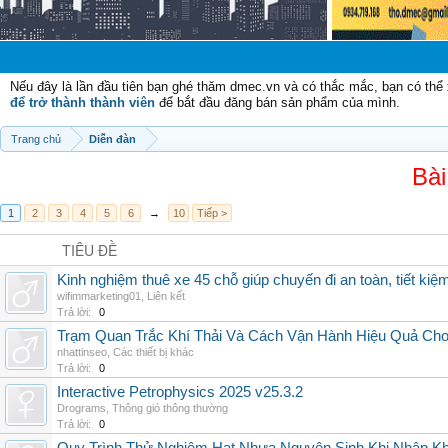
Chào mừng 
Nếu đây là lần đầu tiên bạn ghé thăm dmec.vn và có thắc mắc, bạn có th
để trở thành thành viên
để bắt đầu đăng bán sản phẩm của mình.
Trang chủ
Diễn đàn
Bài
1
2
3
4
5
6
→
10
Tiếp >
TIÊU ĐỀ
Kinh nghiệm thuê xe 45 chỗ giúp chuyến đi an toàn, tiết kiệ
wifimmarketing01
,
Liên kết
Trả lời:
0
Trạm Quan Trắc Khí Thải Và Cách Vận Hành Hiệu Quả Ch
nhattinseo
,
Các thiết bị khác
Trả lời:
0
Interactive Petrophysics 2025 v25.3.2
Drograms
,
Thông gió thông thường
Trả lời:
0