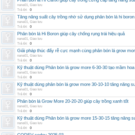
Phân bón lá Hi Canxi giúp cây trồng cứng cáp tăng năng su
nana01
,
Giao lưu
Trả lời:
0
Tăng năng suất cây trồng nhờ sử dụng phân bón lá hi boron
nana01
,
Giao lưu
Trả lời:
0
Phân bón lá Hi Boron giúp cây chống rụng trái hiệu quả
nana01
,
Giao lưu
Trả lời:
0
Giải pháp thúc đẩy rễ cực mạnh cùng phân bón lá grow mo
nana01
,
Giao lưu
Trả lời:
0
Kỹ thuật dùng Phân bón lá grow more 6-30-30 tạo mầm hoa
nana01
,
Giao lưu
Trả lời:
0
Kỹ thuật dùng phân bón lá grow more 30-10-10 tăng năng s
nana01
,
Giao lưu
Trả lời:
0
Phân bón lá Grow More 20-20-20 giúp cây trồng xanh tốt
nana01
,
Giao lưu
Trả lời:
0
Kỹ thuật dùng Phân bón lá grow more 15-30-15 tăng năng s
nana01
,
Giao lưu
Trả lời:
0