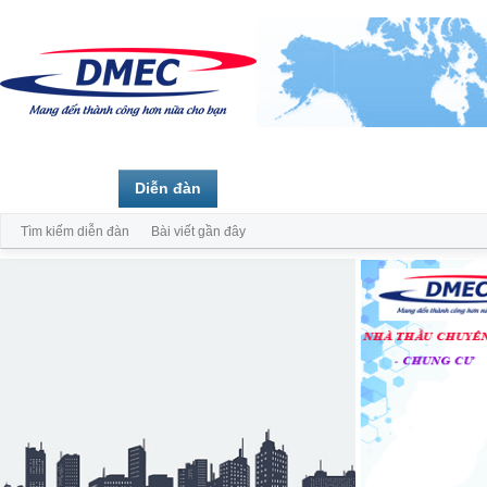
Trang chủ
Diễn đàn
Thành viên
Tìm kiếm diễn đàn
Bài viết gần đây