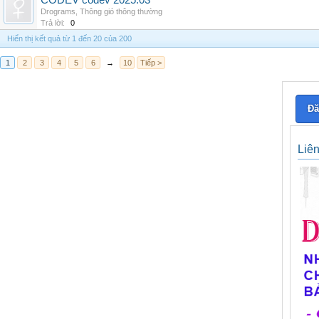
CODEV codev 2025.03
Drograms
,
Thông gió thông thường
Trả lời:
0
Hiển thị kết quả từ 1 đến 20 của 200
1
2
3
4
5
6
→
10
Tiếp >
Đă
Liê