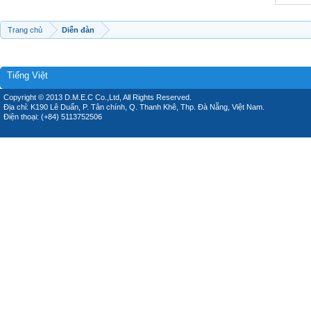
Trang chủ
Diễn đàn
Tiếng Việt
Copyright © 2013 D.M.E.C Co.,Ltd, All Rights Reserved.
Địa chỉ: K190 Lê Duẩn, P. Tân chính, Q. Thanh Khê, Thp. Đà Nẵng, Việt Nam.
Điện thoại: (+84) 5113752506