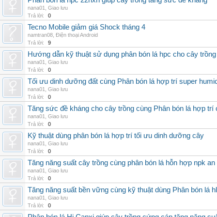
Phân bón lá hpc 22hxn giúp cây trồng tăng sức đề kháng
nana01
,
Giao lưu
Trả lời:
0
Tecno Mobile giảm giá Shock tháng 4
namtran08
,
Điện thoại Android
Trả lời:
9
Hướng dẫn kỹ thuật sử dụng phân bón lá hpc cho cây trồng
nana01
,
Giao lưu
Trả lời:
0
Tối ưu dinh dưỡng đất cùng Phân bón lá hợp trí super humi
nana01
,
Giao lưu
Trả lời:
0
Tăng sức đề kháng cho cây trồng cùng Phân bón lá hợp trí 
nana01
,
Giao lưu
Trả lời:
0
Kỹ thuật dùng phân bón lá hợp trí tối ưu dinh dưỡng cây
nana01
,
Giao lưu
Trả lời:
0
Tăng năng suất cây trồng cùng phân bón lá hỗn hợp npk an
nana01
,
Giao lưu
Trả lời:
0
Tăng năng suất bền vững cùng kỹ thuật dùng Phân bón lá h
nana01
,
Giao lưu
Trả lời:
0