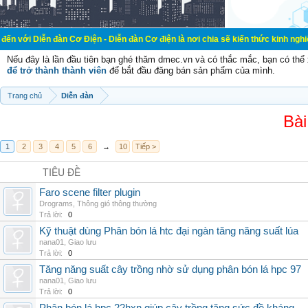
đàn Cơ Điện - Diễn đàn Cơ điện là nơi chia sẽ kiến thức kinh nghiệm trong lãnh
Nếu đây là lần đầu tiên bạn ghé thăm dmec.vn và có thắc mắc, bạn có th
để trở thành thành viên
để bắt đầu đăng bán sản phẩm của mình.
Trang chủ
Diễn đàn
Bài
1
2
3
4
5
6
→
10
Tiếp >
TIÊU ĐỀ
Faro scene filter plugin
Drograms
,
Thông gió thông thường
Trả lời:
0
Kỹ thuật dùng Phân bón lá htc đại ngàn tăng năng suất lúa
nana01
,
Giao lưu
Trả lời:
0
Tăng năng suất cây trồng nhờ sử dụng phân bón lá hpc 97
nana01
,
Giao lưu
Trả lời:
0