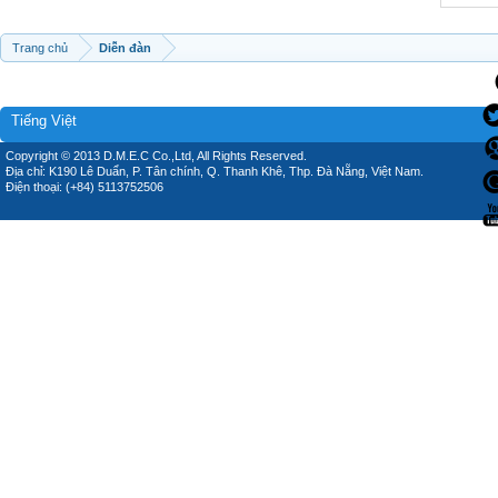
Trang chủ
Diễn đàn
Tiếng Việt
Copyright © 2013 D.M.E.C Co.,Ltd, All Rights Reserved.
Địa chỉ: K190 Lê Duẩn, P. Tân chính, Q. Thanh Khê, Thp. Đà Nẵng, Việt Nam.
Điện thoại: (+84) 5113752506