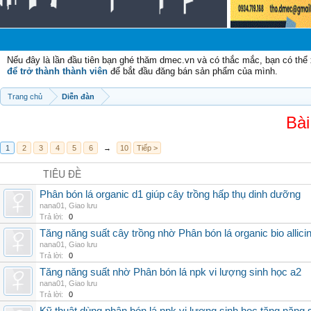
Nếu đây là lần đầu tiên bạn ghé thăm dmec.vn và có thắc mắc, bạn có th
để trở thành thành viên
để bắt đầu đăng bán sản phẩm của mình.
Trang chủ
Diễn đàn
Bài
1
2
3
4
5
6
→
10
Tiếp >
TIÊU ĐỀ
Phân bón lá organic d1 giúp cây trồng hấp thụ dinh dưỡng
nana01
,
Giao lưu
Trả lời:
0
Tăng năng suất cây trồng nhờ Phân bón lá organic bio allici
nana01
,
Giao lưu
Trả lời:
0
Tăng năng suất nhờ Phân bón lá npk vi lượng sinh học a2
nana01
,
Giao lưu
Trả lời:
0