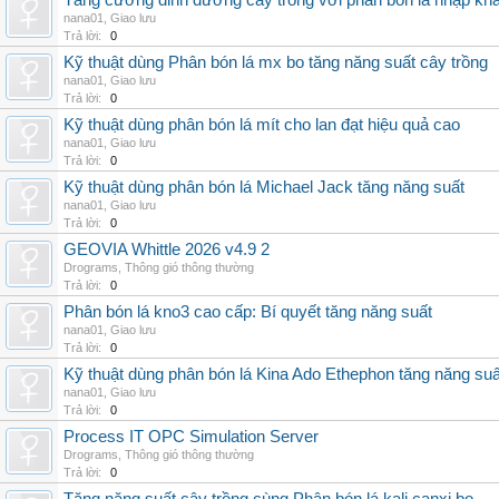
Tăng cường dinh dưỡng cây trồng với phân bón lá nhập kh
nana01
,
Giao lưu
Trả lời:
0
Kỹ thuật dùng Phân bón lá mx bo tăng năng suất cây trồng
nana01
,
Giao lưu
Trả lời:
0
Kỹ thuật dùng phân bón lá mít cho lan đạt hiệu quả cao
nana01
,
Giao lưu
Trả lời:
0
Kỹ thuật dùng phân bón lá Michael Jack tăng năng suất
nana01
,
Giao lưu
Trả lời:
0
GEOVIA Whittle 2026 v4.9 2
Drograms
,
Thông gió thông thường
Trả lời:
0
Phân bón lá kno3 cao cấp: Bí quyết tăng năng suất
nana01
,
Giao lưu
Trả lời:
0
Kỹ thuật dùng phân bón lá Kina Ado Ethephon tăng năng suấ
nana01
,
Giao lưu
Trả lời:
0
Process IT OPC Simulation Server
Drograms
,
Thông gió thông thường
Trả lời:
0