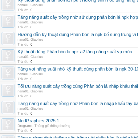
Kỹ thuật dùng phân bón lá npk vi lượng sinh học tăng năng 
nana01
,
Giao lưu
Trả lời:
0
Tăng năng suất cây trồng nhờ sử dụng phân bón lá npk hợp 
nana01
,
Giao lưu
Trả lời:
0
Hướng dẫn kỹ thuật dùng Phân bón lá npk bổ sung trung vi
nana01
,
Giao lưu
Trả lời:
0
Kỹ thuật dùng Phân bón lá npk a2 tăng năng suất vụ mùa
nana01
,
Giao lưu
Trả lời:
0
Tăng vọt năng suất nhờ kỹ thuật dùng phân bón lá npk 30-1
nana01
,
Giao lưu
Trả lời:
0
Tối ưu năng suất cây trồng cùng Phân bón lá nhập khẩu thái
nana01
,
Giao lưu
Trả lời:
0
Tăng năng suất cây trồng nhờ Phân bón lá nhập khẩu tây b
nana01
,
Giao lưu
Trả lời:
0
NedGraphics 2025.1
Drograms
,
Thông gió thông thường
Trả lời:
0