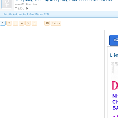
Tăng năng suất cây trồng cùng Phân bón lá kali canxi bo
nana01
,
Giao lưu
Trả lời:
0
Hiển thị kết quả từ 1 đến 20 của 200
1
2
3
4
5
6
→
10
Tiếp >
Đă
Liê