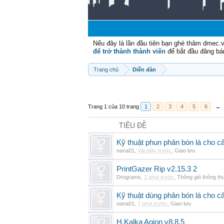
Nếu đây là lần đầu tiên bạn ghé thăm dmec.
để trở thành thành viên
để bắt đầu đăng bá
Trang chủ
Diễn đàn
Trang 1 của 10 trang
1
2
3
4
5
6
→
TIÊU ĐỀ
Kỹ thuật phun phân bón lá cho câ
nana01
,
Vài giây trước
,
Giao lưu
PrintGazer Rip v2.15.3 2
Drograms
,
2 phút trước
,
Thông gió thông t
Kỹ thuật dùng phân bón lá cho c
nana01
,
7 phút trước
,
Giao lưu
H.Kalka Aqion v8.8.5