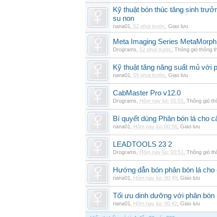
Kỹ thuật bón thúc tăng sinh trư
su non
nana01
,
52 phút trước
,
Giao lưu
Meta Imaging Series MetaMorph
Drograms
,
52 phút trước
,
Thông gió thông 
Kỹ thuật tăng năng suất mủ với 
nana01
,
59 phút trước
,
Giao lưu
CabMaster Pro v12.0
Drograms
,
Hôm nay lúc 01:01
,
Thông gió t
Bí quyết dùng Phân bón lá cho 
nana01
,
Hôm nay lúc 00:56
,
Giao lưu
LEADTOOLS 23 2
Drograms
,
Hôm nay lúc 00:51
,
Thông gió t
Hướng dẫn bón phân bón lá cho 
nana01
,
Hôm nay lúc 00:49
,
Giao lưu
Tối ưu dinh dưỡng với phân bón 
nana01
,
Hôm nay lúc 00:42
,
Giao lưu