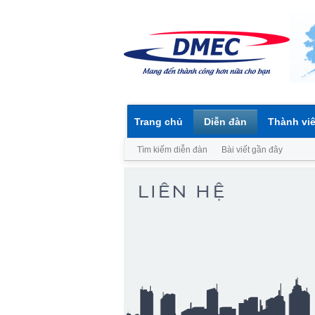
Trang chủ
Diễn đàn
Thành vi
Tìm kiếm diễn đàn
Bài viết gần đây