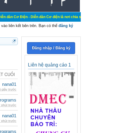
 - Diễn đàn Cơ điện là nơi chia sẽ kiến thức kinh nghiệm trong lãnh vực cơ đi
vào liên kết bên trên. Bạn có thể
đăng ký
Đăng nhập / Đăng ký
Liên hệ quảng cáo 1
ẾT CUỐI
nana01
i giây trước
rograms
 phút trước
nana01
 phút trước
rograms