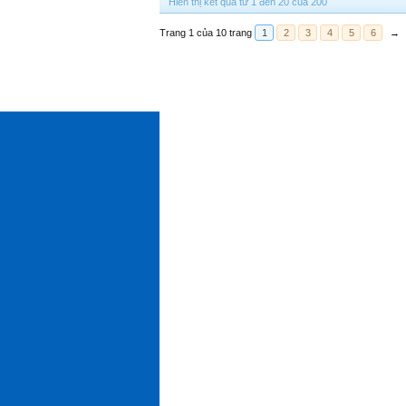
Hiển thị kết quả từ 1 đến 20 của 200
Trang 1 của 10 trang
1
2
3
4
5
6
→