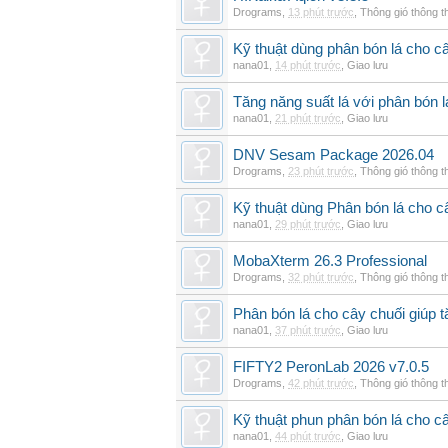
Drograms
,
13 phút trước
,
Thông gió thông 
Kỹ thuật dùng phân bón lá cho c
nana01
,
14 phút trước
,
Giao lưu
Tăng năng suất lá với phân bón 
nana01
,
21 phút trước
,
Giao lưu
DNV Sesam Package 2026.04
Drograms
,
23 phút trước
,
Thông gió thông 
Kỹ thuật dùng Phân bón lá cho c
nana01
,
29 phút trước
,
Giao lưu
MobaXterm 26.3 Professional
Drograms
,
32 phút trước
,
Thông gió thông 
Phân bón lá cho cây chuối giúp t
nana01
,
37 phút trước
,
Giao lưu
FIFTY2 PeronLab 2026 v7.0.5
Drograms
,
42 phút trước
,
Thông gió thông 
Kỹ thuật phun phân bón lá cho c
nana01
,
44 phút trước
,
Giao lưu