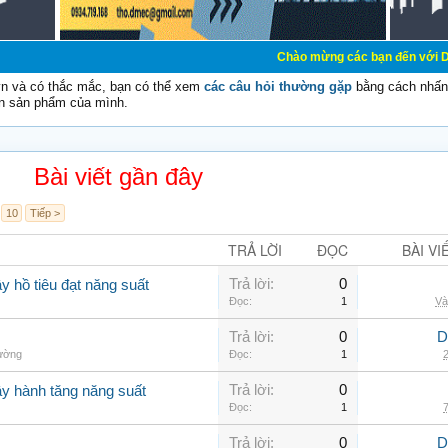
Chào mừng các bạn đến với Diễn đàn Cơ Điện
vn và có thắc mắc, bạn có thể xem
các câu hỏi thường gặp
bằng cách nhấn 
n sản phẩm của mình.
Bài viết gần đây
10
Tiếp >
TRẢ LỜI
ĐỌC
BÀI VI
Trả lời:
0
y hồ tiêu đạt năng suất
Đọc:
1
Và
Trả lời:
0
D
hường
Đọc:
1
2
Trả lời:
0
ây hành tăng năng suất
Đọc:
1
7
Trả lời:
0
D