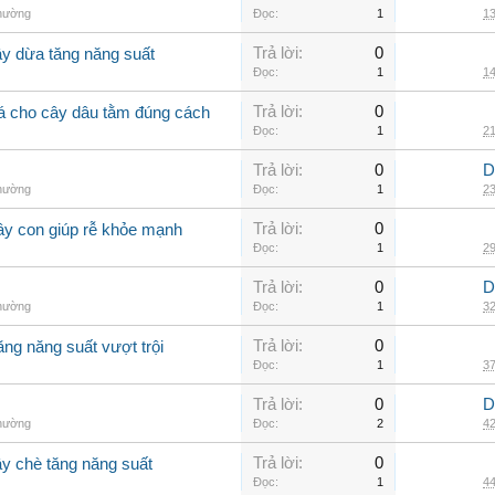
thường
Đọc:
1
13
Trả lời:
0
ây dừa tăng năng suất
Đọc:
1
14
Trả lời:
0
lá cho cây dâu tằm đúng cách
Đọc:
1
21
Trả lời:
0
D
thường
Đọc:
1
23
Trả lời:
0
ây con giúp rễ khỏe mạnh
Đọc:
1
29
Trả lời:
0
D
thường
Đọc:
1
32
Trả lời:
0
ăng năng suất vượt trội
Đọc:
1
37
Trả lời:
0
D
thường
Đọc:
2
42
Trả lời:
0
ây chè tăng năng suất
Đọc:
1
44