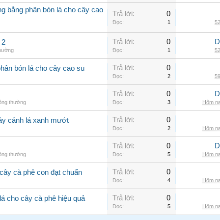
ởng bằng phân bón lá cho cây cao
Trả lời:
0
Đọc:
1
52
Trả lời:
0
D
 2
thường
Đọc:
1
52
Trả lời:
0
phân bón lá cho cây cao su
Đọc:
2
59
Trả lời:
0
D
hông thường
Đọc:
3
Hôm na
Trả lời:
0
cây cảnh lá xanh mướt
Đọc:
2
Hôm na
Trả lời:
0
D
hông thường
Đọc:
5
Hôm na
Trả lời:
0
cây cà phê con đạt chuẩn
Đọc:
4
Hôm na
Trả lời:
0
lá cho cây cà phê hiệu quả
Đọc:
5
Hôm na