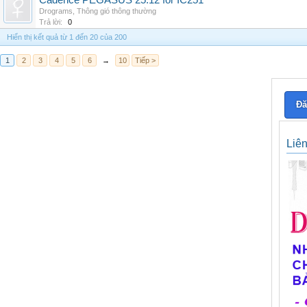
Cadence PEGASUS 25.12 for IC251
Drograms
,
Thông gió thông thường
Trả lời:
0
Hiển thị kết quả từ 1 đến 20 của 200
1
2
3
4
5
6
→
10
Tiếp >
Đă
Liê