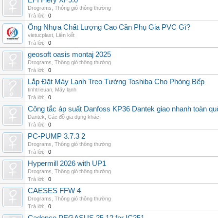
EFI Fiery XF9.0
Drograms
,
Thông gió thông thường
Trả lời:
0
Ống Nhựa Chất Lượng Cao Cần Phụ Gia PVC Gì?
vietucplast
,
Liên kết
Trả lời:
0
geosoft oasis montaj 2025
Drograms
,
Thông gió thông thường
Trả lời:
0
Lắp Đặt Máy Lạnh Treo Tường Toshiba Cho Phòng Bếp
tinhtrieuan
,
Máy lạnh
Trả lời:
0
Công tắc áp suất Danfoss KP36 Dantek giao nhanh toàn qu
Dantek
,
Các đồ gia dụng khác
Trả lời:
0
PC-PUMP 3.7.3 2
Drograms
,
Thông gió thông thường
Trả lời:
0
Hypermill 2026 with UP1
Drograms
,
Thông gió thông thường
Trả lời:
0
CAESES FFW 4
Drograms
,
Thông gió thông thường
Trả lời:
0