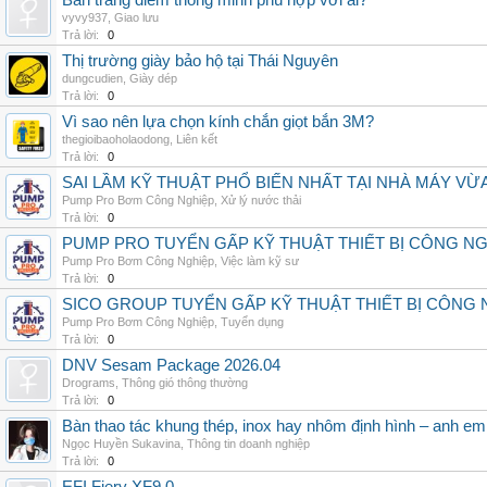
Bàn trang điểm thông minh phù hợp với ai?
vyvy937
,
Giao lưu
Trả lời:
0
Thị trường giày bảo hộ tại Thái Nguyên
dungcudien
,
Giày dép
Trả lời:
0
Vì sao nên lựa chọn kính chắn giọt bắn 3M?
thegioibaoholaodong
,
Liên kết
Trả lời:
0
SAI LẦM KỸ THUẬT PHỔ BIẾN NHẤT TẠI NHÀ MÁY VỪ
Pump Pro Bơm Công Nghiệp
,
Xử lý nước thải
Trả lời:
0
PUMP PRO TUYỂN GẤP KỸ THUẬT THIẾT BỊ CÔNG N
Pump Pro Bơm Công Nghiệp
,
Việc làm kỹ sư
Trả lời:
0
SICO GROUP TUYỂN GẤP KỸ THUẬT THIẾT BỊ CÔNG 
Pump Pro Bơm Công Nghiệp
,
Tuyển dụng
Trả lời:
0
DNV Sesam Package 2026.04
Drograms
,
Thông gió thông thường
Trả lời:
0
Bàn thao tác khung thép, inox hay nhôm định hình – anh e
Ngọc Huyền Sukavina
,
Thông tin doanh nghiệp
Trả lời:
0