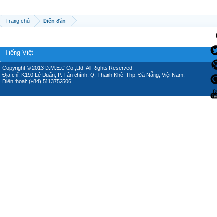
Trang chủ
Diễn đàn
Tiếng Việt
Copyright © 2013 D.M.E.C Co.,Ltd, All Rights Reserved.
Địa chỉ: K190 Lê Duẩn, P. Tân chính, Q. Thanh Khê, Thp. Đà Nẵng, Việt Nam.
Điện thoại: (+84) 5113752506