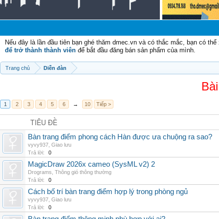
Nếu đây là lần đầu tiên bạn ghé thăm dmec.vn và có thắc mắc, bạn có th
để trở thành thành viên
để bắt đầu đăng bán sản phẩm của mình.
Trang chủ
Diễn đàn
Bài
1
2
3
4
5
6
→
10
Tiếp >
TIÊU ĐỀ
Bàn trang điểm phong cách Hàn được ưa chuộng ra sao?
vyvy937
,
Giao lưu
Trả lời:
0
MagicDraw 2026x cameo (SysML v2) 2
Drograms
,
Thông gió thông thường
Trả lời:
0
Cách bố trí bàn trang điểm hợp lý trong phòng ngủ
vyvy937
,
Giao lưu
Trả lời:
0