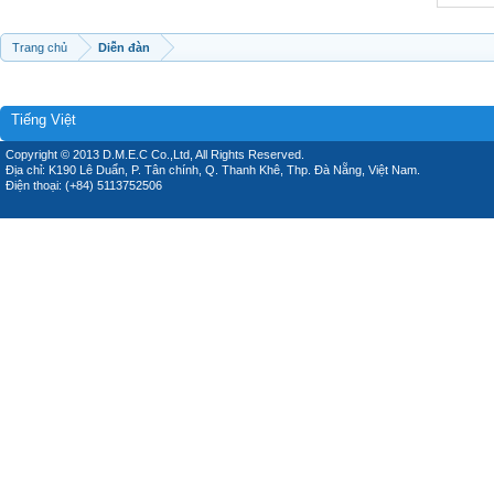
Trang chủ
Diễn đàn
Tiếng Việt
Copyright © 2013 D.M.E.C Co.,Ltd, All Rights Reserved.
Địa chỉ: K190 Lê Duẩn, P. Tân chính, Q. Thanh Khê, Thp. Đà Nẵng, Việt Nam.
Điện thoại: (+84) 5113752506