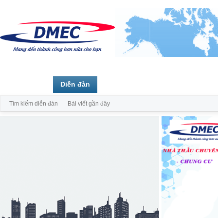
Trang chủ
Diễn đàn
Thành viên
Tìm kiếm diễn đàn
Bài viết gần đây