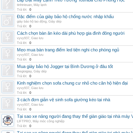
Lắp Đặt Máy Lạnh Treo Tường Toshiba Cho Phòng Học
tinhtrieuan
,
Máy lạnh
Trả lời:
0
Đặc điểm của giày bảo hộ chống nước nhập khẩu
giày bảo hộ lao động
,
Giày dép
Trả lời:
0
Cách chọn bàn ăn kéo dài phù hợp gia đình đông người
vyvy937
,
Giao lưu
Trả lời:
0
Mẹo mua bàn trang điểm led tiện nghi cho phòng ngủ
vyvy937
,
Giao lưu
Trả lời:
0
Mua giày bảo hộ Jogger tại Bình Dương ở đâu tốt
thegioigiay
,
Giày dép
Trả lời:
0
Kinh nghiệm chọn sofa chung cư nhỏ cho căn hộ hiện đại
vyvy937
,
Giao lưu
Trả lời:
0
3 cách đơn giản vệ sinh sofa giường kéo tại nhà
vyvy937
,
Giao lưu
Trả lời:
0
Tại sao xe nâng người đang thay thế giàn giáo tại nhà máy
LIFTPRO
,
Máy móc công nghiệp
Trả lời:
0