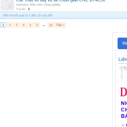
Các mẫu xe đẩy kệ để chuôi giao CNC BT40,50
namnpro
,
Máy móc công nghiệp
Trả lời:
0
Hiển thị kết quả từ 1 đến 20 của 200
1
2
3
4
5
6
→
10
Tiếp >
Đă
Liê