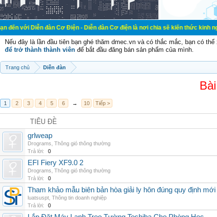
ễn đàn Cơ Điện - Diễn đàn Cơ điện là nơi chia sẽ kiến thức kinh nghiệm trong l
Nếu đây là lần đầu tiên bạn ghé thăm dmec.vn và có thắc mắc, bạn có th
để trở thành thành viên
để bắt đầu đăng bán sản phẩm của mình.
Trang chủ
Diễn đàn
Bài
1
2
3
4
5
6
→
10
Tiếp >
TIÊU ĐỀ
grlweap
Drograms
,
Thông gió thông thường
Trả lời:
0
EFI Fiery XF9.0 2
Drograms
,
Thông gió thông thường
Trả lời:
0
Tham khảo mẫu biên bản hòa giải ly hôn đúng quy định mới
luatsuspt
,
Thông tin doanh nghiệp
Trả lời:
0