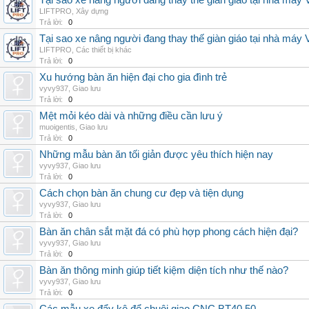
Tại sao xe nâng người đang thay thế giàn giáo tại nhà máy
LIFTPRO
,
Xây dựng
Trả lời:
0
Tại sao xe nâng người đang thay thế giàn giáo tại nhà máy
LIFTPRO
,
Các thiết bị khác
Trả lời:
0
Xu hướng bàn ăn hiện đại cho gia đình trẻ
vyvy937
,
Giao lưu
Trả lời:
0
Mệt mỏi kéo dài và những điều cần lưu ý
muoigentis
,
Giao lưu
Trả lời:
0
Những mẫu bàn ăn tối giản được yêu thích hiện nay
vyvy937
,
Giao lưu
Trả lời:
0
Cách chọn bàn ăn chung cư đẹp và tiện dụng
vyvy937
,
Giao lưu
Trả lời:
0
Bàn ăn chân sắt mặt đá có phù hợp phong cách hiện đại?
vyvy937
,
Giao lưu
Trả lời:
0
Bàn ăn thông minh giúp tiết kiệm diện tích như thế nào?
vyvy937
,
Giao lưu
Trả lời:
0