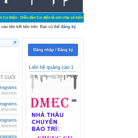
 đàn Cơ điện là nơi chia sẽ kiến thức kinh nghiệm trong lãnh vực cơ điện, mua
vào liên kết bên trên. Bạn có thể
đăng ký
Đăng nhập / Đăng ký
Liên hệ quảng cáo 1
ẾT CUỐI
rograms
 phút trước
rograms
 phút trước
rograms
 phút trước
rograms