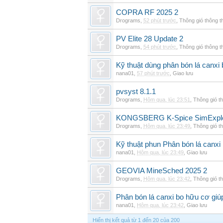
COPRA RF 2025 2
Drograms
,
52 phút trước
,
Thông gió thông 
PV Elite 28 Update 2
Drograms
,
54 phút trước
,
Thông gió thông 
Kỹ thuật dùng phân bón lá canxi
nana01
,
57 phút trước
,
Giao lưu
pvsyst 8.1.1
Drograms
,
Hôm qua, lúc 23:51
,
Thông gió t
KONGSBERG K-Spice SimExplor
Drograms
,
Hôm qua, lúc 23:49
,
Thông gió t
Kỹ thuật phun Phân bón lá canxi
nana01
,
Hôm qua, lúc 23:49
,
Giao lưu
GEOVIA MineSched 2025 2
Drograms
,
Hôm qua, lúc 23:42
,
Thông gió t
Phân bón lá canxi bo hữu cơ giúp
nana01
,
Hôm qua, lúc 23:42
,
Giao lưu
Hiển thị kết quả từ 1 đến 20 của 200