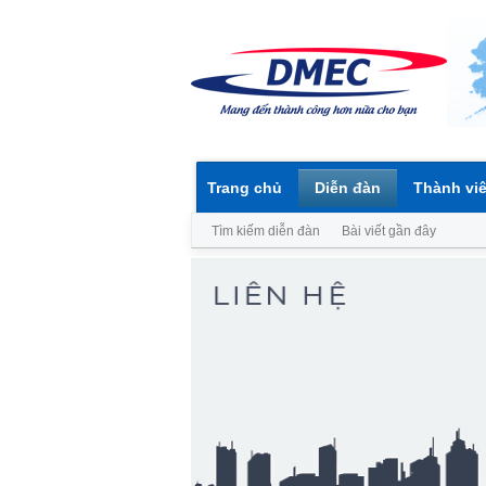
Trang chủ
Diễn đàn
Thành vi
Tìm kiếm diễn đàn
Bài viết gần đây