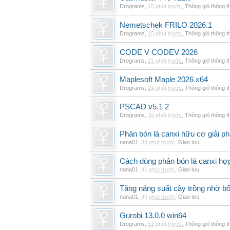
Drograms
,
15 phút trước
,
Thông gió thông 
Nemetschek FRILO 2026.1
Drograms
,
15 phút trước
,
Thông gió thông 
CODE V CODEV 2026
Drograms
,
21 phút trước
,
Thông gió thông 
Maplesoft Maple 2026 x64
Drograms
,
24 phút trước
,
Thông gió thông 
PSCAD v5.1 2
Drograms
,
32 phút trước
,
Thông gió thông 
Phân bón lá canxi hữu cơ giải ph
nana01
,
34 phút trước
,
Giao lưu
Cách dùng phân bón lá canxi hợp
nana01
,
41 phút trước
,
Giao lưu
Tăng năng suất cây trồng nhờ bổ
nana01
,
49 phút trước
,
Giao lưu
Gurobi 13.0.0 win64
Drograms
,
51 phút trước
,
Thông gió thông 