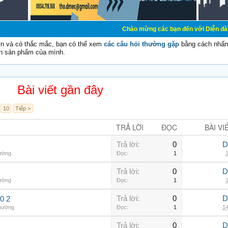
Chào mừng các bạn đến với Diễn đàn Cơ Điện - Diễn
vn và có thắc mắc, bạn có thể xem
các câu hỏi thường gặp
bằng cách nhấn 
n sản phẩm của mình.
Bài viết gần đây
10
Tiếp >
TRẢ LỜI
ĐỌC
BÀI VI
Trả lời:
0
D
hường
Đọc:
1
1
Trả lời:
0
D
hường
Đọc:
1
1
Trả lời:
0
D
0 2
thường
Đọc:
1
14
Trả lời:
0
D