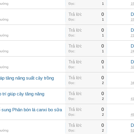
thường
Đọc:
1
15
Trả lời:
0
D
thường
Đọc:
1
15
Trả lời:
0
D
thường
Đọc:
1
21
Trả lời:
0
D
thường
Đọc:
1
24
Trả lời:
0
D
thường
Đọc:
1
32
Trả lời:
0
áp tăng năng suất cây trồng
Đọc:
2
34
Trả lời:
0
 trí giúp cây tăng năng
Đọc:
2
41
Trả lời:
0
 sung Phân bón lá canxi bo sữa
Đọc:
2
49
Trả lời:
0
D
thường
Đọc:
2
51