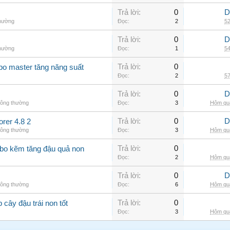
Trả lời:
0
D
thường
Đọc:
2
52
Trả lời:
0
D
thường
Đọc:
1
54
Trả lời:
0
 bo master tăng năng suất
Đọc:
2
57
Trả lời:
0
D
hông thường
Đọc:
3
Hôm qua
Trả lời:
0
D
er 4.8 2
hông thường
Đọc:
3
Hôm qua
Trả lời:
0
 bo kẽm tăng đậu quả non
Đọc:
2
Hôm qua
Trả lời:
0
D
hông thường
Đọc:
6
Hôm qua
Trả lời:
0
 cây đậu trái non tốt
Đọc:
3
Hôm qua