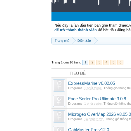
Nếu đây là lần đầu tiên bạn ghé thăm dmec.
để trở thành thành viên
để bắt đầu đăng bá
Trang chủ
Diễn đàn
Trang 1 của 10 trang
1
2
3
4
5
6
→
TIÊU ĐỀ
ExpressMarine v6.02.05
Drograms
,
1 phút trước
,
Thông gió thông t
Face Sorter Pro Ultimate 3.0.8
Drograms
,
1 phút trước
,
Thông gió thông t
Microgeo OverMap 2026 v8.05.0
Drograms
,
14 phút trước
,
Thông gió thông 
CabMaster Pro v12.0