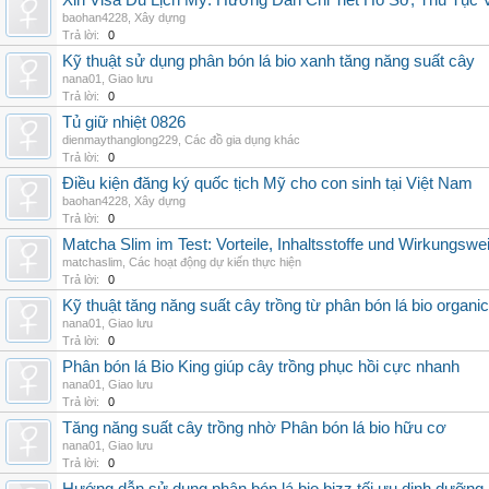
Xin Visa Du Lịch Mỹ: Hướng Dẫn Chi Tiết Hồ Sơ, Thủ Tục
baohan4228
,
Xây dựng
Trả lời:
0
Kỹ thuật sử dụng phân bón lá bio xanh tăng năng suất cây
nana01
,
Giao lưu
Trả lời:
0
Tủ giữ nhiệt 0826
dienmaythanglong229
,
Các đồ gia dụng khác
Trả lời:
0
Điều kiện đăng ký quốc tịch Mỹ cho con sinh tại Việt Nam
baohan4228
,
Xây dựng
Trả lời:
0
Matcha Slim im Test: Vorteile, Inhaltsstoffe und Wirkungswe
matchaslim
,
Các hoạt động dự kiến thực hiện
Trả lời:
0
Kỹ thuật tăng năng suất cây trồng từ phân bón lá bio organic
nana01
,
Giao lưu
Trả lời:
0
Phân bón lá Bio King giúp cây trồng phục hồi cực nhanh
nana01
,
Giao lưu
Trả lời:
0
Tăng năng suất cây trồng nhờ Phân bón lá bio hữu cơ
nana01
,
Giao lưu
Trả lời:
0