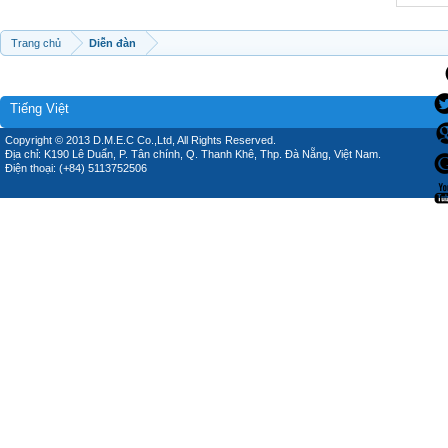
Trang chủ
Diễn đàn
Tiếng Việt
Copyright © 2013 D.M.E.C Co.,Ltd, All Rights Reserved.
Địa chỉ: K190 Lê Duẩn, P. Tân chính, Q. Thanh Khê, Thp. Đà Nẵng, Việt Nam.
Điện thoại: (+84) 5113752506