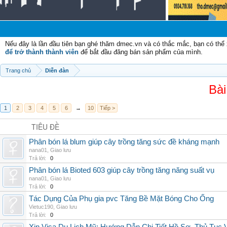
Chà
Nếu đây là lần đầu tiên bạn ghé thăm dmec.vn và có thắc mắc, bạn có th
để trở thành thành viên
để bắt đầu đăng bán sản phẩm của mình.
Trang chủ
Diễn đàn
Bài
1
2
3
4
5
6
→
10
Tiếp >
TIÊU ĐỀ
Phân bón lá blum giúp cây trồng tăng sức đề kháng mạnh
nana01
,
Giao lưu
Trả lời:
0
Phân bón lá Bioted 603 giúp cây trồng tăng năng suất vụ
nana01
,
Giao lưu
Trả lời:
0
Tác Dụng Của Phụ gia pvc Tăng Bề Mặt Bóng Cho Ống
Vietuc190
,
Giao lưu
Trả lời:
0