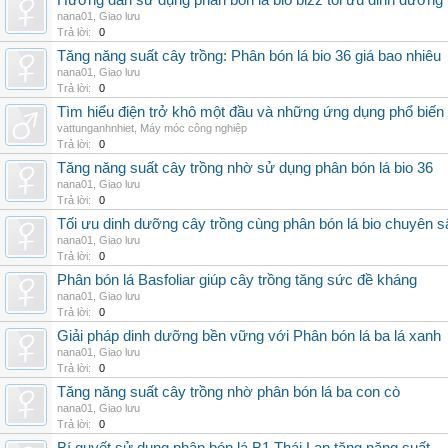
Hướng dẫn sử dụng phân bón lá bio bizz tối ưu dinh dưỡng
nana01
,
Giao lưu
Trả lời:
0
Tăng năng suất cây trồng: Phân bón lá bio 36 giá bao nhiêu
nana01
,
Giao lưu
Trả lời:
0
Tìm hiểu điện trở khô một đầu và những ứng dụng phổ biến 
vattunganhnhiet
,
Máy móc công nghiệp
Trả lời:
0
Tăng năng suất cây trồng nhờ sử dụng phân bón lá bio 36
nana01
,
Giao lưu
Trả lời:
0
Tối ưu dinh dưỡng cây trồng cùng phân bón lá bio chuyên s
nana01
,
Giao lưu
Trả lời:
0
Phân bón lá Basfoliar giúp cây trồng tăng sức đề kháng
nana01
,
Giao lưu
Trả lời:
0
Giải pháp dinh dưỡng bền vững với Phân bón lá ba lá xanh
nana01
,
Giao lưu
Trả lời:
0
Tăng năng suất cây trồng nhờ phân bón lá ba con cò
nana01
,
Giao lưu
Trả lời:
0