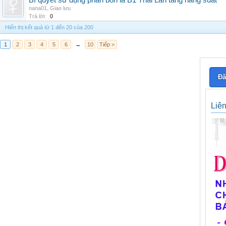
Bí quyết sử dụng phân bón lá B1 Thái Lan tăng năng suất
nana01
,
Giao lưu
Trả lời:
0
Hiển thị kết quả từ 1 đến 20 của 200
1
2
3
4
5
6
→
10
Tiếp >
Đă
Liê