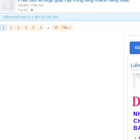
Phân bón lá forge giúp cây trồng tăng nhanh năng suất!
nana01
,
Giao lưu
Trả lời:
0
Hiển thị kết quả từ 1 đến 20 của 200
1
2
3
4
5
6
→
10
Tiếp >
Đă
Liê