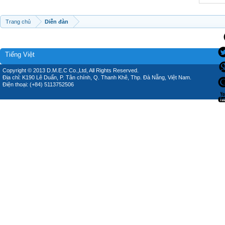
Trang chủ
Diễn đàn
Tiếng Việt
Copyright © 2013 D.M.E.C Co.,Ltd, All Rights Reserved.
Địa chỉ: K190 Lê Duẩn, P. Tân chính, Q. Thanh Khê, Thp. Đà Nẵng, Việt Nam.
Điện thoại: (+84) 5113752506