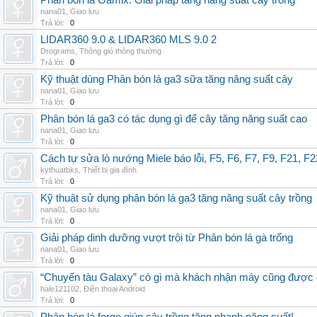
Phân bón lá Gamix: Giải pháp tăng năng suất cây trồng
nana01
,
Giao lưu
Trả lời:
0
LIDAR360 9.0 & LIDAR360 MLS 9.0 2
Drograms
,
Thông gió thông thường
Trả lời:
0
Kỹ thuật dùng Phân bón lá ga3 sữa tăng năng suất cây
nana01
,
Giao lưu
Trả lời:
0
Phân bón lá ga3 có tác dụng gì để cây tăng năng suất cao
nana01
,
Giao lưu
Trả lời:
0
Cách tự sửa lò nướng Miele báo lỗi, F5, F6, F7, F9, F21, F2
kythuatbks
,
Thiết bị gia đình
Trả lời:
0
Kỹ thuật sử dụng phân bón lá ga3 tăng năng suất cây trồng
nana01
,
Giao lưu
Trả lời:
0
Giải pháp dinh dưỡng vượt trội từ Phân bón lá gà trống
nana01
,
Giao lưu
Trả lời:
0
“Chuyến tàu Galaxy” có gì mà khách nhận máy cũng được đ
hale121102
,
Điện thoại Android
Trả lời:
0