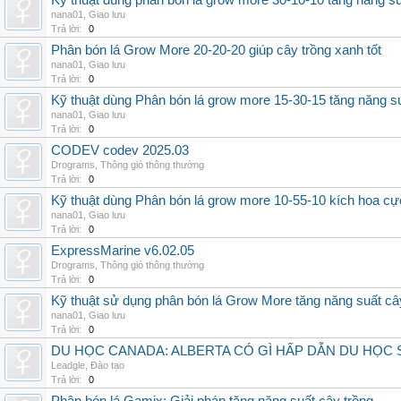
Kỹ thuật dùng phân bón lá grow more 30-10-10 tăng năng s
nana01
,
Giao lưu
Trả lời:
0
Phân bón lá Grow More 20-20-20 giúp cây trồng xanh tốt
nana01
,
Giao lưu
Trả lời:
0
Kỹ thuật dùng Phân bón lá grow more 15-30-15 tăng năng s
nana01
,
Giao lưu
Trả lời:
0
CODEV codev 2025.03
Drograms
,
Thông gió thông thường
Trả lời:
0
Kỹ thuật dùng Phân bón lá grow more 10-55-10 kích hoa cự
nana01
,
Giao lưu
Trả lời:
0
ExpressMarine v6.02.05
Drograms
,
Thông gió thông thường
Trả lời:
0
Kỹ thuật sử dụng phân bón lá Grow More tăng năng suất câ
nana01
,
Giao lưu
Trả lời:
0
DU HỌC CANADA: ALBERTA CÓ GÌ HẤP DẪN DU HỌC 
Leadgle
,
Đào tạo
Trả lời:
0