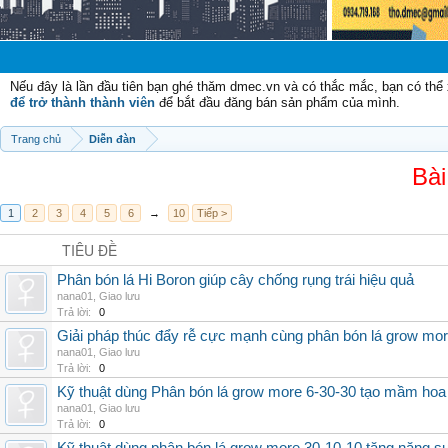
Chào mừ
Nếu đây là lần đầu tiên bạn ghé thăm dmec.vn và có thắc mắc, bạn có th
để trở thành thành viên
để bắt đầu đăng bán sản phẩm của mình.
Trang chủ
Diễn đàn
Bài
1
2
3
4
5
6
→
10
Tiếp >
TIÊU ĐỀ
Phân bón lá Hi Boron giúp cây chống rụng trái hiệu quả
nana01
,
Giao lưu
Trả lời:
0
Giải pháp thúc đẩy rễ cực mạnh cùng phân bón lá grow mo
nana01
,
Giao lưu
Trả lời:
0
Kỹ thuật dùng Phân bón lá grow more 6-30-30 tạo mầm hoa
nana01
,
Giao lưu
Trả lời:
0