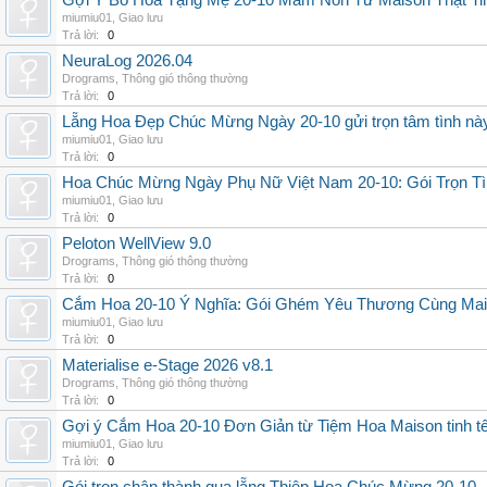
Gợi Ý Bó Hoa Tặng Mẹ 20-10 Mầm Non Từ Maison Thật Ti
miumiu01
,
Giao lưu
Trả lời:
0
NeuraLog 2026.04
Drograms
,
Thông gió thông thường
Trả lời:
0
Lẵng Hoa Đẹp Chúc Mừng Ngày 20-10 gửi trọn tâm tình nà
miumiu01
,
Giao lưu
Trả lời:
0
Hoa Chúc Mừng Ngày Phụ Nữ Việt Nam 20-10: Gói Trọn Tì
miumiu01
,
Giao lưu
Trả lời:
0
Peloton WellView 9.0
Drograms
,
Thông gió thông thường
Trả lời:
0
Cắm Hoa 20-10 Ý Nghĩa: Gói Ghém Yêu Thương Cùng Ma
miumiu01
,
Giao lưu
Trả lời:
0
Materialise e-Stage 2026 v8.1
Drograms
,
Thông gió thông thường
Trả lời:
0
Gợi ý Cắm Hoa 20-10 Đơn Giản từ Tiệm Hoa Maison tinh t
miumiu01
,
Giao lưu
Trả lời:
0