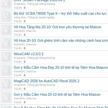
DNV Sesam Package 2026.04 2
Drograms
,
Thông gió thông thường
Trả lời:
0
Bộ thở SCBA T8000 Type II – trợ thở hiệu suất cao cho lực
mộng thùy
,
Thông tin doanh nghiệp
Trả lời:
0
Vẽ Hoa Tặng Mẹ 20-10: Gói trọn yêu thương tại Maison
miumiu01
,
Giao lưu
Trả lời:
0
Vẽ Hoa 20-10: Gói ghém tình cảm vào những cánh hoa tươ
miumiu01
,
Giao lưu
Trả lời:
0
WiseCAM v2.8.0 2
Drograms
,
Thông gió thông thường
Trả lời:
0
Gợi ý Mẫu Cắm Hoa Đẹp 20-10 tinh tế tại Tiệm Hoa Maison
miumiu01
,
Giao lưu
Trả lời:
0
MagiCAD 2026 for AutoCAD Revit 2026 2
Drograms
,
Thông gió thông thường
Trả lời:
0
Gợi ý Mẫu Cắm Hoa 20-10 tinh tế tại Tiệm Hoa Maison
miumiu01
,
Giao lưu
Trả lời:
0