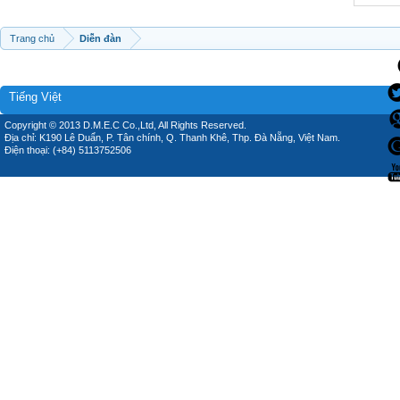
Trang chủ
Diễn đàn
Tiếng Việt
Copyright © 2013 D.M.E.C Co.,Ltd, All Rights Reserved.
Địa chỉ: K190 Lê Duẩn, P. Tân chính, Q. Thanh Khê, Thp. Đà Nẵng, Việt Nam.
Điện thoại: (+84) 5113752506