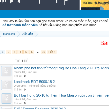
Nếu đây là lần đầu tiên bạn ghé thăm dmec.vn và có thắc mắc, bạn có th
để trở thành thành viên
để bắt đầu đăng bán sản phẩm của mình.
Trang chủ
Diễn đàn
Bài
1
2
3
4
5
6
→
10
Tiếp >
TIÊU ĐỀ
Khám phá nét tinh tế trong từng Bó Hoa Tặng 20-10 tại Mai
miumiu01
,
Giao lưu
Trả lời:
0
Landmark EDT 5000.18 2
Drograms
,
Thông gió thông thường
Trả lời:
0
Bó Hoa Hồng 20-10 từ Tiệm Hoa Maison gửi trọn ý niệm yê
miumiu01
,
Giao lưu
Trả lời:
0