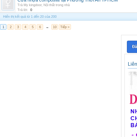
Cửa nhựa composite tại Phường Thới An TPHCM
Trà My kingdoor
,
Nội thất trong nhà
Trả lời:
0
Hiển thị kết quả từ 1 đến 20 của 200
1
2
3
4
5
6
→
10
Tiếp >
Đă
Liê