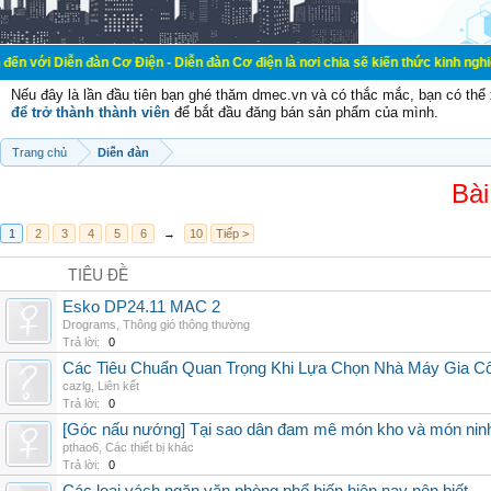
đàn Cơ Điện - Diễn đàn Cơ điện là nơi chia sẽ kiến thức kinh nghiệm trong lãnh
Nếu đây là lần đầu tiên bạn ghé thăm dmec.vn và có thắc mắc, bạn có th
để trở thành thành viên
để bắt đầu đăng bán sản phẩm của mình.
Trang chủ
Diễn đàn
Bài
1
2
3
4
5
6
→
10
Tiếp >
TIÊU ĐỀ
Esko DP24.11 MAC 2
Drograms
,
Thông gió thông thường
Trả lời:
0
Các Tiêu Chuẩn Quan Trọng Khi Lựa Chọn Nhà Máy Gia 
cazlg
,
Liên kết
Trả lời:
0
[Góc nấu nướng] Tại sao dân đam mê món kho và món ninh
pthao6
,
Các thiết bị khác
Trả lời:
0