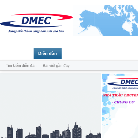
Trang chủ
Diễn đàn
Thành viên
Tìm kiếm diễn đàn
Bài viết gần đây