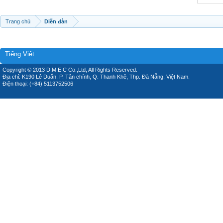
Trang chủ
Diễn đàn
Tiếng Việt
Copyright © 2013 D.M.E.C Co.,Ltd, All Rights Reserved.
Địa chỉ: K190 Lê Duẩn, P. Tân chính, Q. Thanh Khê, Thp. Đà Nẵng, Việt Nam.
Điện thoại: (+84) 5113752506