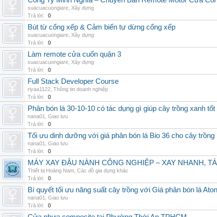
Công Ty Minh Nghĩa – Chuyên Bán Remote Motor Cửa Cổn
suacuacuongiare
,
Xây dựng
Trả lời:
0
Bút từ cổng xếp & Cảm biến tự dừng cổng xếp
suacuacuongiare
,
Xây dựng
Trả lời:
0
Làm remote cửa cuốn quận 3
suacuacuongiare
,
Xây dựng
Trả lời:
0
Full Stack Developer Course
riyaa1122
,
Thông tin doanh nghiệp
Trả lời:
0
Phân bón lá 30-10-10 có tác dụng gì giúp cây trồng xanh tốt
nana01
,
Giao lưu
Trả lời:
0
Tối ưu dinh dưỡng với giá phân bón lá Bio 36 cho cây trồng
nana01
,
Giao lưu
Trả lời:
0
MÁY XAY ĐẬU NÀNH CÔNG NGHIỆP – XAY NHANH, TÁ
Thiết bị Hoàng Nam
,
Các đồ gia dụng khác
Trả lời:
0
Bí quyết tối ưu năng suất cây trồng với Giá phân bón lá Aton
nana01
,
Giao lưu
Trả lời:
0