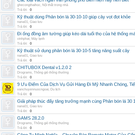
Các loại vách ngăn văn phòng phổ biến hiện nay nên biết
ghecongthaihoc
,
Nội thất trong nhà
Trả lời:
0
Kỹ thuật dùng Phân bón lá 30-10-10 giúp cây vọt đọt khỏe
nana01
,
Giao lưu
Trả lời:
0
Đi ống đồng âm tường giúp kéo dài tuổi thọ của hệ thống m
vinhphat
,
Máy lạnh
Trả lời:
0
Kỹ thuật sử dụng phân bón lá 30-10-5 tăng năng suất cây
nana01
,
Giao lưu
Trả lời:
0
CHITUBOX Dental v1.2.0 2
Drograms
,
Thông gió thông thường
Trả lời:
0
9 Ưu Điểm Của Dịch Vụ Gửi Hàng Đi Mỹ Nhanh Chóng, Tiế
vanchuyennuocngoai
,
Du lịch
Trả lời:
0
Giải pháp thúc đẩy tăng trưởng mạnh cùng Phân bón lá 30 1
nana01
,
Giao lưu
Trả lời:
0
GAMS 28.2.0
Drograms
,
Thông gió thông thường
Trả lời:
0