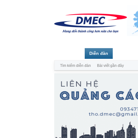
Trang chủ
Diễn đàn
Thành vi
Tìm kiếm diễn đàn
Bài viết gần đây