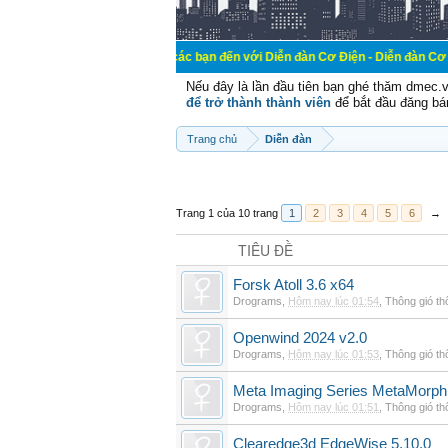
Chào mừng các bạn đến với Diễn đàn Cơ Điện - Diễn đàn Cơ điện là nơi chi
Nếu đây là lần đầu tiên bạn ghé thăm dmec.
để trở thành thành viên
để bắt đầu đăng bá
Trang chủ
Diễn đàn
Trang 1 của 10 trang
1
2
3
4
5
6
→
TIÊU ĐỀ
Forsk Atoll 3.6 x64
Drograms
,
Hôm nay lúc 01:54
,
Thông gió t
Openwind 2024 v2.0
Drograms
,
Hôm nay lúc 01:53
,
Thông gió t
Meta Imaging Series MetaMorph
Drograms
,
Hôm nay lúc 01:51
,
Thông gió t
Clearedge3d EdgeWise 5.10.0