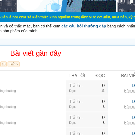
a sẽ kiến thức kinh nghiệm trong lãnh vực cơ điện, mua bán, ký gửi, cho thuê 
vn và có thắc mắc, bạn có thể xem
các câu hỏi thường gặp
bằng cách nhấn 
n sản phẩm của mình.
Bài viết gần đây
10
Tiếp >
TRẢ LỜI
ĐỌC
BÀI VI
Trả lời:
0
D
hông thường
Đọc:
11
Hôm na
Trả lời:
0
D
hông thường
Đọc:
6
Hôm na
Trả lời:
0
D
hông thường
Đọc:
8
Hôm na
Trả lời:
0
D