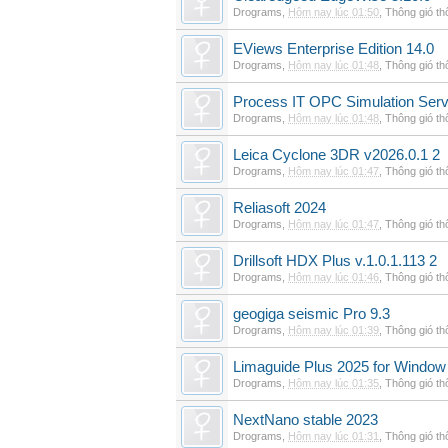
Drograms
,
Hôm nay lúc 01:50
,
Thông gió t
EViews Enterprise Edition 14.0
Drograms
,
Hôm nay lúc 01:48
,
Thông gió t
Process IT OPC Simulation Serv
Drograms
,
Hôm nay lúc 01:48
,
Thông gió t
Leica Cyclone 3DR v2026.0.1 2
Drograms
,
Hôm nay lúc 01:47
,
Thông gió t
Reliasoft 2024
Drograms
,
Hôm nay lúc 01:47
,
Thông gió t
Drillsoft HDX Plus v.1.0.1.113 2
Drograms
,
Hôm nay lúc 01:46
,
Thông gió t
geogiga seismic Pro 9.3
Drograms
,
Hôm nay lúc 01:39
,
Thông gió t
Limaguide Plus 2025 for Window
Drograms
,
Hôm nay lúc 01:35
,
Thông gió t
NextNano stable 2023
Drograms
,
Hôm nay lúc 01:31
,
Thông gió t