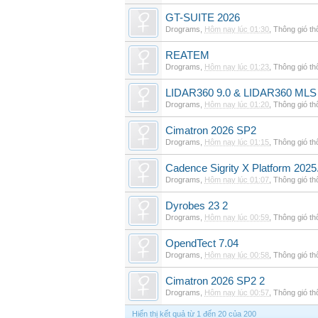
GT-SUITE 2026
Drograms
,
Hôm nay lúc 01:30
,
Thông gió t
REATEM
Drograms
,
Hôm nay lúc 01:23
,
Thông gió t
LIDAR360 9.0 & LIDAR360 MLS 
Drograms
,
Hôm nay lúc 01:20
,
Thông gió t
Cimatron 2026 SP2
Drograms
,
Hôm nay lúc 01:15
,
Thông gió t
Cadence Sigrity X Platform 2025
Drograms
,
Hôm nay lúc 01:07
,
Thông gió t
Dyrobes 23 2
Drograms
,
Hôm nay lúc 00:59
,
Thông gió t
OpendTect 7.04
Drograms
,
Hôm nay lúc 00:58
,
Thông gió t
Cimatron 2026 SP2 2
Drograms
,
Hôm nay lúc 00:57
,
Thông gió t
Hiển thị kết quả từ 1 đến 20 của 200