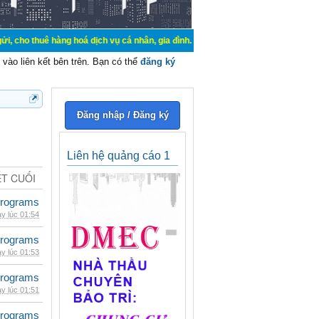
hàng hoá dịch vụ cá nhân, gia đình. Mua bán, ký gửi, cho thuê thiết bị hệ thốn
vào liên kết bên trên. Bạn có thể
đăng ký
Đăng nhập / Đăng ký
Liên hệ quảng cáo 1
ẾT CUỐI
rograms
y lúc 01:54
rograms
y lúc 01:53
rograms
y lúc 01:51
rograms