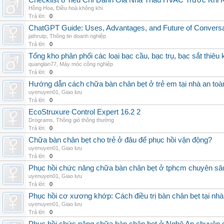
Checklist 8 Tiêu Chí Đánh Giá Nhà Thầu HVAC Trước Khi
Hồng Hoa
,
Điều hoà không khí
Trả lời:
0
ChatGPT Guide: Uses, Advantages, and Future of Conversat
jathrutp
,
Thông tin doanh nghiệp
Trả lời:
0
Tổng kho phân phối các loại bạc cầu, bạc trụ, bạc sắt thiêu k
quanglan77
,
Máy móc công nghiệp
Trả lời:
0
Hướng dẫn cách chữa bàn chân bẹt ở trẻ em tại nhà an toà
uyenuyen01
,
Giao lưu
Trả lời:
0
EcoStruxure Control Expert 16.2 2
Drograms
,
Thông gió thông thường
Trả lời:
0
Chữa bàn chân bẹt cho trẻ ở đâu để phục hồi vận động?
uyenuyen01
,
Giao lưu
Trả lời:
0
Phục hồi chức năng chữa bàn chân bẹt ở tphcm chuyên sâ
uyenuyen01
,
Giao lưu
Trả lời:
0
Phục hồi cơ xương khớp: Cách điều trị bàn chân bẹt tại nhà
uyenuyen01
,
Giao lưu
Trả lời:
0