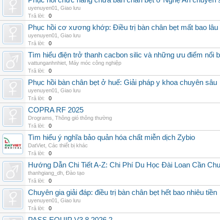
Phục hồi chức năng chữa bàn chân bẹt ở Nghệ An chuyên 
uyenuyen01
,
Giao lưu
Trả lời:
0
Phục hồi cơ xương khớp: Điều trị bàn chân bẹt mất bao lâu
uyenuyen01
,
Giao lưu
Trả lời:
0
Tìm hiểu điện trở thanh cacbon silic và những ưu điểm nổi b
vattunganhnhiet
,
Máy móc công nghiệp
Trả lời:
0
Phục hồi bàn chân bẹt ở huế: Giải pháp y khoa chuyên sâu
uyenuyen01
,
Giao lưu
Trả lời:
0
COPRA RF 2025
Drograms
,
Thông gió thông thường
Trả lời:
0
Tìm hiểu ý nghĩa bảo quản hóa chất miễn dịch Zybio
DatViet
,
Các thiết bị khác
Trả lời:
0
Hướng Dẫn Chi Tiết A-Z: Chi Phí Du Học Đài Loan Cần Ch
thanhgiang_dh
,
Đào tạo
Trả lời:
0
Chuyên gia giải đáp: điều trị bàn chân bẹt hết bao nhiêu tiền
uyenuyen01
,
Giao lưu
Trả lời:
0