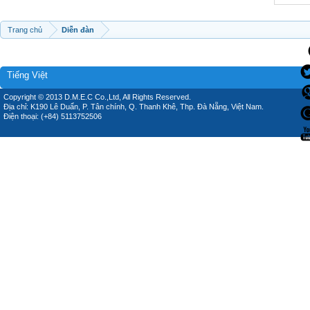
Trang chủ
Diễn đàn
Tiếng Việt
Copyright © 2013 D.M.E.C Co.,Ltd, All Rights Reserved.
Địa chỉ: K190 Lê Duẩn, P. Tân chính, Q. Thanh Khê, Thp. Đà Nẵng, Việt Nam.
Điện thoại: (+84) 5113752506