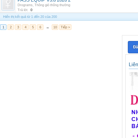
PASS EQUIP V3.8 2026 2
Drograms
,
Thông gió thông thường
Trả lời:
0
Hiển thị kết quả từ 1 đến 20 của 200
1
2
3
4
5
6
→
10
Tiếp >
Đă
Liê