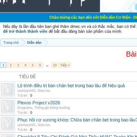
Chào mừng các bạn đến với Diễn đàn Cơ Điện - Diễn đàn Cơ điện
Nếu đây là lần đầu tiên bạn ghé thăm dmec.vn và có thắc mắc, bạn có th
để trở thành thành viên
để bắt đầu đăng bán sản phẩm của mình.
Trang chủ
Diễn đàn
Bài
1
2
3
4
5
6
→
10
Tiếp >
TIÊU ĐỀ
Lộ trình điều trị bàn chân bẹt trong bao lâu để hiệu quả
uyenuyen01
,
Giao lưu
Trả lời:
0
Plexos Project v2026
Drograms
,
Thông gió thông thường
Trả lời:
0
Phục hồi cơ xương khớp: Chữa bàn chân bẹt trong bao lâu
uyenuyen01
,
Giao lưu
Trả lời:
0