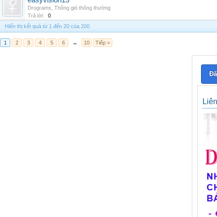
easyvision13
Drograms
,
Thông gió thông thường
Trả lời:
0
Hiển thị kết quả từ 1 đến 20 của 200
1
2
3
4
5
6
→
10
Tiếp >
Đă
Liê