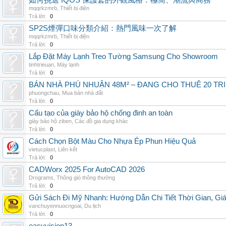
如何挑選 IQOS 保護套的外觀風格：極簡、潮流與商務
mqqrkzmrb
,
Thiết bị điện
Trả lời:
0
SP2S煙彈口味分類介紹：熱門風味一次了解
mqqrkzmrb
,
Thiết bị điện
Trả lời:
0
Lắp Đặt Máy Lạnh Treo Tường Samsung Cho Showroom
tinhtrieuan
,
Máy lạnh
Trả lời:
0
BÁN NHÀ PHÚ NHUẬN 48M² – ĐANG CHO THUÊ 20 TRIỆ
phuongchau
,
Mua bán nhà đất
Trả lời:
0
Cấu tạo của giày bảo hộ chống đinh an toàn
giày bảo hộ ziben
,
Các đồ gia dụng khác
Trả lời:
0
Cách Chọn Bột Màu Cho Nhựa Ép Phun Hiệu Quả
vietucplast
,
Liên kết
Trả lời:
0
CADWorx 2025 For AutoCAD 2026
Drograms
,
Thông gió thông thường
Trả lời:
0
Gửi Sách Đi Mỹ Nhanh: Hướng Dẫn Chi Tiết Thời Gian, G
vanchuyennuocngoai
,
Du lịch
Trả lời:
0