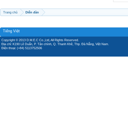
Trang chủ
Diễn đàn
Tiếng Việt
Copyright © 2013 D.M.E.C Co.,Ltd, All Rights Reserved.
Địa chỉ: K190 Lê Duẩn, P. Tân chính, Q. Thanh Khê, Thp. Đà Nẵng, Việt Nam.
Điện thoại: (+84) 5113752506