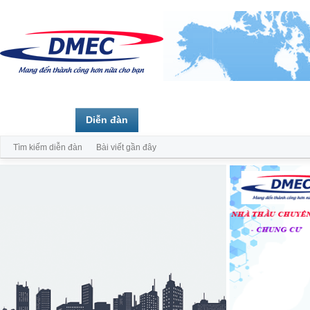
Trang chủ
Diễn đàn
Thành viên
Tìm kiếm diễn đàn
Bài viết gần đây