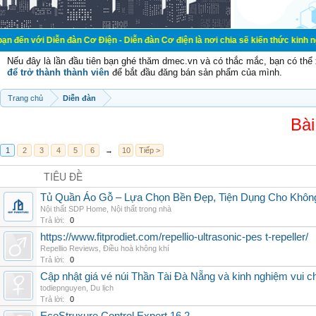
ễn đàn Cơ Điện - Diễn đàn Cơ điện là nơi chia sẽ kiến thức kinh nghiệm trong 
Nếu đây là lần đầu tiên bạn ghé thăm dmec.vn và có thắc mắc, bạn có th
để trở thành thành viên
để bắt đầu đăng bán sản phẩm của mình.
Trang chủ
Diễn đàn
Bài
1
2
3
4
5
6
→
10
Tiếp >
TIÊU ĐỀ
Tủ Quần Áo Gỗ – Lựa Chọn Bền Đẹp, Tiện Dụng Cho Khôn
Nội thất SDP Home
,
Nội thất trong nhà
Trả lời:
0
https://www.fitprodiet.com/repellio-ultrasonic-pes t-repeller/
Repellio Reviews
,
Điều hoà không khí
Trả lời:
0
Cập nhật giá vé núi Thần Tài Đà Nẵng và kinh nghiệm vui c
todiepnguyen
,
Du lịch
Trả lời:
0