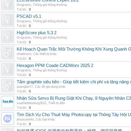
EcoStruxure Control Expert 16.2
Drograms
,
Thông gió thông thường
Trả lời:
0
PSCAD v5.1
Drograms
,
Thông gió thông thường
Trả lời:
0
HighScore plus 5.3 2
Drograms
,
Thông gió thông thường
Trả lời:
0
Kế Hoạch Quan Trắc Môi Trường Không Khí Xung Quanh
nhattinseo
,
Các thiết bị khác
Trả lời:
0
Hexagon PPM Coade CADWorx 2025 2
Drograms
,
Thông gió thông thường
Trả lời:
0
Tấm graphite siêu bền - Giúp tiết kiệm chi phí và tăng năng 
quanglan77
,
Các đồ gia dụng khác
Trả lời:
0
Nhận Sửa Servo Bị Rung Giật Khi Chạy, 8 Nguyên Nhân C
suathietbitudong3011
,
Thiết bị điện
Trả lời:
0
Tìm Dịch Vụ Cho Thuê Máy Photocopy tại Thông Tây Hội U
phuocaninfo
,
Các loại khác
Trả lời:
0