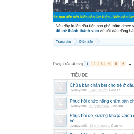
Chào mừng các bạn đến với Diễn đàn Cơ Điện - Diễn đàn Cơ điện là nơi chi
Nếu đây là lần đầu tiên bạn ghé thăm dmec.
để trở thành thành viên
để bắt đầu đăng bá
Trang chủ
Diễn đàn
Trang 1 của 10 trang
1
2
3
4
5
6
→
TIÊU ĐỀ
Chữa bàn chân bẹt cho trẻ ở đâu
uyenuyen01
,
3 phút trước
,
Giao lưu
Phục hồi chức năng chữa bàn c
uyenuyen01
,
11 phút trước
,
Giao lưu
Phục hồi cơ xương khớp: Cách đi
bé
uyenuyen01
,
18 phút trước
,
Giao lưu