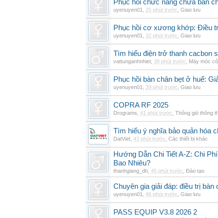
Phục hồi chức năng chữa bàn c
uyenuyen01
,
25 phút trước
,
Giao lưu
Phục hồi cơ xương khớp: Điều tr
uyenuyen01
,
32 phút trước
,
Giao lưu
Tìm hiểu điện trở thanh cacbon s
vattunganhnhiet
,
38 phút trước
,
Máy móc cô
Phục hồi bàn chân bẹt ở huế: Gi
uyenuyen01
,
39 phút trước
,
Giao lưu
COPRA RF 2025
Drograms
,
41 phút trước
,
Thông gió thông 
Tìm hiểu ý nghĩa bảo quản hóa c
DatViet
,
43 phút trước
,
Các thiết bị khác
Hướng Dẫn Chi Tiết A-Z: Chi Ph
Bao Nhiêu?
thanhgiang_dh
,
45 phút trước
,
Đào tạo
Chuyên gia giải đáp: điều trị bàn 
uyenuyen01
,
46 phút trước
,
Giao lưu
PASS EQUIP V3.8 2026 2