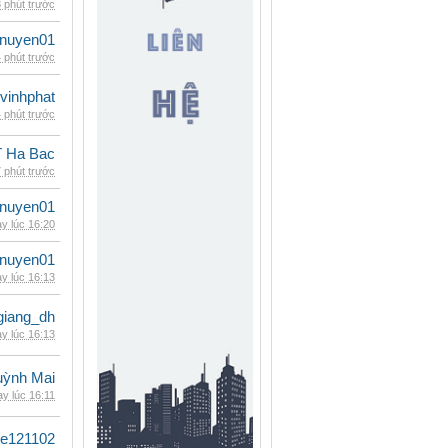
 phút trước
nuyen01
 phút trước
vinhphat
 phút trước
 Ha Bac
 phút trước
nuyen01
y lúc 16:20
nuyen01
y lúc 16:13
giang_dh
y lúc 16:13
ỳnh Mai
y lúc 16:11
le121102