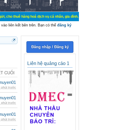
hàng hoá dịch vụ cá nhân, gia đình. Mua bán, ký gửi, cho thuê thiết bị hệ thốn
vào liên kết bên trên. Bạn có thể
đăng ký
Đăng nhập / Đăng ký
Liên hệ quảng cáo 1
ẾT CUỐI
nuyen01
 phút trước
nuyen01
 phút trước
nuyen01
 phút trước