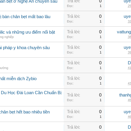
Trả lời:
0
uye
hân bẹt ở Nghệ An chuyên sâu
Đọc:
1
25
Trả lời:
0
uye
ị bàn chân bẹt mất bao lâu
Đọc:
1
32
Trả lời:
0
vattun
ilic và những ưu điểm nổi bật
ng nghiệp
Đọc:
1
38
Trả lời:
0
uye
ải pháp y khoa chuyên sâu
Đọc:
1
39
Trả lời:
0
D
thường
Đọc:
1
41
Trả lời:
0
hất miễn dịch Zybio
Đọc:
1
43
í Du Học Đài Loan Cần Chuẩn Bị
Trả lời:
0
thanh
Đọc:
1
45
Trả lời:
0
uye
chân bẹt hết bao nhiêu tiền
Đọc:
1
46
Trả lời:
0
D