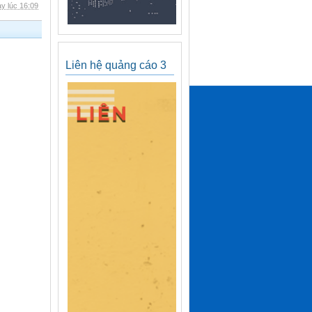
y lúc 16:09
Liên hệ quảng cáo 3