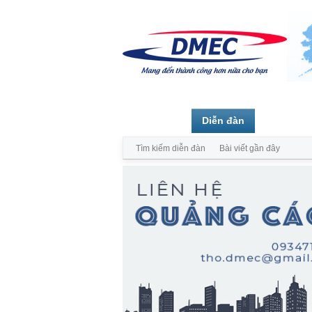
Trang chủ
Diễn đàn
Thành vi
Tìm kiếm diễn đàn
Bài viết gần đây