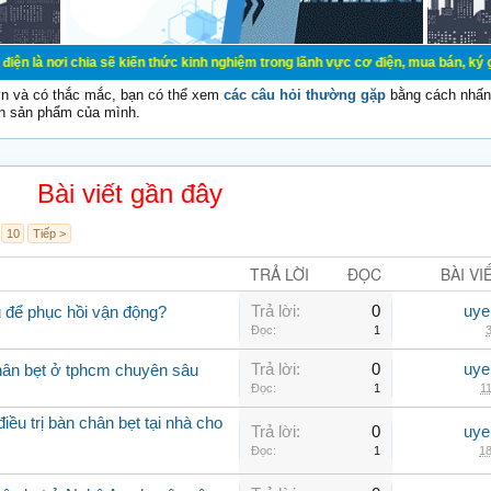
a sẽ kiến thức kinh nghiệm trong lãnh vực cơ điện, mua bán, ký gửi, cho thuê 
vn và có thắc mắc, bạn có thể xem
các câu hỏi thường gặp
bằng cách nhấn 
n sản phẩm của mình.
Bài viết gần đây
10
Tiếp >
TRẢ LỜI
ĐỌC
BÀI VI
Trả lời:
0
uye
 để phục hồi vận động?
Đọc:
1
3
Trả lời:
0
uye
hân bẹt ở tphcm chuyên sâu
Đọc:
1
11
ều trị bàn chân bẹt tại nhà cho
Trả lời:
0
uye
Đọc:
1
18