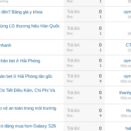
thường
Đọc:
1
48
Trả lời:
0
uye
 tiền? Bảng giá y khoa
Đọc:
1
54
ủ đứng LG thương hiệu Hàn Quốc
Trả lời:
0
Đọc:
1
54
Trả lời:
0
CT
i nhanh
Đọc:
1
57
Trả lời:
0
uye
 chân bẹt ở Hải Phòng
Đọc:
1
Hôm na
Trả lời:
0
uye
ân bẹt ở Hải Phòng tận gốc
Đọc:
6
Hôm na
 Tiết Điều Kiện, Chi Phí Và
Trả lời:
0
thanh
Đọc:
5
Hôm na
 vệ an toàn trong môi trường
Trả lời:
0
Hu
Đọc:
4
Hôm na
 có đáng mua hơn Galaxy S26
Trả lời:
0
ha