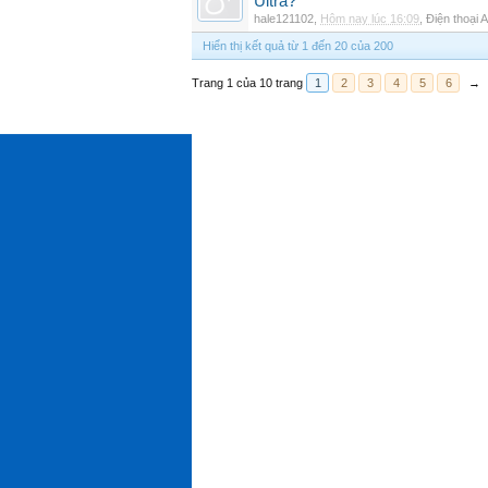
Ultra?
hale121102
,
Hôm nay lúc 16:09
,
Điện thoại 
Hiển thị kết quả từ 1 đến 20 của 200
Trang 1 của 10 trang
1
2
3
4
5
6
→