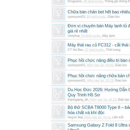
Drograms
,
48 phút trước
,
Thông gió thông 
Chữa bàn chân bẹt hết bao nhiêu
uyenuyen01
,
54 phút trước
,
Giao lưu
Đơn vị chuyên bán Máy lạnh t
giá rẻ nhất
vinhphat
,
54 phút trước
,
Máy lạnh
Máy thái rau củ FC312 - cắt thá
CT Ha Bac
,
57 phút trước
,
Thời trang
Phục hồi chức năng điều trị bàn
uyenuyen01
,
Hôm nay lúc 16:20
,
Giao lưu
Phục hồi chức năng chữa bàn ch
uyenuyen01
,
Hôm nay lúc 16:13
,
Giao lưu
Du Học Đức 2026: Hướng Dẫn Chi
Quy Trình Hồ Sơ
thanhgiang_dh
,
Hôm nay lúc 16:13
,
Đào tạo
Bộ thở SCBA T8000 Type II – bảo
hóa chất và khí độc
Huỳnh Mai
,
Hôm nay lúc 16:11
,
Liên kết
Samsung Galaxy Z Fold 8 Ultra