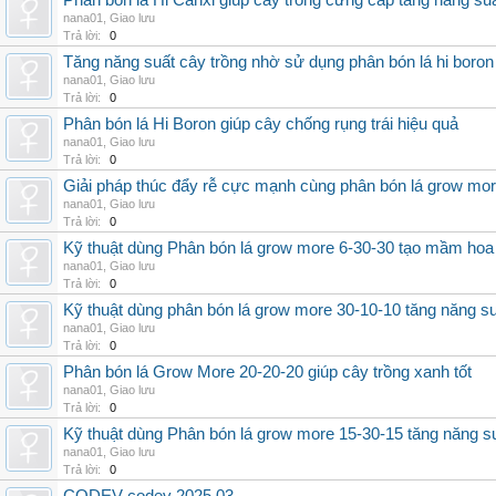
Phân bón lá Hi Canxi giúp cây trồng cứng cáp tăng năng su
nana01
,
Giao lưu
Trả lời:
0
Tăng năng suất cây trồng nhờ sử dụng phân bón lá hi boron
nana01
,
Giao lưu
Trả lời:
0
Phân bón lá Hi Boron giúp cây chống rụng trái hiệu quả
nana01
,
Giao lưu
Trả lời:
0
Giải pháp thúc đẩy rễ cực mạnh cùng phân bón lá grow mo
nana01
,
Giao lưu
Trả lời:
0
Kỹ thuật dùng Phân bón lá grow more 6-30-30 tạo mầm hoa
nana01
,
Giao lưu
Trả lời:
0
Kỹ thuật dùng phân bón lá grow more 30-10-10 tăng năng s
nana01
,
Giao lưu
Trả lời:
0
Phân bón lá Grow More 20-20-20 giúp cây trồng xanh tốt
nana01
,
Giao lưu
Trả lời:
0
Kỹ thuật dùng Phân bón lá grow more 15-30-15 tăng năng s
nana01
,
Giao lưu
Trả lời:
0