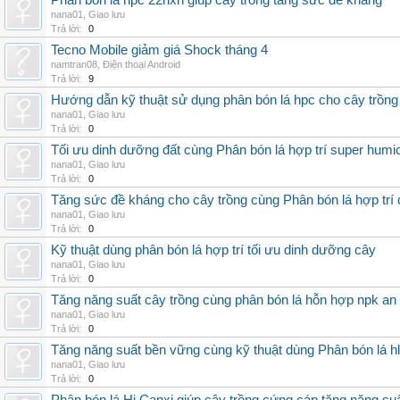
Phân bón lá hpc 22hxn giúp cây trồng tăng sức đề kháng
nana01
,
Giao lưu
Trả lời:
0
Tecno Mobile giảm giá Shock tháng 4
namtran08
,
Điện thoại Android
Trả lời:
9
Hướng dẫn kỹ thuật sử dụng phân bón lá hpc cho cây trồng
nana01
,
Giao lưu
Trả lời:
0
Tối ưu dinh dưỡng đất cùng Phân bón lá hợp trí super humi
nana01
,
Giao lưu
Trả lời:
0
Tăng sức đề kháng cho cây trồng cùng Phân bón lá hợp trí 
nana01
,
Giao lưu
Trả lời:
0
Kỹ thuật dùng phân bón lá hợp trí tối ưu dinh dưỡng cây
nana01
,
Giao lưu
Trả lời:
0
Tăng năng suất cây trồng cùng phân bón lá hỗn hợp npk an
nana01
,
Giao lưu
Trả lời:
0
Tăng năng suất bền vững cùng kỹ thuật dùng Phân bón lá h
nana01
,
Giao lưu
Trả lời:
0