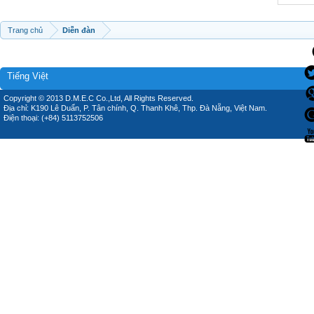
Trang chủ
Diễn đàn
Tiếng Việt
Copyright © 2013 D.M.E.C Co.,Ltd, All Rights Reserved.
Địa chỉ: K190 Lê Duẩn, P. Tân chính, Q. Thanh Khê, Thp. Đà Nẵng, Việt Nam.
Điện thoại: (+84) 5113752506