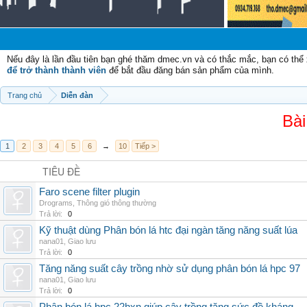
Nếu đây là lần đầu tiên bạn ghé thăm dmec.vn và có thắc mắc, bạn có th
để trở thành thành viên
để bắt đầu đăng bán sản phẩm của mình.
Trang chủ
Diễn đàn
Bài
1
2
3
4
5
6
→
10
Tiếp >
TIÊU ĐỀ
Faro scene filter plugin
Drograms
,
Thông gió thông thường
Trả lời:
0
Kỹ thuật dùng Phân bón lá htc đại ngàn tăng năng suất lúa
nana01
,
Giao lưu
Trả lời:
0
Tăng năng suất cây trồng nhờ sử dụng phân bón lá hpc 97
nana01
,
Giao lưu
Trả lời:
0