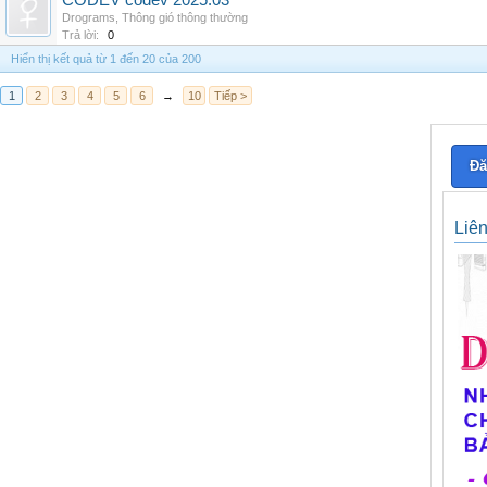
CODEV codev 2025.03
Drograms
,
Thông gió thông thường
Trả lời:
0
Hiển thị kết quả từ 1 đến 20 của 200
1
2
3
4
5
6
→
10
Tiếp >
Đă
Liê