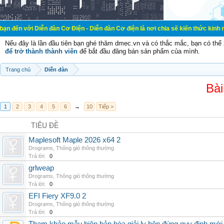
iễn đàn Cơ Điện - Diễn đàn Cơ điện là nơi chia sẽ kiến thức kinh nghiệm trong 
Nếu đây là lần đầu tiên bạn ghé thăm dmec.vn và có thắc mắc, bạn có th
để trở thành thành viên
để bắt đầu đăng bán sản phẩm của mình.
Trang chủ
Diễn đàn
Bài
1
2
3
4
5
6
→
10
Tiếp >
TIÊU ĐỀ
Maplesoft Maple 2026 x64 2
Drograms
,
Thông gió thông thường
Trả lời:
0
grlweap
Drograms
,
Thông gió thông thường
Trả lời:
0
EFI Fiery XF9.0 2
Drograms
,
Thông gió thông thường
Trả lời:
0