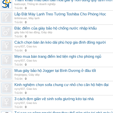
Tham khảo mẫu biên bản hòa giải ly hôn đúng quy định mới
luatsuspt
,
Thông tin doanh nghiệp
Trả lời:
0
Lắp Đặt Máy Lạnh Treo Tường Toshiba Cho Phòng Học
tinhtrieuan
,
Máy lạnh
Trả lời:
0
Đặc điểm của giày bảo hộ chống nước nhập khẩu
giày bảo hộ lao động
,
Giày dép
Trả lời:
0
Cách chọn bàn ăn kéo dài phù hợp gia đình đông người
vyvy937
,
Giao lưu
Trả lời:
0
Mẹo mua bàn trang điểm led tiện nghi cho phòng ngủ
vyvy937
,
Giao lưu
Trả lời:
0
Mua giày bảo hộ Jogger tại Bình Dương ở đâu tốt
thegioigiay
,
Giày dép
Trả lời:
0
Kinh nghiệm chọn sofa chung cư nhỏ cho căn hộ hiện đại
vyvy937
,
Giao lưu
Trả lời:
0
3 cách đơn giản vệ sinh sofa giường kéo tại nhà
vyvy937
,
Giao lưu
Trả lời:
0