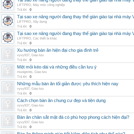
Tại sao xe nâng người đang thay thế giàn giáo tại nhà máy
LIFTPRO
,
Máy móc công nghiệp
Trả lời:
0
Tại sao xe nâng người đang thay thế giàn giáo tại nhà máy
LIFTPRO
,
Xây dựng
Trả lời:
0
Tại sao xe nâng người đang thay thế giàn giáo tại nhà máy
LIFTPRO
,
Các thiết bị khác
Trả lời:
0
Xu hướng bàn ăn hiện đại cho gia đình trẻ
vyvy937
,
Giao lưu
Trả lời:
0
Mệt mỏi kéo dài và những điều cần lưu ý
muoigentis
,
Giao lưu
Trả lời:
0
Những mẫu bàn ăn tối giản được yêu thích hiện nay
vyvy937
,
Giao lưu
Trả lời:
0
Cách chọn bàn ăn chung cư đẹp và tiện dụng
vyvy937
,
Giao lưu
Trả lời:
0
Bàn ăn chân sắt mặt đá có phù hợp phong cách hiện đại?
vyvy937
,
Giao lưu
Trả lời:
0