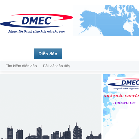
Trang chủ
Diễn đàn
Thành viên
Tìm kiếm diễn đàn
Bài viết gần đây