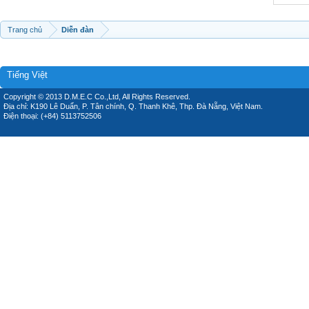
Trang chủ
Diễn đàn
Tiếng Việt
Copyright © 2013 D.M.E.C Co.,Ltd, All Rights Reserved.
Địa chỉ: K190 Lê Duẩn, P. Tân chính, Q. Thanh Khê, Thp. Đà Nẵng, Việt Nam.
Điện thoại: (+84) 5113752506