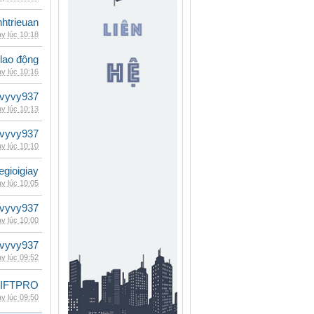
inhtrieuan
y lúc 10:18
 lao động
y lúc 10:16
vyvy937
y lúc 10:13
vyvy937
y lúc 10:10
egioigiay
y lúc 10:05
vyvy937
y lúc 10:00
vyvy937
y lúc 09:52
LIFTPRO
y lúc 09:50