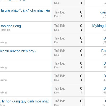
Đọc:
1
17
 là giải pháp “vàng” cho nhà hiện
Trả lời:
0
dai
Đọc:
1
18
Trả lời:
0
Myking
 tạo góc riêng
tham gia
Đọc:
1
18
Trả lời:
0
D
thường
Đọc:
1
21
Trả lời:
0
Fa
hợp xu hướng hiện nay?
Đọc:
1
24
Trả lời:
0
D
thường
Đọc:
1
32
Trả lời:
0
D
thường
Đọc:
1
42
Trả lời:
0
D
thường
Đọc:
4
51
Trả lời:
0
 ly hôn đúng quy định mới nhất
hiệp
Đọc:
3
58