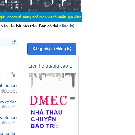
 hàng hoá dịch vụ cá nhân, gia đình. Mua bán, ký gửi, cho thuê thiết bị hệ thố
vào liên kết bên trên. Bạn có thể
đăng ký
Đăng nhập / Đăng ký
Liên hệ quảng cáo 1
ẾT CUỐI
inhtrieuan
 phút trước
vyvy937
 phút trước
vietnhan
 phút trước
ao ho 3m