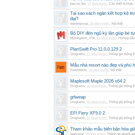
bao ho 3m
,
17 phút trước
,
Các thiết bị khác
Tại sao vách ngăn kết hợp kệ tivi
đại?
daivietgroup
,
18 phút trước
,
Nội thất
Bộ DIY đèn ngủ kỳ lân giúp bé tự
Mykingdom_VTA
,
18 phút trước
,
Hướng dẫn 
PlanSwift Pro 11.0.0.129 2
Drograms
,
21 phút trước
,
Thông gió thông 
Mẫu nhà resort nào đẹp và phù 
FamInterior
,
24 phút trước
,
Nội thất
Maplesoft Maple 2026 x64 2
Drograms
,
32 phút trước
,
Thông gió thông 
grlweap
Drograms
,
42 phút trước
,
Thông gió thông 
EFI Fiery XF9.0 2
Drograms
,
51 phút trước
,
Thông gió thông 
Tham khảo mẫu biên bản hòa giải
luatsuspt
,
58 phút trước
,
Thông tin doanh ng