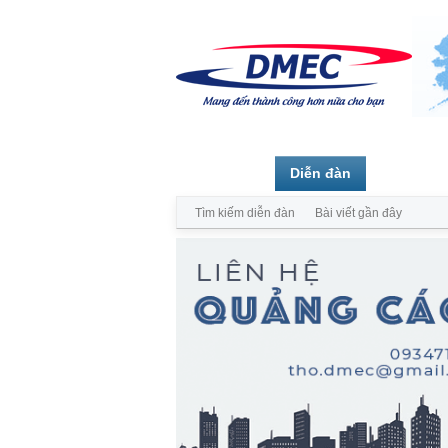
Trang chủ
Diễn đàn
Thành vi
Tìm kiếm diễn đàn
Bài viết gần đây