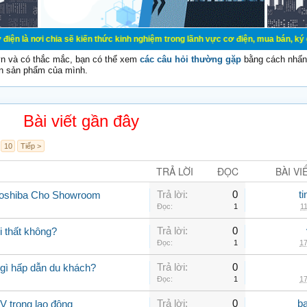
ia sẽ kiến thức kinh nghiệm trong lãnh vực cơ điện, mua bán, ký gửi, cho thuê
vn và có thắc mắc, bạn có thể xem
các câu hỏi thường gặp
bằng cách nhấn 
n sản phẩm của mình.
Bài viết gần đây
10
Tiếp >
TRẢ LỜI
ĐỌC
BÀI VI
Trả lời:
0
t
Toshiba Cho Showroom
Đọc:
1
11
Trả lời:
0
 thất không?
Đọc:
1
17
Trả lời:
0
gì hấp dẫn du khách?
Đọc:
1
17
Trả lời:
0
b
V trong lao động