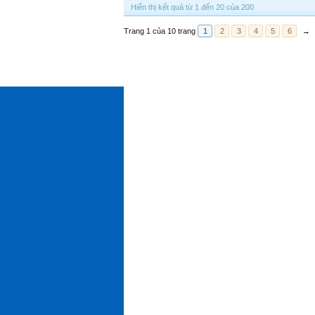
Hiển thị kết quả từ 1 đến 20 của 200
Trang 1 của 10 trang
1
2
3
4
5
6
→