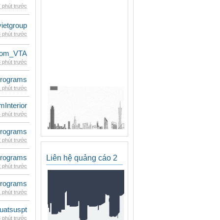
 phút trước
vietgroup
 phút trước
dom_VTA
 phút trước
rograms
 phút trước
mInterior
 phút trước
rograms
 phút trước
rograms
Liên hệ quảng cáo 2
 phút trước
rograms
 phút trước
luatsuspt
 phút trước