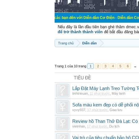
Chào mừng các bạn đến với Diễn đàn Cơ Điện - Diễn đàn Cơ điện là nơi ch
Nếu đây là lần đầu tiên bạn ghé thăm dmec.
để trở thành thành viên
để bắt đầu đăng bá
Trang chủ
Diễn đàn
Trang 1 của 10 trang
1
2
3
4
5
6
→
TIÊU ĐỀ
Lắp Đặt Máy Lạnh Treo Tường 
tinhtrieuan
,
11 phút trước
,
Máy lạnh
Sofa màu kem đẹp có dễ phối nội
vyvy937
,
17 phút trước
,
Giao lưu
Review hồ Than Thở Đà Lạt: Có 
vietnhan
,
17 phút trước
,
Du lịch
Vai trò của tiêu chuẩn bảo hộ CO