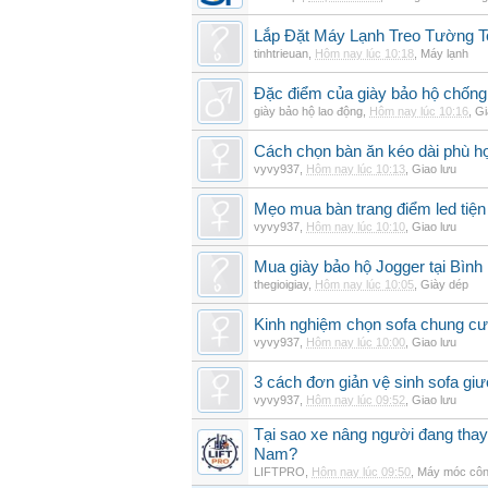
Lắp Đặt Máy Lạnh Treo Tường 
tinhtrieuan
,
Hôm nay lúc 10:18
,
Máy lạnh
Đặc điểm của giày bảo hộ chốn
giày bảo hộ lao động
,
Hôm nay lúc 10:16
,
Gi
Cách chọn bàn ăn kéo dài phù h
vyvy937
,
Hôm nay lúc 10:13
,
Giao lưu
Mẹo mua bàn trang điểm led tiện
vyvy937
,
Hôm nay lúc 10:10
,
Giao lưu
Mua giày bảo hộ Jogger tại Bình
thegioigiay
,
Hôm nay lúc 10:05
,
Giày dép
Kinh nghiệm chọn sofa chung cư 
vyvy937
,
Hôm nay lúc 10:00
,
Giao lưu
3 cách đơn giản vệ sinh sofa giư
vyvy937
,
Hôm nay lúc 09:52
,
Giao lưu
Tại sao xe nâng người đang thay 
Nam?
LIFTPRO
,
Hôm nay lúc 09:50
,
Máy móc côn