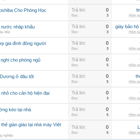
Trả lời:
0
t
Toshiba Cho Phòng Học
Đọc:
3
Hôm na
Trả lời:
0
giày bảo hộ
g nước nhập khẩu
ày dép
Đọc:
3
Hôm na
Trả lời:
0
ợp gia đình đông người
Đọc:
3
Hôm na
Trả lời:
0
 nghi cho phòng ngủ
Đọc:
5
Hôm na
Trả lời:
0
th
 Dương ở đâu tốt
Đọc:
5
Hôm na
Trả lời:
0
nhỏ cho căn hộ hiện đại
Đọc:
3
Hôm na
Trả lời:
0
ờng kéo tại nhà
Đọc:
5
Hôm na
thế giàn giáo tại nhà máy Việt
Trả lời:
0
Đọc:
5
Hôm na
g nghiệp