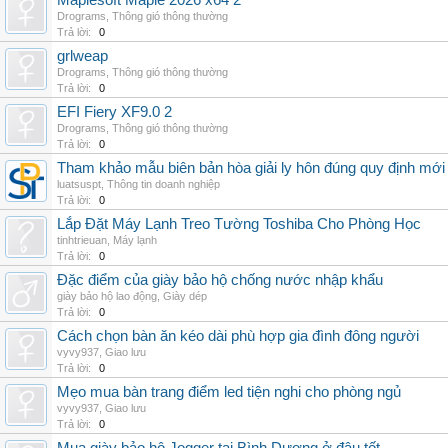
Maplesoft Maple 2026 x64 2
Drograms
,
Thông gió thông thường
Trả lời:
0
grlweap
Drograms
,
Thông gió thông thường
Trả lời:
0
EFI Fiery XF9.0 2
Drograms
,
Thông gió thông thường
Trả lời:
0
Tham khảo mẫu biên bản hòa giải ly hôn đúng quy định mới
luatsuspt
,
Thông tin doanh nghiệp
Trả lời:
0
Lắp Đặt Máy Lạnh Treo Tường Toshiba Cho Phòng Học
tinhtrieuan
,
Máy lạnh
Trả lời:
0
Đặc điểm của giày bảo hộ chống nước nhập khẩu
giày bảo hộ lao động
,
Giày dép
Trả lời:
0
Cách chọn bàn ăn kéo dài phù hợp gia đình đông người
vyvy937
,
Giao lưu
Trả lời:
0
Mẹo mua bàn trang điểm led tiện nghi cho phòng ngủ
vyvy937
,
Giao lưu
Trả lời:
0