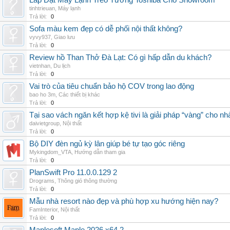
Lắp Đặt Máy Lạnh Treo Tường Toshiba Cho Showroom
tinhtrieuan
,
Máy lạnh
Trả lời:
0
Sofa màu kem đẹp có dễ phối nội thất không?
vyvy937
,
Giao lưu
Trả lời:
0
Review hồ Than Thở Đà Lạt: Có gì hấp dẫn du khách?
vietnhan
,
Du lịch
Trả lời:
0
Vai trò của tiêu chuẩn bảo hộ COV trong lao động
bao ho 3m
,
Các thiết bị khác
Trả lời:
0
Tại sao vách ngăn kết hợp kệ tivi là giải pháp “vàng” cho nh
daivietgroup
,
Nội thất
Trả lời:
0
Bộ DIY đèn ngủ kỳ lân giúp bé tự tạo góc riêng
Mykingdom_VTA
,
Hướng dẫn tham gia
Trả lời:
0
PlanSwift Pro 11.0.0.129 2
Drograms
,
Thông gió thông thường
Trả lời:
0
Mẫu nhà resort nào đẹp và phù hợp xu hướng hiện nay?
FamInterior
,
Nội thất
Trả lời:
0