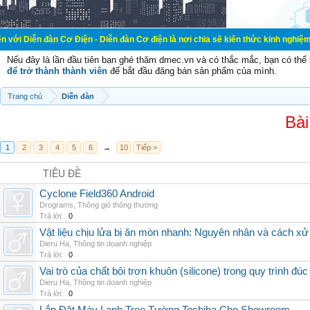
đàn Cơ Điện - Diễn đàn Cơ điện là nơi chia sẽ kiến thức kinh nghiệm trong lãnh
Nếu đây là lần đầu tiên bạn ghé thăm dmec.vn và có thắc mắc, bạn có th
để trở thành thành viên
để bắt đầu đăng bán sản phẩm của mình.
Trang chủ
Diễn đàn
Bài
1
2
3
4
5
6
→
10
Tiếp >
TIÊU ĐỀ
Cyclone Field360 Android
Drograms
,
Thông gió thông thường
Trả lời:
0
Vật liệu chịu lửa bị ăn mòn nhanh: Nguyên nhân và cách xử 
Dieru Ha
,
Thông tin doanh nghiệp
Trả lời:
0
Vai trò của chất bôi trơn khuôn (silicone) trong quy trình đ
Dieru Ha
,
Thông tin doanh nghiệp
Trả lời:
0