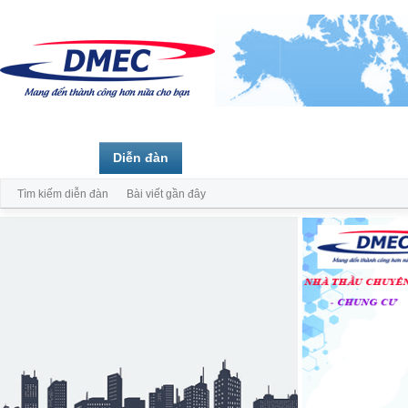
Trang chủ
Diễn đàn
Thành viên
Tìm kiếm diễn đàn
Bài viết gần đây