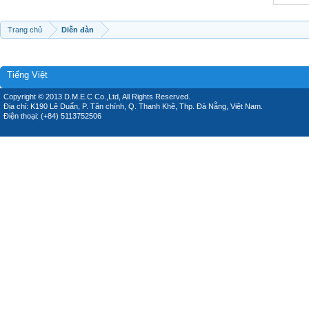
Trang chủ
Diễn đàn
Tiếng Việt
Copyright © 2013 D.M.E.C Co.,Ltd, All Rights Reserved.
Địa chỉ: K190 Lê Duẩn, P. Tân chính, Q. Thanh Khê, Thp. Đà Nẵng, Việt Nam.
Điện thoại: (+84) 5113752506