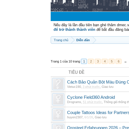
Nếu đây là lần đầu tiên bạn ghé thăm dmec.
để trở thành thành viên
để bắt đầu đăng bá
Trang chủ
Diễn đàn
Trang 1 của 10 trang
1
2
3
4
5
6
→
TIÊU ĐỀ
Cách Bảo Quản Bột Màu Đúng 
Vietuc190
,
3 phút trước
,
Giao lưu
Cyclone Field360 Android
Drograms
,
51 phút trước
,
Thông gió thông 
Couple Tattoos Ideas for Partne
huyen2307
,
6/1/26
,
Giao lưu
Orosteel Erfahrungen 2026 – Pre