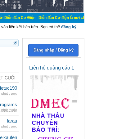
Điện - Diễn đàn Cơ điện là nơi chia sẽ kiến thức kinh nghiệm trong lãnh vực c
vào liên kết bên trên. Bạn có thể
đăng ký
Đăng nhập / Đăng ký
Liên hệ quảng cáo 1
ẾT CUỐI
ietuc190
 phút trước
rograms
 phút trước
farau
 phút trước
eelkaufen