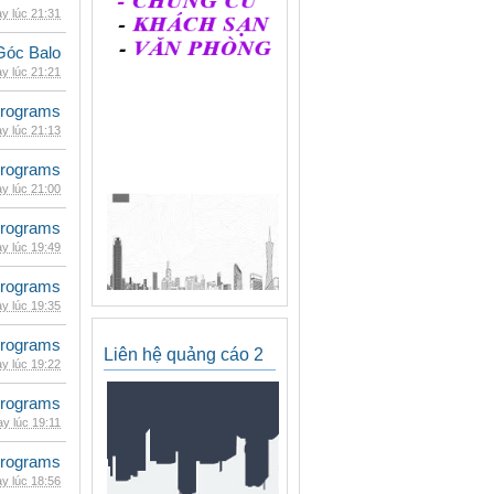
y lúc 21:31
Góc Balo
y lúc 21:21
rograms
y lúc 21:13
rograms
y lúc 21:00
rograms
y lúc 19:49
rograms
y lúc 19:35
rograms
Liên hệ quảng cáo 2
y lúc 19:22
rograms
y lúc 19:11
rograms
y lúc 18:56