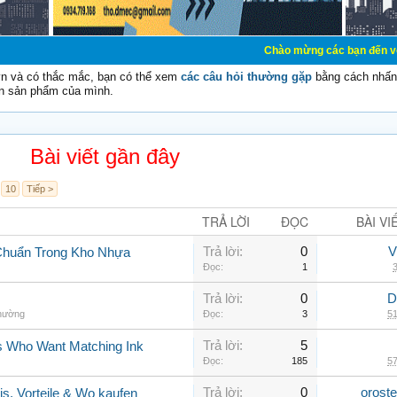
Chào mừng các bạn đến với Diễn đàn Cơ 
vn và có thắc mắc, bạn có thể xem
các câu hỏi thường gặp
bằng cách nhấn 
n sản phẩm của mình.
Bài viết gần đây
10
Tiếp >
TRẢ LỜI
ĐỌC
BÀI VI
Trả lời:
0
V
Chuẩn Trong Kho Nhựa
Đọc:
1
3
Trả lời:
0
D
thường
Đọc:
3
51
Trả lời:
5
rs Who Want Matching Ink
Đọc:
185
57
Trả lời:
0
orost
is, Vorteile & Wo kaufen