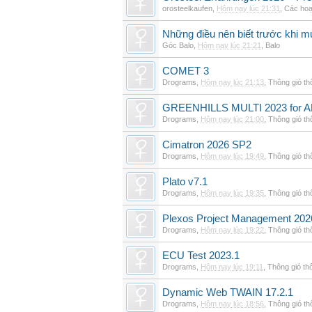
orosteelkaufen
,
Hôm nay lúc 21:31
,
Các hoạ
Những điều nên biết trước khi m
Góc Balo
,
Hôm nay lúc 21:21
,
Balo
COMET 3
Drograms
,
Hôm nay lúc 21:13
,
Thông gió t
GREENHILLS MULTI 2023 for 
Drograms
,
Hôm nay lúc 21:00
,
Thông gió t
Cimatron 2026 SP2
Drograms
,
Hôm nay lúc 19:49
,
Thông gió t
Plato v7.1
Drograms
,
Hôm nay lúc 19:35
,
Thông gió t
Plexos Project Management 202
Drograms
,
Hôm nay lúc 19:22
,
Thông gió t
ECU Test 2023.1
Drograms
,
Hôm nay lúc 19:11
,
Thông gió th
Dynamic Web TWAIN 17.2.1
Drograms
,
Hôm nay lúc 18:56
,
Thông gió t