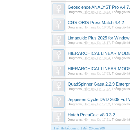
Geoscience ANALYST Pro v.4.7.
Drograms
,
Hôm nay lúc 18:43
,
Thông gió t
CGS ORIS PressMatch 4.4 2
Drograms
,
Hôm nay lúc 18:30
,
Thông gió t
Limaguide Plus 2025 for Window
Drograms
,
Hôm nay lúc 18:17
,
Thông gió t
HIERARCHICAL LINEAR MODE
Drograms
,
Hôm nay lúc 18:04
,
Thông gió t
HIERARCHICAL LINEAR MOD
Drograms
,
Hôm nay lúc 17:53
,
Thông gió t
QuadSpinner Gaea 2.2.9 Enterpr
Drograms
,
Hôm nay lúc 17:42
,
Thông gió t
Jeppesen Cycle DVD 2608 Full 
Drograms
,
Hôm nay lúc 17:32
,
Thông gió t
Hatch PneuCalc v8.0.3 2
Drograms
,
Hôm nay lúc 17:21
,
Thông gió t
Hiển thị kết quả từ 1 đến 20 của 200