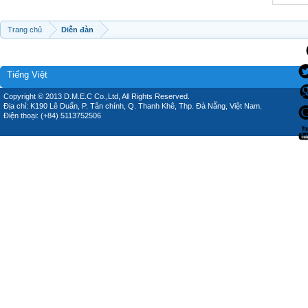
Trang chủ
Diễn đàn
Tiếng Việt
Copyright © 2013 D.M.E.C Co.,Ltd, All Rights Reserved.
Địa chỉ: K190 Lê Duẩn, P. Tân chính, Q. Thanh Khê, Thp. Đà Nẵng, Việt Nam.
Điện thoại: (+84) 5113752506