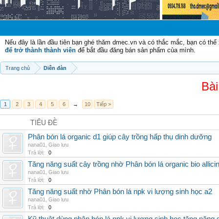
Chào mừng c
Nếu đây là lần đầu tiên bạn ghé thăm dmec.vn và có thắc mắc, bạn có th
để trở thành thành viên
để bắt đầu đăng bán sản phẩm của mình.
Trang chủ
Diễn đàn
Bài
1
2
3
4
5
6
→
10
Tiếp >
TIÊU ĐỀ
Phân bón lá organic d1 giúp cây trồng hấp thụ dinh dưỡng
nana01
,
Giao lưu
Trả lời:
0
Tăng năng suất cây trồng nhờ Phân bón lá organic bio allici
nana01
,
Giao lưu
Trả lời:
0
Tăng năng suất nhờ Phân bón lá npk vi lượng sinh học a2
nana01
,
Giao lưu
Trả lời:
0