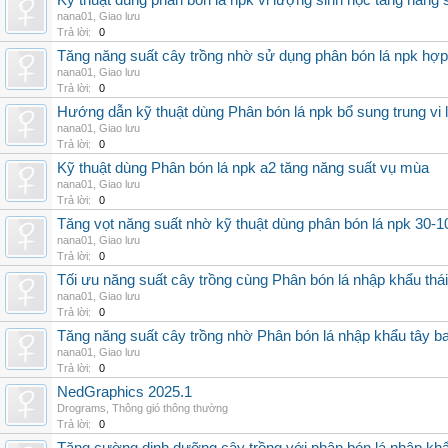
Kỹ thuật dùng phân bón lá npk vi lượng sinh học tăng năng 
nana01
,
Giao lưu
Trả lời:
0
Tăng năng suất cây trồng nhờ sử dụng phân bón lá npk hợp 
nana01
,
Giao lưu
Trả lời:
0
Hướng dẫn kỹ thuật dùng Phân bón lá npk bổ sung trung vi
nana01
,
Giao lưu
Trả lời:
0
Kỹ thuật dùng Phân bón lá npk a2 tăng năng suất vụ mùa
nana01
,
Giao lưu
Trả lời:
0
Tăng vọt năng suất nhờ kỹ thuật dùng phân bón lá npk 30-1
nana01
,
Giao lưu
Trả lời:
0
Tối ưu năng suất cây trồng cùng Phân bón lá nhập khẩu thái
nana01
,
Giao lưu
Trả lời:
0
Tăng năng suất cây trồng nhờ Phân bón lá nhập khẩu tây b
nana01
,
Giao lưu
Trả lời:
0
NedGraphics 2025.1
Drograms
,
Thông gió thông thường
Trả lời:
0