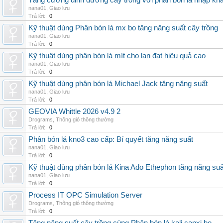
Tăng cường dinh dưỡng cây trồng với phân bón lá nhập kh
nana01
,
Giao lưu
Trả lời:
0
Kỹ thuật dùng Phân bón lá mx bo tăng năng suất cây trồng
nana01
,
Giao lưu
Trả lời:
0
Kỹ thuật dùng phân bón lá mít cho lan đạt hiệu quả cao
nana01
,
Giao lưu
Trả lời:
0
Kỹ thuật dùng phân bón lá Michael Jack tăng năng suất
nana01
,
Giao lưu
Trả lời:
0
GEOVIA Whittle 2026 v4.9 2
Drograms
,
Thông gió thông thường
Trả lời:
0
Phân bón lá kno3 cao cấp: Bí quyết tăng năng suất
nana01
,
Giao lưu
Trả lời:
0
Kỹ thuật dùng phân bón lá Kina Ado Ethephon tăng năng suấ
nana01
,
Giao lưu
Trả lời:
0
Process IT OPC Simulation Server
Drograms
,
Thông gió thông thường
Trả lời:
0