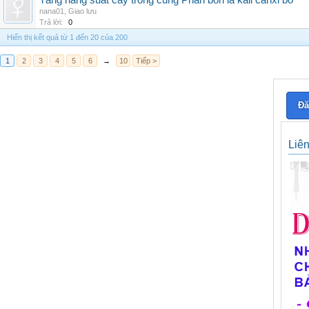
Tăng năng suất cây trồng cùng Phân bón lá kali canxi bo
nana01
,
Giao lưu
Trả lời:
0
Hiển thị kết quả từ 1 đến 20 của 200
1
2
3
4
5
6
→
10
Tiếp >
Đă
Liê