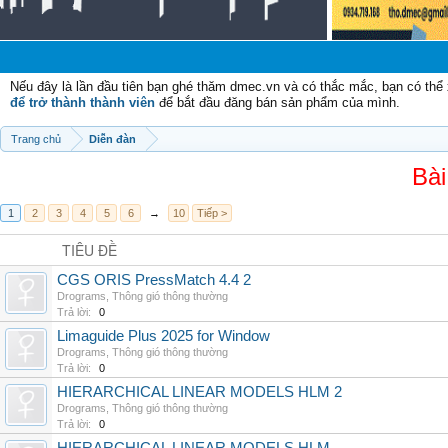
Nếu đây là lần đầu tiên bạn ghé thăm dmec.vn và có thắc mắc, bạn có th
để trở thành thành viên
để bắt đầu đăng bán sản phẩm của mình.
Trang chủ
Diễn đàn
Bài
1
2
3
4
5
6
→
10
Tiếp >
TIÊU ĐỀ
CGS ORIS PressMatch 4.4 2
Drograms
,
Thông gió thông thường
Trả lời:
0
Limaguide Plus 2025 for Window
Drograms
,
Thông gió thông thường
Trả lời:
0
HIERARCHICAL LINEAR MODELS HLM 2
Drograms
,
Thông gió thông thường
Trả lời:
0