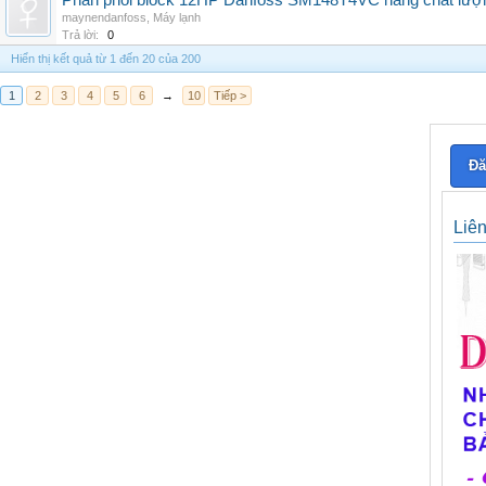
Phân phối block 12HP Danfoss SM148T4VC hàng chất lượng,
maynendanfoss
,
Máy lạnh
Trả lời:
0
Hiển thị kết quả từ 1 đến 20 của 200
1
2
3
4
5
6
→
10
Tiếp >
Đă
Liê