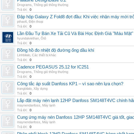
Paladine DesignBase 6.2
Drograms
,
Thông gió thông thường
Trả lời:
0
Đập hộp Galaxy Z Fold8 đợt đầu: Khi việc nhận máy mới tr
pthao6
,
Điện thoại
Trả lời:
0
Lần Đầu Tự Bán Xe Tải Cũ Và Bài Học Định Giá "Máu Mặt"
hyundaiviethan
,
Ôtô
Trả lời:
0
Đồng hồ đo nhiệt độ đường ống dầu khí
Linhbilalo
,
Các thiết bị khác
Trả lời:
0
Cadence PEGASUS 25.12 for IC251
Drograms
,
Thông gió thông thường
Trả lời:
0
Công tắc áp suất Danfoss KP1 – vì sao nên lựa chọn?
trangbilalo
,
Xây dựng
Trả lời:
0
Lắp đặt máy nén lạnh 12HP Danfoss SM148T4VC chính hãng, 
maynendanfoss
,
Máy lạnh
Trả lời:
0
Cung ứng máy nén Danfoss 12HP SM148T4VC giá tốt, giao h
maynendanfoss
,
Máy lạnh
Trả lời:
0