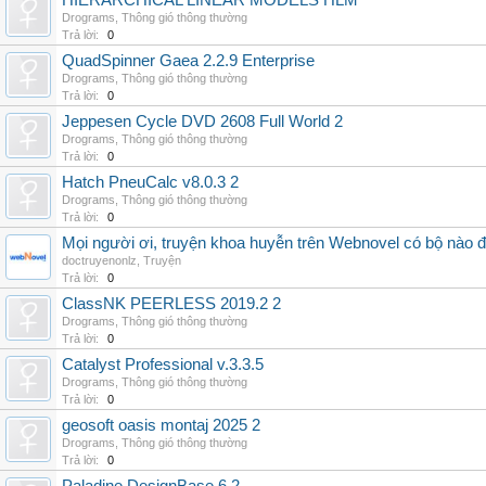
HIERARCHICAL LINEAR MODELS HLM
Drograms
,
Thông gió thông thường
Trả lời:
0
QuadSpinner Gaea 2.2.9 Enterprise
Drograms
,
Thông gió thông thường
Trả lời:
0
Jeppesen Cycle DVD 2608 Full World 2
Drograms
,
Thông gió thông thường
Trả lời:
0
Hatch PneuCalc v8.0.3 2
Drograms
,
Thông gió thông thường
Trả lời:
0
Mọi người ơi, truyện khoa huyễn trên Webnovel có bộ nào
doctruyenonlz
,
Truyện
Trả lời:
0
ClassNK PEERLESS 2019.2 2
Drograms
,
Thông gió thông thường
Trả lời:
0
Catalyst Professional v.3.3.5
Drograms
,
Thông gió thông thường
Trả lời:
0
geosoft oasis montaj 2025 2
Drograms
,
Thông gió thông thường
Trả lời:
0