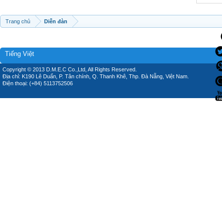
Trang chủ
Diễn đàn
Tiếng Việt
Copyright © 2013 D.M.E.C Co.,Ltd, All Rights Reserved.
Địa chỉ: K190 Lê Duẩn, P. Tân chính, Q. Thanh Khê, Thp. Đà Nẵng, Việt Nam.
Điện thoại: (+84) 5113752506