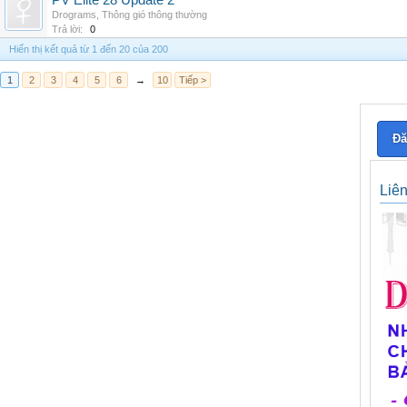
PV Elite 28 Update 2
Drograms
,
Thông gió thông thường
Trả lời:
0
Hiển thị kết quả từ 1 đến 20 của 200
1
2
3
4
5
6
→
10
Tiếp >
Đă
Liê