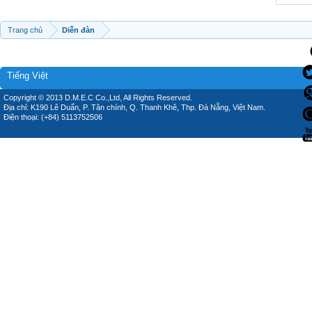
Trang chủ
Diễn đàn
Tiếng Việt
Copyright © 2013 D.M.E.C Co.,Ltd, All Rights Reserved.
Địa chỉ: K190 Lê Duẩn, P. Tân chính, Q. Thanh Khê, Thp. Đà Nẵng, Việt Nam.
Điện thoại: (+84) 5113752506