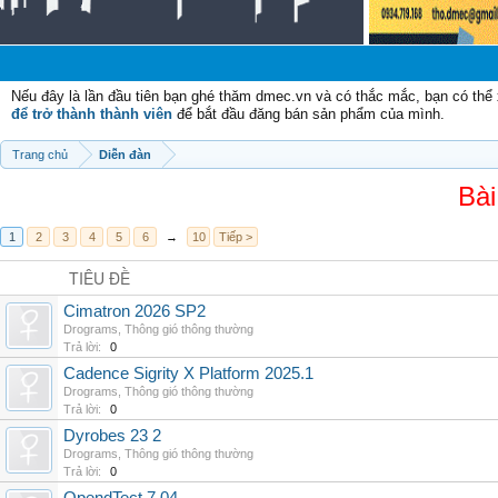
Nếu đây là lần đầu tiên bạn ghé thăm dmec.vn và có thắc mắc, bạn có th
để trở thành thành viên
để bắt đầu đăng bán sản phẩm của mình.
Trang chủ
Diễn đàn
Bài
1
2
3
4
5
6
→
10
Tiếp >
TIÊU ĐỀ
Cimatron 2026 SP2
Drograms
,
Thông gió thông thường
Trả lời:
0
Cadence Sigrity X Platform 2025.1
Drograms
,
Thông gió thông thường
Trả lời:
0
Dyrobes 23 2
Drograms
,
Thông gió thông thường
Trả lời:
0