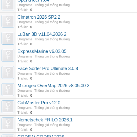
OpendTect 7.04
Drograms
,
Thông gió thông thường
Trả lời:
0
Cimatron 2026 SP2 2
Drograms
,
Thông gió thông thường
Trả lời:
0
LuBan 3D v11.04.2026 2
Drograms
,
Thông gió thông thường
Trả lời:
0
ExpressMarine v6.02.05
Drograms
,
Thông gió thông thường
Trả lời:
0
Face Sorter Pro Ultimate 3.0.8
Drograms
,
Thông gió thông thường
Trả lời:
0
Microgeo OverMap 2026 v8.05.00 2
Drograms
,
Thông gió thông thường
Trả lời:
0
CabMaster Pro v12.0
Drograms
,
Thông gió thông thường
Trả lời:
0
Nemetschek FRILO 2026.1
Drograms
,
Thông gió thông thường
Trả lời:
0