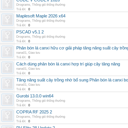
CODE V CODEV 2026
Drograms
,
Thông gió thông thường
Trả lời:
0
Maplesoft Maple 2026 x64
Drograms
,
Thông gió thông thường
Trả lời:
0
PSCAD v5.1 2
Drograms
,
Thông gió thông thường
Trả lời:
0
Phân bón lá canxi hữu cơ giải pháp tăng năng suất cây trồn
nana01
,
Giao lưu
Trả lời:
0
Cách dùng phân bón lá canxi hợp trí giúp cây tăng năng
nana01
,
Giao lưu
Trả lời:
0
Tăng năng suất cây trồng nhờ bổ sung Phân bón lá canxi b
nana01
,
Giao lưu
Trả lời:
0
Gurobi 13.0.0 win64
Drograms
,
Thông gió thông thường
Trả lời:
0
COPRA RF 2025 2
Drograms
,
Thông gió thông thường
Trả lời:
0