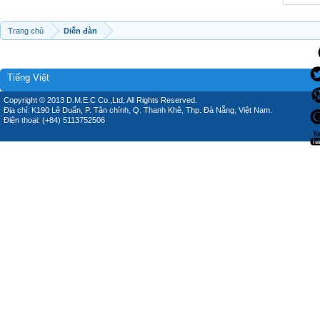
Trang chủ
Diễn đàn
Tiếng Việt
Copyright © 2013 D.M.E.C Co.,Ltd, All Rights Reserved.
Địa chỉ: K190 Lê Duẩn, P. Tân chính, Q. Thanh Khê, Thp. Đà Nẵng, Việt Nam.
Điện thoại: (+84) 5113752506