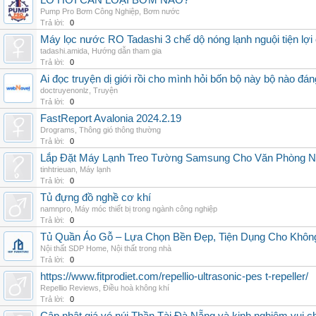
LÒ HƠI CẦN LOẠI BƠM NÀO?
Pump Pro Bơm Công Nghiệp
,
Bơm nước
Trả lời:
0
Máy lọc nước RO Tadashi 3 chế dộ nóng lạnh nguội tiện lợi 
tadashi.amida
,
Hướng dẫn tham gia
Trả lời:
0
Ai đọc truyện dị giới rồi cho mình hỏi bốn bộ này bộ nào đá
doctruyenonlz
,
Truyện
Trả lời:
0
FastReport Avalonia 2024.2.19
Drograms
,
Thông gió thông thường
Trả lời:
0
Lắp Đặt Máy Lạnh Treo Tường Samsung Cho Văn Phòng 
tinhtrieuan
,
Máy lạnh
Trả lời:
0
Tủ đựng đồ nghề cơ khí
namnpro
,
Máy móc thiết bị trong ngành công nghiệp
Trả lời:
0
Tủ Quần Áo Gỗ – Lựa Chọn Bền Đẹp, Tiện Dụng Cho Khôn
Nội thất SDP Home
,
Nội thất trong nhà
Trả lời:
0
https://www.fitprodiet.com/repellio-ultrasonic-pes t-repeller/
Repellio Reviews
,
Điều hoà không khí
Trả lời:
0