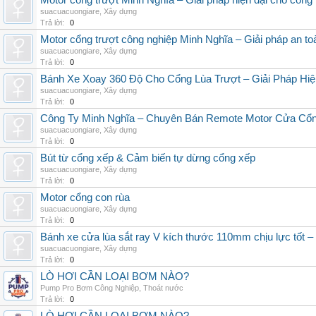
Motor cổng trượt Minh Nghĩa – Giải pháp hiện đại cho cổng l
suacuacuongiare
,
Xây dựng
Trả lời:
0
Motor cổng trượt công nghiệp Minh Nghĩa – Giải pháp an to
suacuacuongiare
,
Xây dựng
Trả lời:
0
Bánh Xe Xoay 360 Độ Cho Cổng Lùa Trượt – Giải Pháp Hiệ
suacuacuongiare
,
Xây dựng
Trả lời:
0
Công Ty Minh Nghĩa – Chuyên Bán Remote Motor Cửa Cổn
suacuacuongiare
,
Xây dựng
Trả lời:
0
Bút từ cổng xếp & Cảm biến tự dừng cổng xếp
suacuacuongiare
,
Xây dựng
Trả lời:
0
Motor cổng con rùa
suacuacuongiare
,
Xây dựng
Trả lời:
0
Bánh xe cửa lùa sắt ray V kích thước 110mm chịu lực 
suacuacuongiare
,
Xây dựng
Trả lời:
0
LÒ HƠI CẦN LOẠI BƠM NÀO?
Pump Pro Bơm Công Nghiệp
,
Thoát nước
Trả lời:
0