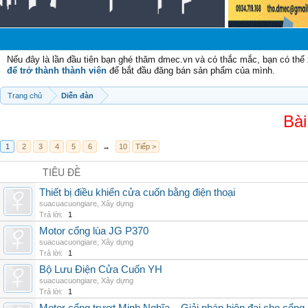
Chào
Nếu đây là lần đầu tiên bạn ghé thăm dmec.vn và có thắc mắc, bạn có th
để trở thành thành viên
để bắt đầu đăng bán sản phẩm của mình.
Trang chủ
Diễn đàn
Bài
1
2
3
4
5
6
→
10
Tiếp >
TIÊU ĐỀ
Thiết bị điều khiển cửa cuốn bằng điện thoại
suacuacuongiare
,
Xây dựng
Trả lời:
1
Motor cổng lùa JG P370
suacuacuongiare
,
Xây dựng
Trả lời:
1
Bộ Lưu Điện Cửa Cuốn YH
suacuacuongiare
,
Xây dựng
Trả lời:
1