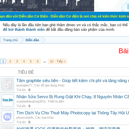
ễn đàn Cơ Điện - Diễn đàn Cơ điện là nơi chia sẽ kiến thức kinh nghiệm trong 
Nếu đây là lần đầu tiên bạn ghé thăm dmec.vn và có thắc mắc, bạn có th
để trở thành thành viên
để bắt đầu đăng bán sản phẩm của mình.
Trang chủ
Diễn đàn
Bài
1
2
3
4
5
6
→
10
Tiếp >
TIÊU ĐỀ
Tấm graphite siêu bền - Giúp tiết kiệm chi phí và tăng năng 
quanglan77
,
Các đồ gia dụng khác
Trả lời:
0
Nhận Sửa Servo Bị Rung Giật Khi Chạy, 8 Nguyên Nhân C
suathietbitudong3011
,
Thiết bị điện
Trả lời:
0
Tìm Dịch Vụ Cho Thuê Máy Photocopy tại Thông Tây Hội U
phuocaninfo
,
Các loại khác
Trả lời:
0