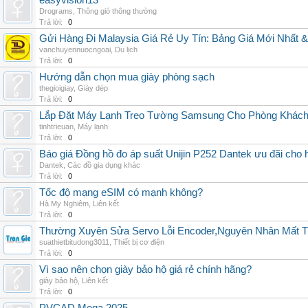
easyvision13
Drograms
,
Thông gió thông thường
Trả lời:
0
Gửi Hàng Đi Malaysia Giá Rẻ Uy Tín: Bảng Giá Mới Nhất 
vanchuyennuocngoai
,
Du lịch
Trả lời:
0
Hướng dẫn chọn mua giày phòng sạch
thegioigiay
,
Giày dép
Trả lời:
0
Lắp Đặt Máy Lạnh Treo Tường Samsung Cho Phòng Khác
tinhtrieuan
,
Máy lạnh
Trả lời:
0
Báo giá Đồng hồ đo áp suất Unijin P252 Dantek ưu đãi cho h
Dantek
,
Các đồ gia dụng khác
Trả lời:
0
Tốc độ mạng eSIM có mạnh không?
Hà My Nghiêm
,
Liên kết
Trả lời:
0
Thường Xuyên Sửa Servo Lỗi Encoder,Nguyên Nhân Mất T
suathietbitudong3011
,
Thiết bị cơ điện
Trả lời:
0
Vì sao nên chọn giày bảo hộ giá rẻ chính hãng?
giày bảo hộ
,
Liên kết
Trả lời:
0