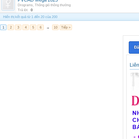
PVCAD Mega 2025
Drograms
,
Thông gió thông thường
Trả lời:
0
Hiển thị kết quả từ 1 đến 20 của 200
1
2
3
4
5
6
→
10
Tiếp >
Đă
Liê