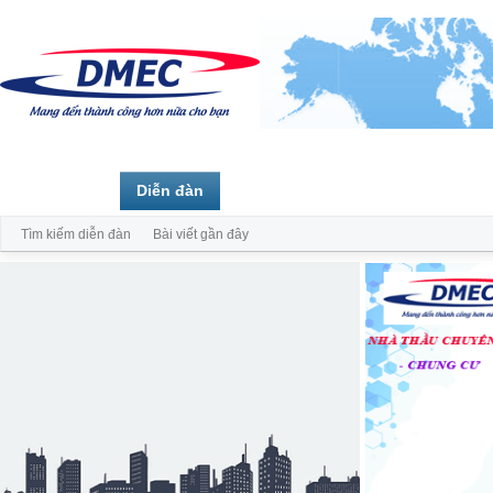
Trang chủ
Diễn đàn
Thành viên
Tìm kiếm diễn đàn
Bài viết gần đây