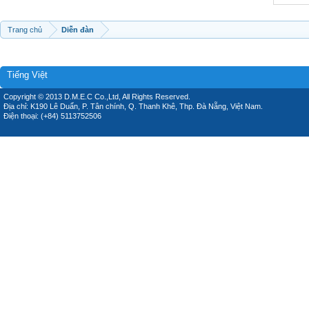
Trang chủ
Diễn đàn
Tiếng Việt
Copyright © 2013 D.M.E.C Co.,Ltd, All Rights Reserved.
Địa chỉ: K190 Lê Duẩn, P. Tân chính, Q. Thanh Khê, Thp. Đà Nẵng, Việt Nam.
Điện thoại: (+84) 5113752506