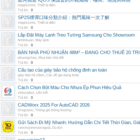
如何挑選 IQOS 保護套的外觀風格：極簡、潮流與商務
mqqrkzmrb
,
Thiết bị điện
Trả lời:
0
SP2S煙彈口味分類介紹：熱門風味一次了解
mqqrkzmrb
,
Thiết bị điện
Trả lời:
0
Lắp Đặt Máy Lạnh Treo Tường Samsung Cho Showroom
tinhtrieuan
,
Máy lạnh
Trả lời:
0
BÁN NHÀ PHÚ NHUẬN 48M² – ĐANG CHO THUÊ 20 TRIỆ
phuongchau
,
Mua bán nhà đất
Trả lời:
0
Cấu tạo của giày bảo hộ chống đinh an toàn
giày bảo hộ ziben
,
Các đồ gia dụng khác
Trả lời:
0
Cách Chọn Bột Màu Cho Nhựa Ép Phun Hiệu Quả
vietucplast
,
Liên kết
Trả lời:
0
CADWorx 2025 For AutoCAD 2026
Drograms
,
Thông gió thông thường
Trả lời:
0
Gửi Sách Đi Mỹ Nhanh: Hướng Dẫn Chi Tiết Thời Gian, G
vanchuyennuocngoai
,
Du lịch
Trả lời:
0