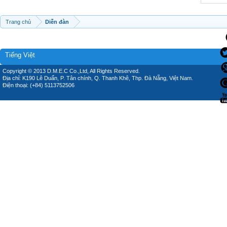
Trang chủ
Diễn đàn
Tiếng Việt
Copyright © 2013 D.M.E.C Co.,Ltd, All Rights Reserved.
Địa chỉ: K190 Lê Duẩn, P. Tân chính, Q. Thanh Khê, Thp. Đà Nẵng, Việt Nam.
Điện thoại: (+84) 5113752506