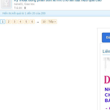
Kỹ thuật dùng phân bón lá mít cho lan đạt hiệu quả cao
nana01
,
Giao lưu
Trả lời:
0
Hiển thị kết quả từ 1 đến 20 của 200
1
2
3
4
5
6
→
10
Tiếp >
Đă
Liê