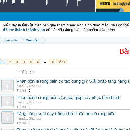
Nếu đây là lần đầu tiên bạn ghé thăm dmec.vn và có thắc mắc, bạn có th
để trở thành thành viên
để bắt đầu đăng bán sản phẩm của mình.
Trang chủ
Diễn đàn
Bài
1
2
3
4
5
6
→
10
Tiếp >
TIÊU ĐỀ
Phân bón lá rong biển có tác dụng gì? Giải pháp tăng năng 
nana01
,
Giao lưu
Trả lời:
0
Phân bón lá rong biển Canada giúp cây phục hồi nhanh
nana01
,
Giao lưu
Trả lời:
0
Tăng năng suất cây trồng nhờ Phân bón lá rong biển
nana01
,
Giao lưu
Trả lời:
0