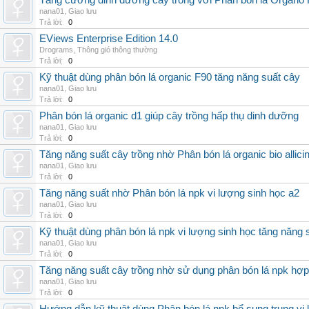
Tăng cường dinh dưỡng cây trồng với Phân bón lá Organo 
nana01
,
Giao lưu
Trả lời:
0
EViews Enterprise Edition 14.0
Drograms
,
Thông gió thông thường
Trả lời:
0
Kỹ thuật dùng phân bón lá organic F90 tăng năng suất cây
nana01
,
Giao lưu
Trả lời:
0
Phân bón lá organic d1 giúp cây trồng hấp thụ dinh dưỡng
nana01
,
Giao lưu
Trả lời:
0
Tăng năng suất cây trồng nhờ Phân bón lá organic bio allici
nana01
,
Giao lưu
Trả lời:
0
Tăng năng suất nhờ Phân bón lá npk vi lượng sinh học a2
nana01
,
Giao lưu
Trả lời:
0
Kỹ thuật dùng phân bón lá npk vi lượng sinh học tăng năng 
nana01
,
Giao lưu
Trả lời:
0
Tăng năng suất cây trồng nhờ sử dụng phân bón lá npk hợp 
nana01
,
Giao lưu
Trả lời:
0