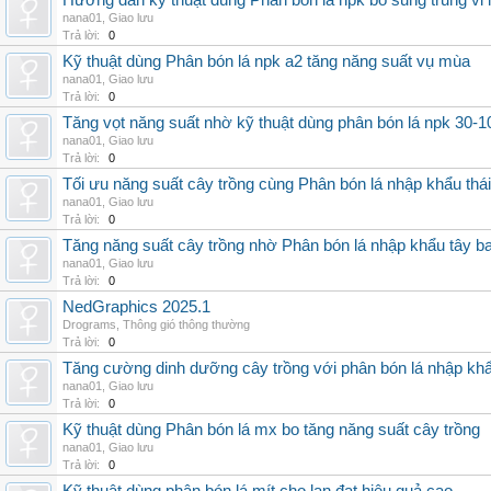
Hướng dẫn kỹ thuật dùng Phân bón lá npk bổ sung trung vi
nana01
,
Giao lưu
Trả lời:
0
Kỹ thuật dùng Phân bón lá npk a2 tăng năng suất vụ mùa
nana01
,
Giao lưu
Trả lời:
0
Tăng vọt năng suất nhờ kỹ thuật dùng phân bón lá npk 30-1
nana01
,
Giao lưu
Trả lời:
0
Tối ưu năng suất cây trồng cùng Phân bón lá nhập khẩu thái
nana01
,
Giao lưu
Trả lời:
0
Tăng năng suất cây trồng nhờ Phân bón lá nhập khẩu tây b
nana01
,
Giao lưu
Trả lời:
0
NedGraphics 2025.1
Drograms
,
Thông gió thông thường
Trả lời:
0
Tăng cường dinh dưỡng cây trồng với phân bón lá nhập kh
nana01
,
Giao lưu
Trả lời:
0
Kỹ thuật dùng Phân bón lá mx bo tăng năng suất cây trồng
nana01
,
Giao lưu
Trả lời:
0