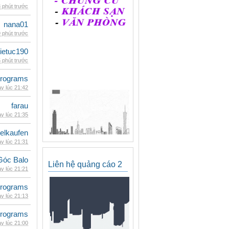
 phút trước
nana01
 phút trước
ietuc190
 phút trước
rograms
y lúc 21:42
farau
y lúc 21:35
eelkaufen
y lúc 21:31
Góc Balo
Liên hệ quảng cáo 2
y lúc 21:21
rograms
y lúc 21:13
rograms
y lúc 21:00