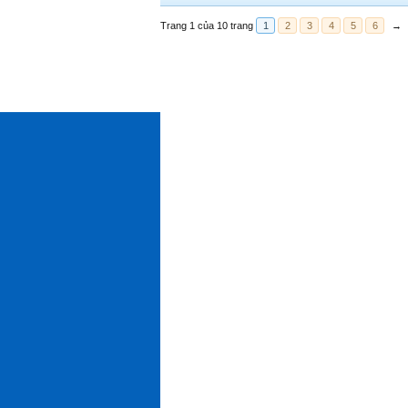
Trang 1 của 10 trang
1
2
3
4
5
6
→