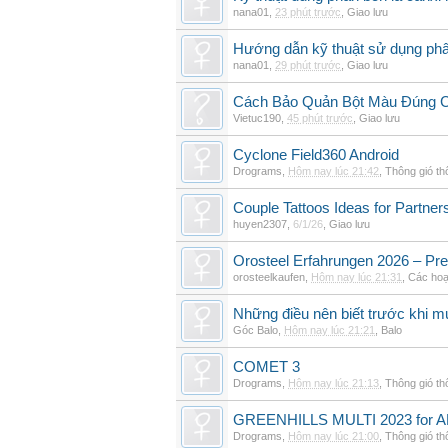
nana01
,
23 phút trước
,
Giao lưu
Hướng dẫn kỹ thuật sử dụng phâ
nana01
,
29 phút trước
,
Giao lưu
Cách Bảo Quản Bột Màu Đúng 
Vietuc190
,
45 phút trước
,
Giao lưu
Cyclone Field360 Android
Drograms
,
Hôm nay lúc 21:42
,
Thông gió t
Couple Tattoos Ideas for Partne
huyen2307
,
6/1/26
,
Giao lưu
Orosteel Erfahrungen 2026 – Pre
orosteelkaufen
,
Hôm nay lúc 21:31
,
Các hoạ
Những điều nên biết trước khi m
Góc Balo
,
Hôm nay lúc 21:21
,
Balo
COMET 3
Drograms
,
Hôm nay lúc 21:13
,
Thông gió t
GREENHILLS MULTI 2023 for 
Drograms
,
Hôm nay lúc 21:00
,
Thông gió t