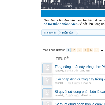
Nếu đây là lần đầu tiên bạn ghé thăm dmec.
để trở thành thành viên
để bắt đầu đăng bá
Trang chủ
Diễn đàn
Trang 1 của 10 trang
1
2
3
4
5
6
→
TIÊU ĐỀ
Tăng năng suất cây trồng nhờ Ph
nana01
,
2 phút trước
,
Giao lưu
Giải pháp dinh dưỡng cây trồng 
nana01
,
10 phút trước
,
Giao lưu
Bí quyết sử dụng phân bón lá can
nana01
,
16 phút trước
,
Giao lưu
Kỹ thuật dùng phân bón lá canxi n