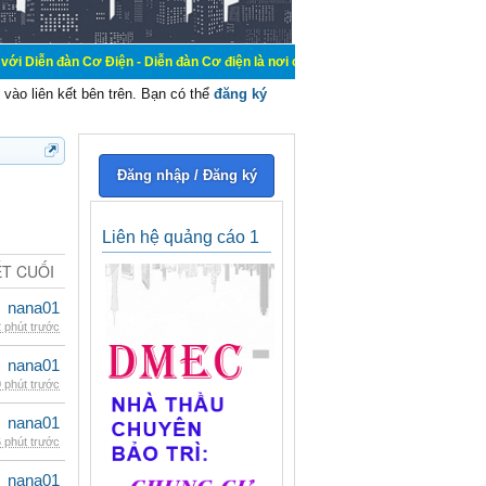
ơ Điện - Diễn đàn Cơ điện là nơi chia sẽ kiến thức kinh nghiệm trong lãnh vực 
vào liên kết bên trên. Bạn có thể
đăng ký
Đăng nhập / Đăng ký
Liên hệ quảng cáo 1
ẾT CUỐI
nana01
 phút trước
nana01
 phút trước
nana01
 phút trước
nana01