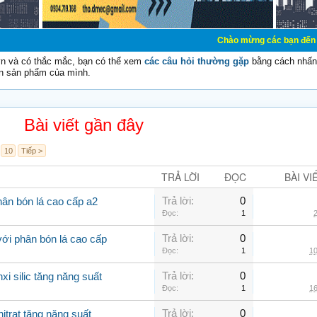
Chào mừng các bạn đến với Diễn đàn C
vn và có thắc mắc, bạn có thể xem
các câu hỏi thường gặp
bằng cách nhấn 
n sản phẩm của mình.
Bài viết gần đây
10
Tiếp >
TRẢ LỜI
ĐỌC
BÀI VI
Trả lời:
0
ân bón lá cao cấp a2
Đọc:
1
2
Trả lời:
0
với phân bón lá cao cấp
Đọc:
1
10
Trả lời:
0
xi silic tăng năng suất
Đọc:
1
16
Trả lời:
0
itrat tăng năng suất