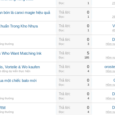
Đọc:
1
23
Trả lời:
0
n bón lá canxi magie hiệu quả
Đọc:
1
29
Trả lời:
0
V
Chuẩn Trong Kho Nhựa
Đọc:
1
45
Trả lời:
0
D
hông thường
Đọc:
3
Hôm na
Trả lời:
5
rs Who Want Matching Ink
Đọc:
185
Hôm na
Trả lời:
0
orost
is, Vorteile & Wo kaufen
t động dự kiến thực hiện
Đọc:
4
Hôm na
Trả lời:
0
ua một chiếc balo mới
Đọc:
3
Hôm na
Trả lời:
0
D
hông thường
Đọc:
4
Hôm na
Trả lời:
0
D
ARM
hông thường
Đọc:
4
Hôm na