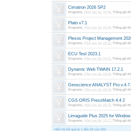
Cimatron 2026 SP2
Drograms
,
Hôm nay lúc 19:49
,
Thông gió t
Plato v7.1
Drograms
,
Hôm nay lúc 19:35
,
Thông gió t
Plexos Project Management 202
Drograms
,
Hôm nay lúc 19:22
,
Thông gió t
ECU Test 2023.1
Drograms
,
Hôm nay lúc 19:11
,
Thông gió th
Dynamic Web TWAIN 17.2.1
Drograms
,
Hôm nay lúc 18:56
,
Thông gió t
Geoscience ANALYST Pro v.4.7.
Drograms
,
Hôm nay lúc 18:43
,
Thông gió t
CGS ORIS PressMatch 4.4 2
Drograms
,
Hôm nay lúc 18:30
,
Thông gió t
Limaguide Plus 2025 for Window
Drograms
,
Hôm nay lúc 18:17
,
Thông gió t
Hiển thị kết quả từ 1 đến 20 của 200